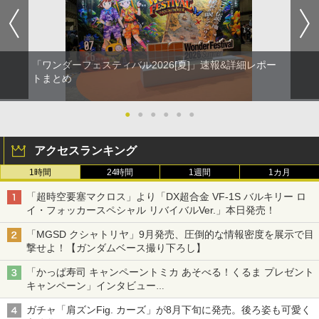
「ワンダーフェスティバル2026[夏]」速報&詳細レポー
トまとめ
●
●
●
●
●
●
アクセスランキング
1時間
24時間
1週間
1カ月
「超時空要塞マクロス」より「DX超合金 VF-1S バルキリー ロ
イ・フォッカースペシャル リバイバルVer.」本日発売！
「MGSD クシャトリヤ」9月発売、圧倒的な情報密度を展示で目
撃せよ！【ガンダムベース撮り下ろし】
「かっぱ寿司 キャンペーントミカ あそべる！くるま プレゼント
キャンペーン」インタビュー
子どもが楽しめるかっぱ寿司ならではの体験とコラボの楽しさを
ガチャ「肩ズンFig. カーズ」が8月下旬に発売。後ろ姿も可愛く
追求