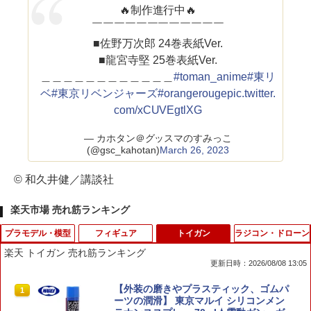
🔥制作進行中🔥
￣￣￣￣￣￣￣￣￣￣￣￣
■佐野万次郎 24巻表紙Ver.
■龍宮寺堅 25巻表紙Ver.
＿＿＿＿＿＿＿＿＿＿＿＿
#toman_anime
#東リ
ベ
#東京リベンジャーズ
#orangerouge
pic.twitter.
com/xCUVEgtlXG
— カホタン＠グッスマのすみっこ
(@gsc_kahotan)
March 26, 2023
© 和久井健／講談社
楽天市場 売れ筋ランキング
プラモデル・模型
フィギュア
トイガン
ラジコン・ドローン
楽天 トイガン 売れ筋ランキング
更新日時：2026/08/08 13:05
光栄堂 ランドスポンジ【最短営業日発
【メディコム・トイ公式】BE@RBRICK
【外装の磨きやプラスティック、ゴムパ
1
1
1
送】極細 混色 着色スポンジ 樹木 芝 細
EIFFEL TOWER 100％ & 400％ TWILIG
ーツの潤滑】 東京マルイ シリコンメン