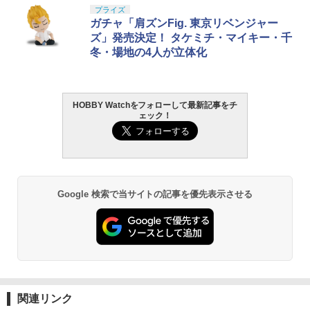
￥560
TAMASHII NATIONS S.H.フィギュアー
BANDAI SPIRITS(バンダイ スピリッツ)
東京マルイ (TOKYO MARUI) ガスブロー
LOCTITE(ロックタイト) シールはがし
プライズ
1
1
1
1
ツ（真骨彫製法） 仮面ライダーBLACK
30MS SIS-J00 メルンジャ[カラーA] 色
バックマシンガン No.14 20式 5.56mm
プレミアム 220ml
ガチャ「肩ズンFig. 東京リベンジャー
RX 約150mm PVC&ABS&布製 塗装済み
分け済みプラモデル
小銃 18歳以上 ガスブローバック
ズ」発売決定！ タケミチ・マイキー・千
可動フィギュア
￥962
冬・場地の4人が立体化
￥4,200
￥196,900
おふろDEミニカー E231系500番台 山手
2
￥11,800
線/総武線おもちゃ こども 子供 知育 勉強
3歳
HOBBY Watchをフォローして最新記事をチ
GSIクレオス Mr.トップコート 水性プレ
BANDAI SPIRITS(バンダイ スピリッツ)
東京マルイ(TOKYO MARUI) No.25 コル
2
￥799
2
2
ェック！
ミアムトップコートスプレー 光沢 88ml
タカラトミー(TAKARA TOMY) T-SPAR
機動警察パトレイバー EZY RG 1/48 AV-
ト ガバメント HG 18歳以上エアーHOP
2
ホビー用仕上材 B601
K トランスフォーマー ニューレジェンズ
98Plus (イングラム・プラス) 色分け済
ハンドガン
NL-07 サウンドウェーブ 可動フィギュア
みプラモデル
￥748
￥3,384
おふろDEミニカー 成田エクスプレスお
3
￥4,440
￥6,600
もちゃ こども 子供 知育 勉強 3歳
Google 検索で当サイトの記事を優先表示させる
￥810
タミヤ クラフトツールシリーズ No.123
東京マルイ No.10 ハイキャパ5.1 10歳以
3
3
先細薄刃ニッパー (ゲートカット用) プラ
TAMASHII NATIONS S.H.フィギュアー
HG 機動戦士ガンダム00 グラハム専用ユ
上 電動ブローバック フルオート
3
3
モデル用工具 74123
ツ ONE PIECE シャンクス -マリンフォ
ニオンフラッグカスタム 1/144スケール
ード頂上決戦- 約165mm PVC&ABS&布
色分け済みプラモデル
￥3,815
製 塗装済み可動フィギュア
￥2,781
2mmアルミロックナット（ブラック5
4
￥1,800
個） 95719 ミニ四駆パーツ【予約】
￥8,918
東京マルイ コルトパイソン 357マグナム
￥495
4
関連リンク
マジ・スク+保護キャップセット
4インチ ブラックモデル 10歳以上エアー
4