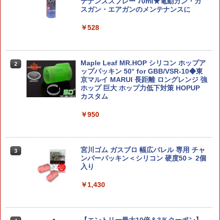
植栽表現 樹木模型 ミニチュアツリー 鉄
HT Ver. ベアブリック フィギュア 人気
テナンススプレー 70ml★電動ガン・ガ
道模型 ジオラマ 建築模型材料 ハンドメ
おもちゃ おしゃれ かわいい 玩具 人形 置
スガン・エアガンのメンテナンスに
イド材料
き物 ホビー インテリア グッズ ギフト プ
レゼント 楽天 定価 新品
￥528
￥528
￥24,200
Maple Leaf MR.HOP シリコン ホップア
2
1/48 帝国陸海軍航空機 帝国海軍 局地戦
ップパッキン 50° for GBB/VSR-10◆東
2
闘機 烈風一一型 プラモデル（再販）[フ
【メディコム・トイ公式】BE@RBRICK
京マルイ MARUI 長距離 ロングレンジ 強
2
ァインモールド]《発売済・在庫品》
Sean Wotherspoon COSTUME Ver. 40
ホップ 巨大 ホップ力低下対策 HOPUP
0％ ベアブリック フィギュア 人気 おも
カスタム
ちゃ おしゃれ かわいい 玩具 人形 置き物
￥2,770
ホビー インテリア グッズ ギフト プレゼ
￥950
ント 楽天 定価 新品
￥24,200
ポケモンプラモコレクション 63 セレク
3
トシリーズ ディアルガ 【2836609】 (プ
宮川ゴム ガスブロ 幅広バレル 専用 チャ
3
ラモデル)【クレジットカード決済限定】
ンバーパッキン＜シリコン 硬度50＞ 2個
入り
BANDAI SPIRITS(バンダイ スピリッツ)
￥2,944
3
DX超合金 超時空要塞マクロス VF-1S バ
￥1,430
ルキリー ロイ・フォッカースペシャル
リバイバルVer. 約280mm ABS&ダイキャ
スト&PVC製 塗装済み可動フィギュア 45
ゴッドハンド ショートパワーピンバイス
4
73102722270
ディープコレットタイプ 【GH-PBS-D
【エントリー最大10倍＆3％クーポン】