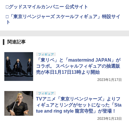
BANDAI SPIRITS(バンダイ スピリッツ)
HOPリボルバー エアコッキング
4
□グッドスマイルカンパニー 公式サイト
TAMASHII NATIONS S.H.フィギュアー
HGAW 機動新世紀ガンダムX ガンダムエ
￥2,600
4
ツ 攻殻機動隊 THE GHOST IN THE SHE
アマスター 1/144スケール 色分け済みプ
￥4,486
【全品5%ポイント】マジックフライング
5
□「東京リベンジャーズ スケールフィギュア」特設サイ
LL 草薙素子 約140mm PVC&ABS製 塗
ラモデル
ボール フライングボール 本物 空飛ぶボ
ト
装済み可動フィギュア
ール LEDライト付き ジャイロボール 浮
￥3,100
くボール ドローン
￥9,000
東京マルイ(TOKYO MARUI) No.21 H&K
5
シリコンモールド クロムハート 4種 6.7×
5
USP HG 18歳以上エアーHOPハンドガン
￥1,580
関連記事
3.6cm 柄型枠 爪飾り作成 多寸法設計 立
体彫刻 耐久 繰返し ハンドメイドネイル
BANDAI SPIRITS(バンダイスピリッツ)
￥3,409
5
(Bタイプ)
TAMASHII NATIONS オリジン・オブ・
30MS SIS-H00 セスティエ[カラーC] 色
フィギュア
5
バルキリー 超時空要塞マクロス VF-1J
分け済みプラモデル
「東リベ」と「mastermind JAPAN」が
￥499
バルキリー45th Anniv. 約225mm ABS&
コラボ。 スペシャルフィギュアの抽選販
ダイキャスト製 塗装済み可動フィギュア
￥4,500
売が本日1月17日13時より開始
￥21,950
2023年1月17日
フィギュア
TVアニメ「東京リベンジャーズ」よりフ
ィギュアとリングがセットになった「Sta
tue and ring style 龍宮寺堅」が登場！
2023年1月13日