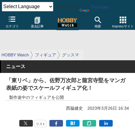
Powered by
Translate
カテゴリ
過去記事
検索
Impressサイト
HOBBY Watch
フィギュア
グッスマ
ニュース
「東リベ」から、佐野万次郎と龍宮寺堅をマンガ
表紙の姿でスケールフィギュア化！
製作途中のフィギュアを公開
西脇健史
2023年3月26日 16:34
リスト