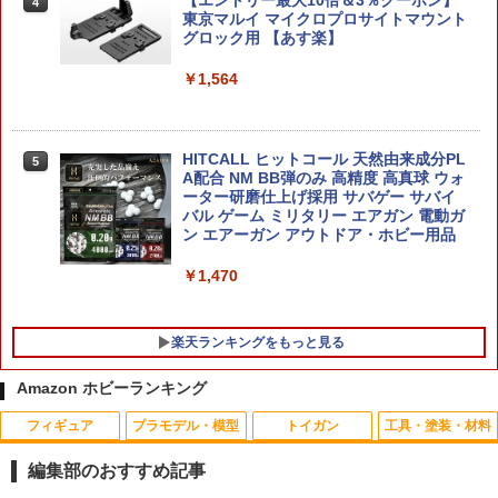
4
C】 (工具)
東京マルイ マイクロプロサイトマウント
￥26,400
グロック用 【あす楽】
￥3,304
￥1,564
DX超合金 超時空要塞マクロス 【VF-1S
4
バルキリー ロイ・フォッカースペシャル
MODEROID 鉄人28号 ブラックオックス
5
リバイバルVer.】
(初代鉄人版) プラモデル（再販）[グッド
HITCALL ヒットコール 天然由来成分PL
5
スマイルカンパニー]【送料無料】《01
A配合 NM BB弾のみ 高精度 高真球 ウォ
￥26,400
月予約》
ーター研磨仕上げ採用 サバゲー サバイ
バル ゲーム ミリタリー エアガン 電動ガ
ン エアーガン アウトドア・ホビー用品
￥3,510
【当店独自で＋P10倍★要エントリー】
￥1,470
5
【中古】[FIG] S.H.MonsterArts(モンス
ターアーツ) ガイガン(2004) ゴジラ FIN
AL WARS(ファイナルウォーズ) 完成品
楽天ランキングをもっと見る
可動フィギュア バンダイ(20140419)
Amazon ホビーランキング
￥29,521
フィギュア
プラモデル・模型
トイガン
工具・塗装・材料
ミニドローン専用充電器 充電ケーブル1
1
本
編集部のおすすめ記事