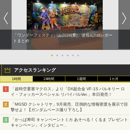
「ワンダーフェスティバル2026[夏]」速報&詳細レポー
トまとめ
●
●
●
●
●
●
アクセスランキング
1時間
24時間
1週間
1カ月
「超時空要塞マクロス」より「DX超合金 VF-1S バルキリー ロ
イ・フォッカースペシャル リバイバルVer.」本日発売！
「MGSD クシャトリヤ」9月発売、圧倒的な情報密度を展示で目
撃せよ！【ガンダムベース撮り下ろし】
「かっぱ寿司 キャンペーントミカ あそべる！くるま プレゼント
キャンペーン」インタビュー