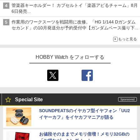
子どもが楽しめるかっぱ寿司ならではの体験とコラボの楽しさを
管楽器キーホルダー！ カプセルトイ「楽器アピるチャーム」8月
追求
6日発売
チューバ、テナサクなど5種各3色
作業用のワークスーツを戦闘用に改修。「HG 1/144 Dガンダム
セカンド」の10月発送分が予約受付中【ガンダムベース撮り下
ろし】
もっと見る
HOBBY Watch をフォローする
Special Site
SOUNDPEATSのイヤカフ型イヤフォン「UU2
イヤーカフ」をイヤカフマニアが語る
お値段そのままでメモリ倍増！メモリ32GBの