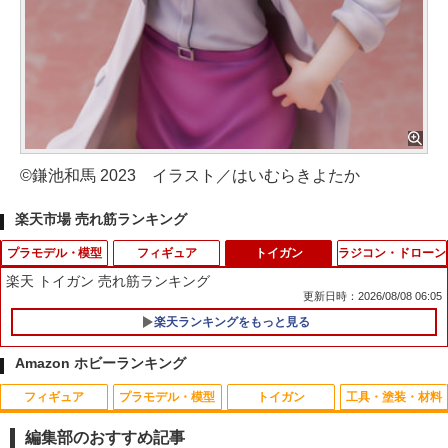
©鎌池和馬 2023 イラスト／はいむらきよたか
楽天市場 売れ筋ランキング
プラモデル・模型
フィギュア
トイガン
ラジコン・ドローン
楽天 トイガン 売れ筋ランキング
更新日時：2026/08/08 06:05
楽天ランキングをもっと見る
【当店独自で＋P10倍★要エントリー】
【当店独自で＋P10倍★要エントリー】
1
1
【中古】[MDL] Hot Wheels(ホットウィ
【中古】[FIG] 藤田ことね(ふじたことね)
Amazon ホビーランキング
ール) HW DREAM GARAGE 1/64 CORV
学園アイドルマスター ESPRESTO-Hear
ETTE STINGRAY(レッド) 完成品 ミニカ
t bouquet-藤田ことね フィギュア プラ
フィギュア
プラモデル・模型
トイガン
工具・塗装・材料
ー(GHD06) マテル(20220328)
イズ(2809349) バンプレスト(20260611)
RC スーパーモデルカー2 1：16 ラジコ
1
ン おもちゃ オモチャ 玩具 スポーツカー
編集部のおすすめ記事
￥230
￥702
レーシングカー スーパーカー ラジコン