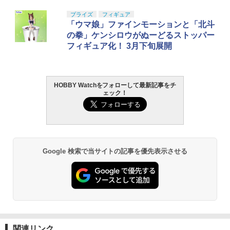
カー くるま 車 かっこいい 子ども こども
タカラトミー(TAKARA TOMY) T-SPAR
BANDAI SPIRITS(バンダイ スピリッツ)
東京マルイ(TOKYO MARUI) No.25 コル
LOCTITE(ロックタイト) シールはがし
プライズ
フィギュア
男の子 女の子 家族 お祭り 夏祭り 縁日
1
1
1
1
K トランスフォーマー ニューレジェンズ
30MS SIS-J00 メルンジャ[カラーA] 色
ト ガバメント HG 18歳以上エアーHOP
プレミアム 220ml
「ウマ娘」ファインモーションと「北斗
誕生日 進級 プレゼント ギフト ビンゴ
【当店独自で＋P10倍★要エントリー】
【当店独自で＋P10倍★要エントリー】
NL-07 サウンドウェーブ 可動フィギュア
分け済みプラモデル
ハンドガン
2
2
の拳」ケンシロウがぬーどるストッパー
【中古】[MDL] Hot Wheels(ホットウィ
【中古】[FIG] 無陀野無人(むだのないと)
￥962
￥1,100
フィギュア化！ 3月下旬展開
ール) 1/64 PORSCHE 911 GT3 #1(オレ
桃源暗鬼 28Fig フィギュア プライズ(45
￥4,440
￥4,200
￥3,384
ンジ×ブルー×ホワイト) 完成品 ミニカー
1994500) タイトー(20260331)
(53743) マテル(20220328)
￥756
2mmアルミロックナット（ブラック5
2
HOBBY Watchをフォローして最新記事をチ
￥240
GSIクレオス Mr.トップコート 水性プレ
TAMASHII NATIONS S.H.フィギュアー
HG 機動戦士ガンダム00 グラハム専用ユ
東京マルイ (TOKYO MARUI) ガスブロー
2
個） 95719 ミニ四駆パーツ【予約】
2
2
2
ェック！
ミアムトップコートスプレー 光沢 88ml
ツ ONE PIECE シャンクス -マリンフォ
ニオンフラッグカスタム 1/144スケール
バックマシンガン No.14 20式 5.56mm
ホビー用仕上材 B601
ード頂上決戦- 約165mm PVC&ABS&布
色分け済みプラモデル
小銃 18歳以上 ガスブローバック
￥495
2026年11月予約 ガチャ【惑星球体めじ
製 塗装済み可動フィギュア
3
【当店独自で＋P10倍★要エントリー】
るしチャーム2 コンプリート 6種セット
￥748
3
￥1,800
￥196,000
【中古】[MDL] Hot Wheels(ホットウィ
カプセルトイ】
￥8,918
ール) HW SCREEN TIME 1/64 K.I.T.T.(ブ
アンパンマン ミニおふろセット おもち
3
ラック/フレイムパターン) 完成品 ミニカ
￥1,880
Google 検索で当サイトの記事を優先表示させる
ゃ こども 子供 知育 勉強 3歳
ー(HYX27) マテル(20220328)
タミヤ クラフトツールシリーズ No.123
BANDAI SPIRITS(バンダイ スピリッツ)
東京マルイ(TOKYO MARUI) No.21 H&K
3
3
3
先細薄刃ニッパー (ゲートカット用) プラ
TAMASHII NATIONS S.H.フィギュアー
30MS Fate/Grand Order アルトリア・
USP HG 18歳以上エアーHOPハンドガン
3
￥1,980
￥441
モデル用工具 74123
ツ（真骨彫製法） 仮面ライダーBLACK
キャスター 色分け済みプラモデル
52TOYS BLINDBOX ディズニープリン
RX 約150mm PVC&ABS&布製 塗装済み
4
￥3,409
セス お忍びぬいぐるみストラップ 1個 ｜
可動フィギュア
￥2,781
￥7,800
52トイズ Disney On the Run シリーズ
【当店独自で＋P10倍★要エントリー】
4
￥11,515
アキュヴァンス 高密度12ゲージ シリコ
4
【中古】[MDL] 08 トミカ 1/57 日産 フ
￥1,925
ンケーブル 黒 1000mm
クラウンモデル AK47 10歳以上 エアー
4
関連リンク