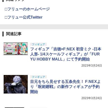
ェアレディZ(オレンジ×ブラック) トミカ
タミヤ(TAMIYA) メイクアップ材シリー
BANDAI SPIRITS(バンダイスピリッツ)
コッキングライフル ブラック
4
4
くじ(tomicaくじ) 第3弾 ミニカー プライ
ズ No.3 タミヤセメント(角びん) 40ml 模
30MS SIS-H00 セスティエ[カラーC] 色
￥2,035
ズ タカラトミー(20260327)
□フリューのホームページ
型用接着剤 87003
TAMASHII NATIONS S.H.フィギュアー
分け済みプラモデル
￥4,761
4
2026年9月予約 ガチャ【シルバニアファ
ツ 攻殻機動隊 THE GHOST IN THE SHE
5
□フリュー公式Twitter
￥460
ミリー 赤ちゃんリングチャーム コンプ
LL 草薙素子 約140mm PVC&ABS製 塗
￥184
￥4,450
リート 6種セット カプセルトイ】
装済み可動フィギュア
Holy Stone ドローン HS156用プロペラ*
東京マルイ No.10 ハイキャパ5.1 10歳以
5
5
￥1,950
￥9,000
4
上 電動ブローバック フルオート
関連記事
【当店独自で＋P10倍★要エントリー】
5
GSIクレオス Mr.トップコート 水性プレ
BANDAI SPIRITS(バンダイ スピリッツ)
5
5
【中古】[MDL] 05 トミカ 1/62 ホンダN
ミアムトップコートスプレー つや消し 8
HGAW 機動新世紀ガンダムX ガンダムエ
￥1,280
￥3,815
SX トミカくじ(tomicaくじ) 第3弾 ミニ
8ml ホビー用仕上材 B603
フィギュア
アマスター 1/144スケール 色分け済みプ
カー プライズ タカラトミー(20260327)
フィギュア「吉徳×F:NEX 初音ミク -日本
52TOYS BLINDBOX ディズニー プリン
ラモデル
5
セス On the Run シリーズ ブラインドボ
￥710
人形- 1/4スケールフィギュア」が「FUR
￥460
ックス フィギュア ガチャガチャ コレク
￥3,782
YU HOBBY MALL」にて予約開始
ション 塗装済み コレクター・誕生日・
新年のギフトに最適 (一個入り)
2023年3月24日
￥1,650
フィギュア
目元をちら見せする五条先生！ F:NEXよ
り「呪術廻戦」の新作フィギュアが予約
開始
2023年3月24日