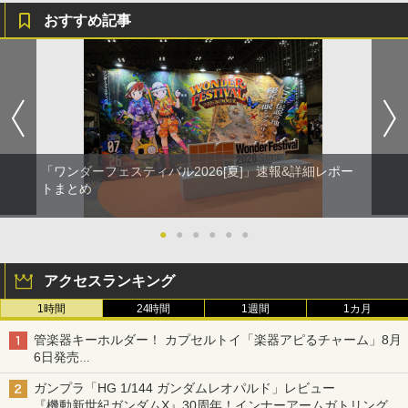
おすすめ記事
「ワンダーフェスティバル2026[夏]」速報&詳細レポー
トまとめ
●
●
●
●
●
●
アクセスランキング
1時間
24時間
1週間
1カ月
管楽器キーホルダー！ カプセルトイ「楽器アピるチャーム」8月
6日発売
チューバ、テナサクなど5種各3色
ガンプラ「HG 1/144 ガンダムレオパルド」レビュー
『機動新世紀ガンダムX』30周年！インナーアームガトリングの