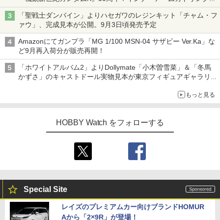
変形機構まで再現し最新フォーマットでキット化！
「聖戦士ダンバイン」よりハセガワのレジンキット「チャム・フ
ァウ」、完成見本が公開。9月3日頃発売予定
Amazonにてガンプラ「MG 1/100 MSN-04 サザビー Ver.Ka」な
ど9月再入荷分が販売再開！
「ホワイトアルバム2」よりDollymate「小木曽雪菜」＆「冬馬
かずさ」のキャストドール実物見本が東京フィギュアギャラリー
にて展示中
もっと見る
HOBBY Watch をフォローする
Special Site
レイズのプレミアムカー向けブランドHOMUR
Aから「2×9R」が登場！