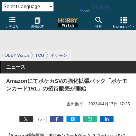
Powered by
Translate
カテゴリ
過去記事
検索
Impressサイト
HOBBY Watch
TCG
ポケモン
ニュース
AmazonにてポケカSVの強化拡張パック「ポケモ
ンカード151」の招待販売が開始
吉田航平
2023年4月17日 17:25
リスト
【Amazon招待販売：ポケモンカードゲーム スカーレット&バ