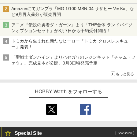
チューバ、テナサクなど5種各3色
Amazonにてガンプラ「MG 1/100 MSN-04 サザビー Ver.Ka」な
ど9月再入荷分が販売再開！
アニメ『伝説の勇者ダ・ガーン』より「THE合体 ランドバイソ
ンオプションセット」が8月7日から予約受付開始！
トミカから生まれた新たなヒーロー「トミカ クロスレスキュ
ー」発表！
詳細は後日公開予定
「聖戦士ダンバイン」よりハセガワのレジンキット「チャム・フ
ァウ」、完成見本が公開。9月3日頃発売予定
もっと見る
HOBBY Watch をフォローする
Special Site