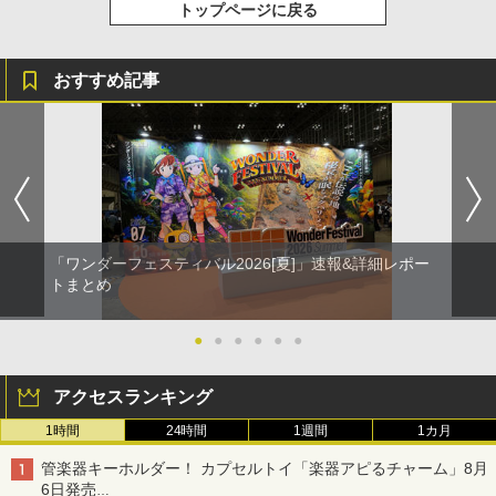
トップページに戻る
おすすめ記事
「ワンダーフェスティバル2026[夏]」速報&詳細レポー
トまとめ
●
●
●
●
●
●
アクセスランキング
1時間
24時間
1週間
1カ月
管楽器キーホルダー！ カプセルトイ「楽器アピるチャーム」8月
6日発売