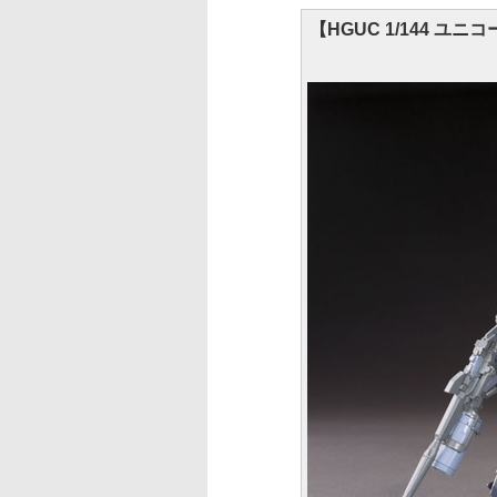
【HGUC 1/144 