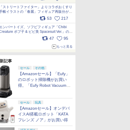
「ストリートファイター」よりコラボおくすり
手帳イラストの「春麗」フィギュア再販分が本
日出荷開始 pic.x.com/toUc1MHr41
53
217
エンバートイズ、ソフビフィギュア「Chibi
Creature ポプ子 & ピピ美 Spacesuit Ver.」の発
売中止を発表 pic.x.com/Ri45iFeYjn
47
95
もっと見る
新記事
セール
その他
【Amazonセール】「Eufy」
のロボット掃除機がお買い
得。「Eufy Robot Vacuum
Omni S2」も対象に
セール
玩具
【Amazonセール】オンデバ
イスAI搭載ロボット「KATA
フレンズ ノア」がお買い得