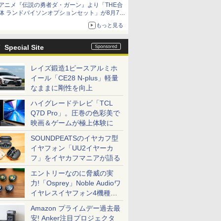
アニメ『伝説の勇者ダ・ガーン』より「THE合
体 ランドバイソンオプションセット」が8月7日
から予約受付開始！
もっと見る
Special Site
レイズ鍛造1ピースアルミホ
イール「CE28 N-plus」軽量
なままに剛性を向上
ハイグレードテレビ「TCL
Q7D Pro」。圧巻の色彩美で
映画＆ゲームが極上体験に
SOUNDPEATSのイヤカフ型
イヤフォン「UU2イヤーカ
フ」をイヤカフマニアが語る
エントリーなのに脅威の実
力!「Osprey」Noble Audioワ
イヤレスイヤフォン4機種を
一気に聴く
Amazon プライムデー過去最
安! Anker注目プロジェクタ