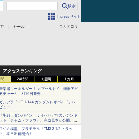
Impress サイト
全カテゴリ
材料
セール
アクセスランキング
時間
24時間
1週間
1カ月
管楽器キーホルダー！ カプセルトイ「楽器アピ
るチャーム」8月6日発売
チューバ、テナサクなど5種各3色
ガンプラ「HG 1/144 ガンダムレオパルド」レ
ビュー
『機動新世紀ガンダムX』30周年！インナーア
「聖戦士ダンバイン」よりハセガワのレジンキ
ームガトリングの変形機構まで再現し最新フォ
ット「チャム・ファウ」、完成見本が公開。9
ーマットでキット化！
月3日頃発売予定
フジミ模型、プラモデル「TM3 3 1/2tトラッ
ク」本日出荷開始！