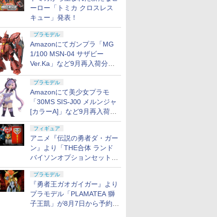
ーロー「トミカ クロスレス
キュー」発表！
プラモデル
Amazonにてガンプラ「MG
1/100 MSN-04 サザビー
Ver.Ka」など9月再入荷分が
販売再開！
プラモデル
Amazonにて美少女プラモ
「30MS SIS-J00 メルンジャ
[カラーA]」など9月再入荷分
が販売再開！
フィギュア
アニメ『伝説の勇者ダ・ガー
ン』より「THE合体 ランド
バイソンオプションセット」
が8月7日から予約受付開始！
プラモデル
『勇者王ガオガイガー』より
プラモデル「PLAMATEA 獅
子王凱」が8月7日から予約受
付開始！