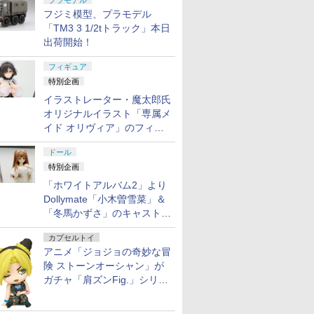
プラモデル
フジミ模型、プラモデル
「TM3 3 1/2tトラック」本日
出荷開始！
フィギュア
特別企画
イラストレーター・魔太郎氏
オリジナルイラスト「専属メ
イド オリヴィア」のフィギ
ュア彩色原型が東京フィギュ
ドール
アギャラリーにて展示中
特別企画
「ホワイトアルバム2」より
Dollymate「小木曽雪菜」＆
「冬馬かずさ」のキャストド
ール実物見本が東京フィギュ
カプセルトイ
アギャラリーにて展示中
アニメ「ジョジョの奇妙な冒
険 ストーンオーシャン」が
ガチャ「肩ズンFig.」シリー
ズに登場