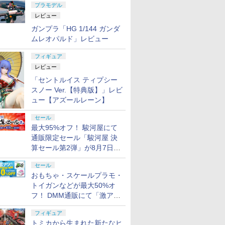
プラモデル
レビュー
ガンプラ「HG 1/144 ガンダ
ムレオパルド」レビュー
フィギュア
レビュー
「セントルイス ティプシー
スノー Ver.【特典版】」レビ
ュー【アズールレーン】
セール
最大95%オフ！ 駿河屋にて
通販限定セール「駿河屋 決
算セール第2弾」が8月7日12
時より開催
セール
おもちゃ・スケールプラモ・
トイガンなどが最大50%オ
フ！ DMM通販にて「激ア
ツ！おもちゃ・ホビー夏セー
フィギュア
ル」が開催
トミカから生まれた新たなヒ