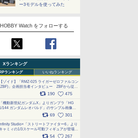
ー3モデルを使ってみた
HOBBY Watch をフォローする
Xランキング
RPランキング
いいねランキング
【ゾイド】「RMZ-025 ライガーゼロファルコン
(ZBF)」企画担当者インタビュー ZBFから従来
デザインまで再現可能なボリューム満点のキッ
190
475
ト pic.x.com/6zOqQAQKkX
「機動新世紀ガンダムX」よりガンプラ「HG
1/144 ガンダムレオパルド」のサンプル画像が
公開！ 8月8日発売予定
69
301
pic.x.com/lTnGoAKCSY
Infinity Studio×「ストリートファイター6」より
キャミィの1/3スケール可動フィギュアが登場
pic.x.com/Eam6ArWJLs
54
267