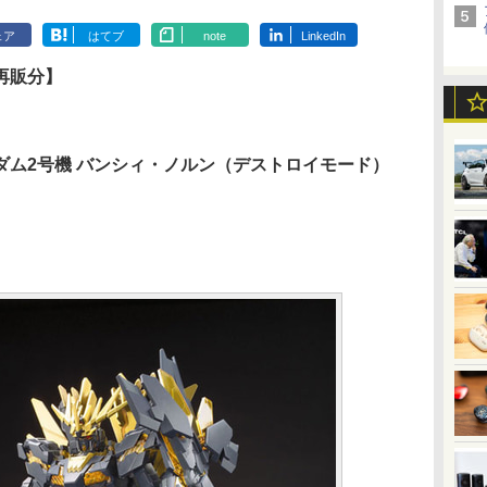
ェア
はてブ
note
LinkedIn
」再販分】
ンガンダム2号機 バンシィ・ノルン（デストロイモード）