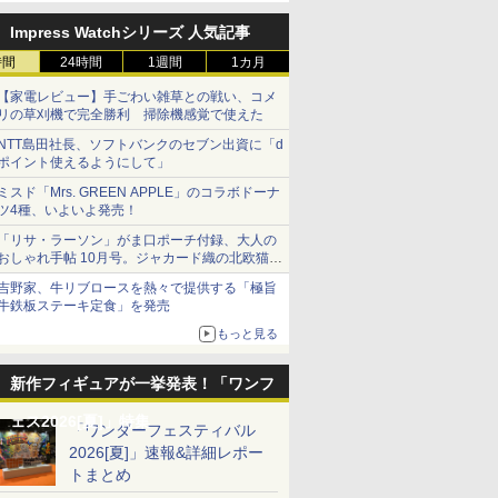
Impress Watchシリーズ 人気記事
時間
24時間
1週間
1カ月
【家電レビュー】手ごわい雑草との戦い、コメ
リの草刈機で完全勝利 掃除機感覚で使えた
NTT島田社長、ソフトバンクのセブン出資に「d
ポイント使えるようにして」
ミスド「Mrs. GREEN APPLE」のコラボドーナ
ツ4種、いよいよ発売！
「リサ・ラーソン」がま口ポーチ付録、大人の
おしゃれ手帖 10月号。ジャカード織の北欧猫デ
ザイン
吉野家、牛リブロースを熱々で提供する「極旨
牛鉄板ステーキ定食」を発売
もっと見る
新作フィギュアが一挙発表！「ワンフ
ェス2026[夏]」特集
「ワンダーフェスティバル
2026[夏]」速報&詳細レポー
トまとめ