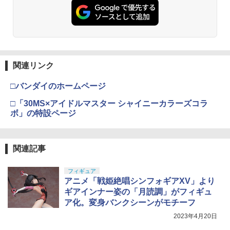
30MS SIS-H00 セスティエ[カラーC] 色
USP HG 18歳以上エアーHOPハンドガン
プレミアム 220ml
分け済みプラモデル
￥3,409
￥962
￥4,682
クラウンモデル AK47 10歳以上 エアー
4
関連リンク
タミヤ(TAMIYA) メイクアップ材シリー
BANDAI SPIRITS(バンダイ スピリッツ)
コッキングライフル ブラック
4
4
ズ No.3 タミヤセメント(角びん) 40ml 模
HGAW 機動新世紀ガンダムX ガンダムエ
□バンダイのホームページ
型用接着剤 87003
アマスター 1/144スケール 色分け済みプ
￥4,761
ラモデル
□「30MS×アイドルマスター シャイニーカラーズコラ
￥184
ボ」の特設ページ
￥3,732
東京マルイ(TOKYO MARUI) No.16 H&K
5
USP 10歳以上エアーHOPハンドガン 手
GSIクレオス Mr.トップコート 水性プレ
動
5
関連記事
ミアムトップコートスプレー つや消し 8
BANDAI SPIRITS(バンダイ スピリッツ)
5
8ml ホビー用仕上材 B603
30MS Fate/Grand Order アルトリア・
￥2,666
キャスター 色分け済みプラモデル
フィギュア
￥710
アニメ「戦姫絶唱シンフォギアXV」より
￥7,800
ギアインナー姿の「月読調」がフィギュ
ア化。変身バンクシーンがモチーフ
2023年4月20日