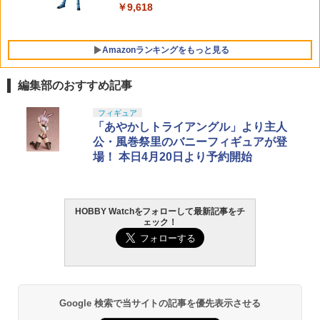
￥9,618
￥1,380
Amazonランキングをもっと見る
編集部のおすすめ記事
BANDAI SPIRITS(バンダイ スピリッツ)
東京マルイ(TOKYO MARUI) No.25 コル
GSIクレオス Mr.トップコート 水性プレ
フィギュア
1
1
1
30MS SIS-J00 メルンジャ[カラーA] 色
ト ガバメント HG 18歳以上エアーHOP
ミアムトップコートスプレー 光沢 88ml
「あやかしトライアングル」より主人
分け済みプラモデル
ハンドガン
ホビー用仕上材 B601
公・風巻祭里のバニーフィギュアが登
場！ 本日4月20日より予約開始
￥4,200
￥3,384
￥748
HOBBY Watchをフォローして最新記事をチ
HG 機動戦士ガンダム00 グラハム専用ユ
東京マルイ (TOKYO MARUI) ガスブロー
タミヤ クラフトツールシリーズ No.123
2
2
2
ェック！
ニオンフラッグカスタム 1/144スケール
バックマシンガン No.14 20式 5.56mm
先細薄刃ニッパー (ゲートカット用) プラ
色分け済みプラモデル
小銃 18歳以上 ガスブローバック
モデル用工具 74123
￥1,850
￥193,900
￥2,781
Google 検索で当サイトの記事を優先表示させる
BANDAI SPIRITS(バンダイスピリッツ)
東京マルイ(TOKYO MARUI) No.21 H&K
LOCTITE(ロックタイト) シールはがし
3
3
3