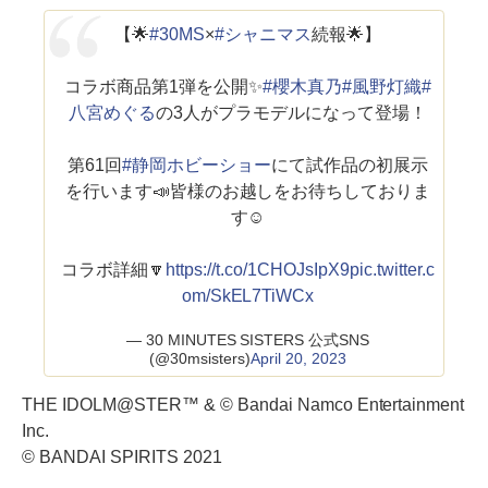
【🌟
#30MS
×
#シャニマス
続報🌟】
コラボ商品第1弾を公開✨
#櫻木真乃
#風野灯織
#
八宮めぐる
の3人がプラモデルになって登場！
第61回
#静岡ホビーショー
にて試作品の初展示
を行います📣皆様のお越しをお待ちしておりま
す☺
コラボ詳細🔽
https://t.co/1CHOJsIpX9
pic.twitter.c
om/SkEL7TiWCx
— 30 MINUTES SISTERS 公式SNS
(@30msisters)
April 20, 2023
THE IDOLM@STER™ & © Bandai Namco Entertainment
Inc.
© BANDAI SPIRITS 2021