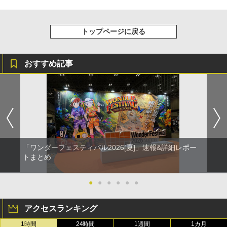
トップページに戻る
おすすめ記事
「ワンダーフェスティバル2026[夏]」速報&詳細レポー
トまとめ
●
●
●
●
●
●
アクセスランキング
1時間
24時間
1週間
1カ月