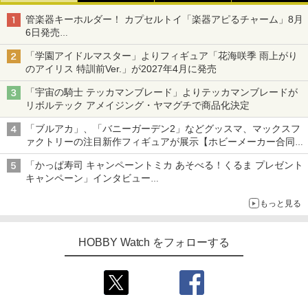
管楽器キーホルダー！ カプセルトイ「楽器アピるチャーム」8月
6日発売
チューバ、テナサクなど5種各3色
「学園アイドルマスター」よりフィギュア「花海咲季 雨上がり
のアイリス 特訓前Ver.」が2027年4月に発売
「宇宙の騎士 テッカマンブレード」よりテッカマンブレードが
リボルテック アメイジング・ヤマグチで商品化決定
「ブルアカ」、「バニーガーデン2」などグッスマ、マックスフ
ァクトリーの注目新作フィギュアが展示【ホビーメーカー合同展
示会】
「かっぱ寿司 キャンペーントミカ あそべる！くるま プレゼント
キャンペーン」インタビュー
子どもが楽しめるかっぱ寿司ならではの体験とコラボの楽しさを
もっと見る
追求
HOBBY Watch をフォローする