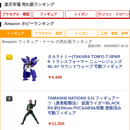
楽天市場 売れ筋ランキング
プラモデル・模型
フィギュア
トイガン
ラジコン・ドローン
Amazon ホビーランキング
フィギュア
プラモデル・模型
トイガン
工具・塗装・材料
1/700 ロシア海軍 航空母艦 アドミラル・
【ドリームズ公式】 SMISKI Strap Acce
【エントリー最大10倍＆3％クーポン】
アーテック 透明うちわ 白柄 18333
1
1
1
1
Amazon フィギュア・ドール の売れ筋ランキング
クズネツォフ 【M51】 (プラモデル)
ssories Series 1 スミスキー ストラップ
電動ブローバック 10歳以上用 ハイキ
更新日時：2026/08/07 18:13
アクセサリー シリーズ 1 ブラインドカプ
ャパシリーズ用35連ロングスペアマガジ
￥132
セル(1個入) / アソートボックス(24個入)
ン 【あす楽】
￥6,528
タカラトミー(TAKARA TOMY) T-SPAR
1
K トランスフォーマー ニューレジェンズ
￥550
￥1,078
NL-07 サウンドウェーブ 可動フィギュア
メカニカルギア Space Shuttle LKA02
2
￥4,440
タカラトミー トミカ No．50 三菱 デリ
DIYキット
2
カD：5 消防指揮車
2026年8月下旬 再販 エンスカイ ばら 3
ファイアフライ メインスプリング [漢ば
2
2
個/5個/BOX11個入り スター・ウォーズ
ね] 東京マルイ エアーコッキング 92F/M
￥6,584
マンダロリアン グローグー ソフビパペ
8000 用 メール便 対応商品 ポスト投函
￥437
TAMASHII NATIONS S.H.フィギュアー
ットマスコット 1BOX PVC
ネコポス ゆうパケット
2
ツ（真骨彫製法） 仮面ライダーBLACK
RX 約150mm PVC&ABS&布製 塗装済み
￥5,380
￥1,269
可動フィギュア
送料無料◆トミカリミテッドヴィンテー
3
スーパーFM 蛍光カラーシャーシセット
ジ トヨペット コロナ 1500デラックス 2
3
￥11,300
(オレンジ・イエロー) 95710 ミニ四駆パ
種セット (LV-64c 連続10万Km高速走行
ーツ【予約】
公開テスト車 64年式 /LV-222a 水色 66