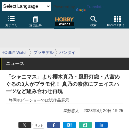
Powered by
Translate
カテゴリ
過去記事
検索
Impressサイト
HOBBY Watch
プラモデル
バンダイ
ニュース
「シャニマス」より櫻木真乃・風野灯織・八宮め
ぐるの3人がプラモ化！ 真乃の素体にフェイスパ
ーツなど組み合わせ再現
静岡ホビーショーでは試作品展示
屋敷悠太
2023年4月20日 19:25
リスト