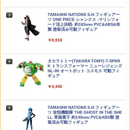
【BOX】 BE＠RBRICK SERIES 52 24個
【在庫処分セール】 タクティカルゴーグ
3
3
年式) 1/64 ミニカー トミーテック 34210
入り ｜ ベアブリック シリーズ メディコ
ル 4色 レンズ サバゲー ゴーグル シュー
6/341987 【1月予約】
￥594
ム・トイ MEDICOM TOY フィギュア
ティンググラス 保護メガネ ゲーミング
TAMASHII NATIONS S.H.フィギュアー
サバゲーゴーグル サバゲー ゴーグル タ
3
ツ ONE PIECE シャンクス -マリンフォ
クティカル ボレー ゴーグル サバチ バイ
￥6,800
￥14,500
ード頂上決戦- 約165mm PVC&ABS&布
ク エアガン 送料無料
製 塗装済み可動フィギュア
タカラトミー パウ・パトロール ダイキ
4
￥1,300
ャストビークル ズーマ ホバークラフト
￥8,918
1/72 『ゾイド -ZOIDS-』 EPZ-003 グレ
2026年11月予約 ガチャ【めじるしじゅ
4
4
ートサーベル マーキングプラスVer. 【Z
￥597
えりーず エジプト編 ノーマル7種セット
D135R】 (プラモデル)
カプセルトイ】
【2本セット】 2025年10月入荷分 実物
4
タカラトミー(TAKARA TOMY) T-SPAR
SUREFIRE シュアファイア SF123A 純
￥6,936
4
￥2,300
K トランスフォーマー ニューレジェンズ
正 リチウム バッテリー 電池 3v 正規品 /
NL-06 オートボット コスモス 可動フィ
2個 | フラッシュライト ウエポンライト
タカラトミー パウ・パトロール ダイキ
5
ギュア
ウェポンライト タクティカルライト用バ
ャストビークル ケント ダッシュバギー
ッテリー
1/1 『メガミデバイス』 デザイアメイデ
HiPlay VERYCOOL 1/6 シリコン製 女性
5
5
￥4,440
￥616
ン レイダー シュガーグレイズ 【KP86
素体 豊満体型 サマーホーム版 VCD-03-1
￥1,320
8】 (プラモデル)
シームレス 素体 アクションフィギュア
カスタム パーツ ドール 可動フィギュア
コレクション ホビー ギフト プレゼント
￥6,959
TAMASHII NATIONS S.H.フィギュアー
5
ツ 攻殻機動隊 THE GHOST IN THE SHE
【エントリー最大10倍＆3％クーポン】
￥15,590
5
LL 草薙素子 約140mm PVC&ABS製 塗
WARHEAD製 天然由来成分PLA配合 B
装済み可動フィギュア
B弾 0.28g 約2400発 高精度 高真球 【あ
す楽】