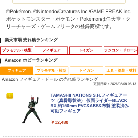
©Pokémon. ©Nintendo/Creatures Inc./GAME FREAK inc.
ポケットモンスター・ポケモン・Pokémonは任天堂・ク
リーチャーズ・ゲームフリークの登録商標です。
楽天市場 売れ筋ランキング
プラモデル・模型
フィギュア
トイガン
ラジコン・ドローン
Amazon ホビーランキング
フィギュア
プラモデル・模型
トイガン
工具・塗装・材料
HG 1/144 『機動戦士ガンダムAGE』 xv
SOAP STUDIO ソープスタジオ トイスト
SHS POM 6ホール ベアリングピストン
リポ ガード LIPO リチウム 防爆バッグ
1
1
1
1
Amazon フィギュア・ドール の売れ筋ランキング
m-fzc ガンダムレギルス (プラモデル)
ーリー5 一緒に遊ぼう クリッカー ブライ
ヘッド AEG◆各社電動ガン ノーマルボ
保護バッグ リチウムポリマーバッテリー
更新日時：2026/08/09 06:13
ンドボックス ディズニー ピクサー グッ
ア ジュラコン 自己潤滑性◎ シリンダー
バッテリーバッグ セーフティバッグ 収
ズ ウッディ バズライトイヤー ジェシー
摩耗を軽減 マルイ ICS
納 保管ケース 電池保護 ラジコン 電動ガ
￥1,980
TAMASHII NATIONS S.H.フィギュアー
ン 防炎 難燃性 耐火 保管 安全
1
ツ（真骨彫製法） 仮面ライダーBLACK
￥1,100
￥580
RX 約150mm PVC&ABS&布製 塗装済み
￥550
可動フィギュア
アオシマ 1/24 ザ・モデルカー No.116 ト
2
￥12,480
ヨタ JZS147 アリスト 3.0V/Q ’91【578
るかっぷ NARUTO-ナルト- 疾風伝 はた
MILITARY-BASE(ミリタリーベース)ロー
2
2
89】 プラモデル
けカカシ 完成品フィギュア（再販）[メ
プロファイル ガスブロック BK◆マルイ/
スーパーFM 蛍光カラーシャーシセット
2
ガハウス]《発売済・在庫品》
KSC/G&P/WA M4A1/M16など ドレスア
(オレンジ・イエロー) 95710 ミニ四駆パ