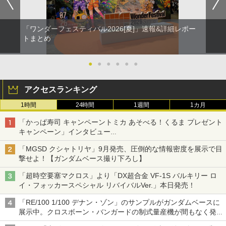
「ワンダーフェスティバル2026[夏]」速報&詳細レポー
トまとめ
●
●
●
●
●
●
アクセスランキング
1時間
24時間
1週間
1カ月
「かっぱ寿司 キャンペーントミカ あそべる！くるま プレゼント
キャンペーン」インタビュー
子どもが楽しめるかっぱ寿司ならではの体験とコラボの楽しさを
「MGSD クシャトリヤ」9月発売、圧倒的な情報密度を展示で目
追求
撃せよ！【ガンダムベース撮り下ろし】
「超時空要塞マクロス」より「DX超合金 VF-1S バルキリー ロ
イ・フォッカースペシャル リバイバルVer.」本日発売！
「RE/100 1/100 デナン・ゾン」のサンプルがガンダムベースに
展示中。クロスボーン・バンガードの制式量産機が間もなく発送
【ガンダムベース撮り下ろし】