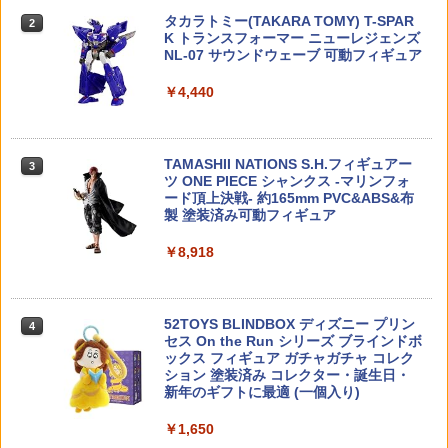
ップ
ーツ【予約】
￥2,140
タカラトミー(TAKARA TOMY) T-SPAR
2
￥3,550
K トランスフォーマー ニューレジェンズ
￥1,080
￥594
NL-07 サウンドウェーブ 可動フィギュア
【2】 エフトイズ 1/144 ウイングキット
3
￥4,440
コレクション 番外編 永遠の0 零戦21型
DAISUKE KONDO art collection masc
3
台南航空隊 (宮部機) 日本軍 戦闘機 ミニ
ot figure 3 全6種セット アートコレクシ
《サマーフェア》《今月のフェア》【ゆ
タカラトミー トミカタウン 交番(警官付
3
3
チュア 半完成品 単品
ョン マスコットフィギュア3 フルコンプ
うパケット対応商品】CYMA フリップア
き)
リート ガチャ カプセルトイ
ップ リアサイト
TAMASHII NATIONS S.H.フィギュアー
￥2,480
3
￥1,020
ツ ONE PIECE シャンクス -マリンフォ
￥3,680
￥1,361
ード頂上決戦- 約165mm PVC&ABS&布
製 塗装済み可動フィギュア
アオシマ プラモデル 1/32 楽プラ スナッ
4
￥8,918
プキット No.CM-2 頭文字D 啓介のFD
タカラトミー トミカタウン タイムズパ
【新品】 ゴジラアクションフィギュア
Guns Modify A7075 バルブ ストッパー
4
4
4
ーキング
キングギドラ(1991) 佐賀
G18C◆東京マルイ GLOCK グロック
超々ジュラルミン 削り出し 18C-12 バル
￥2,609
ブロッカー 純正互換 リペア 予備 強化 ガ
￥1,380
￥3,850
52TOYS BLINDBOX ディズニー プリン
ンモ
4
セス On the Run シリーズ ブラインドボ
ックス フィギュア ガチャガチャ コレク
￥1,440
【最大1,000円OFFクーポン11日1:59
5
ション 塗装済み コレクター・誕生日・
迄】【中古】 バンダイ 機動戦士ガンダ
『スター・ウォーズ』 アクションフィギ
5
新年のギフトに最適 (一個入り)
タカラトミー トミカタウン 吉野家（ト
ムUC HG 1/144 ドラッツェ（ユニコーン
5
ュア マンダロリアン 【00062684687】
ミカ付き）
Ver.） プラモデル
(フィギュア)
￥1,650
【楽天ランキング1位入賞】コルク玉 約1
5