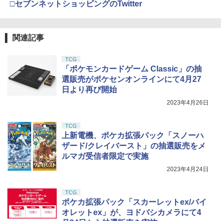
東京マルイ No.10 ハイキャパ5.1 10歳以
5
□セブンネットショッピングのTwitter
シリコンモールド クロムハート 4種 6.7×
5
上 電動ブローバック フルオート
3.6cm 柄型枠 爪飾り作成 多寸法設計 立
体彫刻 耐久 繰返し ハンドメイドネイル
HG 機動戦士ガンダム00 グラハム専用ユ
￥3,815
5
(Bタイプ)
ニオンフラッグカスタム 1/144スケール
関連記事
色分け済みプラモデル
￥499
￥1,800
TCG
「ポケモンカードゲーム Classic」の抽
選販売がポケセンオンラインにて4月27
日より再び開始
2023年4月26日
TCG
上新電機、ポケカ拡張パック「スノーハ
ザード/クレイバースト」の抽選販売をメ
ルマガ受信者限定で実施
2023年4月24日
TCG
ポケカ拡張パック「スカーレットex/バイ
オレットex」が、ヨドバシカメラにて4