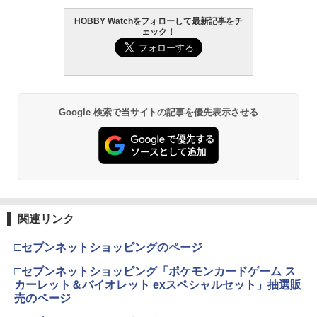
HOBBY Watchをフォローして最新記事をチ
GSIクレオス Mr.トップコート 水性プレ
東京マルイ (TOKYO MARUI) ガスブロー
2
2
ェック！
ミアムトップコートスプレー 光沢 88ml
BANDAI SPIRITS(バンダイ スピリッツ)
バックマシンガン No.14 20式 5.56mm
2
ホビー用仕上材 B601
機動警察パトレイバー EZY RG 1/48 AV-
小銃 18歳以上 ガスブローバック
98Plus (イングラム・プラス) 色分け済
みプラモデル
￥748
￥220,000
￥6,600
Google 検索で当サイトの記事を優先表示させる
タミヤ クラフトツールシリーズ No.123
東京マルイ(TOKYO MARUI) No.21 H&K
3
3
先細薄刃ニッパー (ゲートカット用) プラ
USP HG 18歳以上エアーHOPハンドガン
モデル用工具 74123
BANDAI SPIRITS(バンダイ スピリッツ)
3
30MS SIS-J00 メルンジャ[カラーA] 色
￥3,409
分け済みプラモデル
￥2,674
￥4,000
東京マルイ(TOKYO MARUI) No.16 H&K
4
関連リンク
マジ・スク+保護キャップセット
USP 10歳以上エアーHOPハンドガン 手
4
動
□セブンネットショッピングのページ
マックスファクトリー PLAMATEA MX
￥2,600
4
ちゃん 組み立て式プラモデル ノンスケ
￥2,666
□セブンネットショッピング「ポケモンカードゲーム ス
ール 全高約160mm
カーレット＆バイオレット exスペシャルセット」抽選販
売のページ
￥10,081