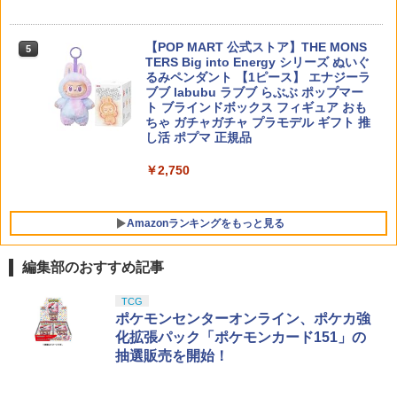
￥1,439
00個 射的 コルクガン 小瓶のフタ E374
￥2,860
￥4,066
￥1,480
【POP MART 公式ストア】THE MONS
5
TERS Big into Energy シリーズ ぬいぐ
るみペンダント 【1ピース】 エナジーラ
ブブ labubu ラブブ らぶぶ ポップマー
ト ブラインドボックス フィギュア おも
ちゃ ガチャガチャ プラモデル ギフト 推
し活 ポプマ 正規品
￥2,750
Amazonランキングをもっと見る
編集部のおすすめ記事
BANDAI SPIRITS(バンダイ スピリッツ)
東京マルイ(TOKYO MARUI) No.25 コル
LOCTITE(ロックタイト) シールはがし
TCG
1
1
1
HG 機動新世紀ガンダムX ガンダムレオ
ト ガバメント HG 18歳以上エアーHOP
プレミアム 220ml
ポケモンセンターオンライン、ポケカ強
パルド 1/144スケール 色分け済みプラモ
ハンドガン
化拡張パック「ポケモンカード151」の
デル
￥962
抽選販売を開始！
￥3,384
￥3,480