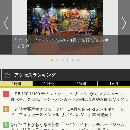
「ワンダーフェスティバル2026[夏]」速報&詳細レポー
トまとめ
●
●
●
●
●
●
アクセスランキング
1時間
24時間
1週間
1カ月
「RE/100 1/100 デナン・ゾン」のサンプルがガンダムベースに
展示中。クロスボーン・バンガードの制式量産機が間もなく発送
【ガンダムベース撮り下ろし】
「超時空要塞マクロス」より「DX超合金 VF-1S バルキリー ロ
イ・フォッカースペシャル リバイバルVer.」本日発売！
ゆずソフトがおくる最新作「ライムライト・レモネードジャム」
より「陽見恵凪」が1/3.5スケールフィギュアで登場！