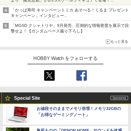
メガネ姿も表現できるオプションパーツが付属
「かっぱ寿司 キャンペーントミカ あそべる！くるま プレゼント
キャンペーン」インタビュー
子どもが楽しめるかっぱ寿司ならではの体験とコラボの楽しさを
「MGSD クシャトリヤ」9月発売、圧倒的な情報密度を展示で目
追求
撃せよ！【ガンダムベース撮り下ろし】
もっと見る
HOBBY Watch をフォローする
Special Site
お値段そのままでメモリ倍増！メモリ32GBの
「お得なゲーミングノート」
鳥肌ものの「DENON HOME」サウンドを体感