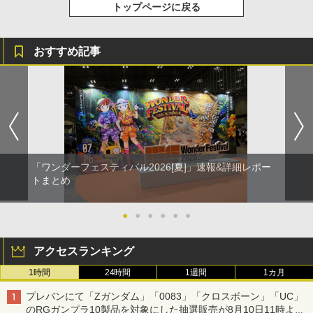
トップページに戻る
おすすめ記事
「ワンダーフェスティバル2026[夏]」速報&詳細レポー
トまとめ
●
●
●
●
●
●
アクセスランキング
1時間
24時間
1週間
1カ月
プレバンにて「Zガンダム」「0083」「クロスボーン」「UC」
のRGガンプラ10製品を対象にした抽選販売が8月10日11時より