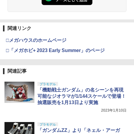
52TOYS BLINDBOX ディズニー プリン
98Plus (イングラム・プラス) 色分け済
入れ 収納ボックス 収納BOX ロゴ入り 小
￥2,199
￥3,409
3
セス On the Run シリーズ ブラインドボ
みプラモデル
￥184
物入れ ミリタリー風ミリタリーインテリ
【中古】 バンダイスピリッツ S.H.Figua
4
ックス フィギュア ガチャガチャ コレク
ア インダストリアル オリーブ カーキ 男
rts ゼットン 60th Anniversary Edition
ション 塗装済み コレクター・誕生日・
前インテリア 蓋付き フタ付き レプリカ
￥7,200
【A´】 未開封品/箱少し傷み、破れあり/
新年のギフトに最適 (一個入り)
復刻
パッケージ擦り傷あり
アーテック 天然石発掘キット 58251
東京マルイ No.22 M92Fミリタリーモデ
4
4
関連リンク
GSIクレオス Mr.トップコート 水性プレ
ル HG 18歳以上エアーHOPハンドガン
4
￥1,650
￥4,950
ミアムトップコートスプレー 光沢 88ml
手動
￥9,680
￥583
□メガハウスのホームページ
ホビー用仕上材 B601
BANDAI SPIRITS(バンダイ スピリッツ)
4
30MS SIS-J00 メルンジャ[カラーA] 色
￥3,584
□「メガホビ+ 2023 Early Summer」のページ
分け済みプラモデル
￥748
TAMASHII NATIONS S.H.フィギュアー
5KU BADタイプ ライトウェイト バッフ
4
4
超合金 『ハローキティ』 ハローキティ
5
ツ 攻殻機動隊 THE GHOST IN THE SHE
ァチューブ for AEG M4◆調整機構 シン
￥4,100
2.0 (塗装済み可動フィギュア)
LL 草薙素子 約140mm PVC&ABS製 塗
プル ソリッド 軽量化 着脱可能 バットパ
タミヤ ニッカドバッテリー 7.2Vレーシ
クラウンモデル AK47 10歳以上 エアー
5
5
関連記事
装済み可動フィギュア
ッド ピストルカービンスタイル カスタ
ングパック 1600SP【55095】
GSIクレオス Mr.トップコート 水性プレ
コッキングライフル ブラック
5
￥9,979
ム
ミアムトップコートスプレー つや消し 8
￥9,000
8ml ホビー用仕上材 B603
プラモデル
BANDAI SPIRITS(バンダイ スピリッツ)
￥2,450
￥4,761
5
￥5,480
「機動戦士ガンダム」の名シーンを再現
HGUC 195 機動戦士Zガンダム キュベレ
イ 1/144スケール 色分け済みプラモデル
￥710
可能なジオラマが1/144スケールで登場！
抽選販売を1月13日より実施
TAMASHII NATIONS オリジン・オブ・
￥2,200
5
バルキリー 超時空要塞マクロス VF-1J
2023年1月10日
NGM 21連 マガジン FBIバンパー シルバ
5
バルキリー45th Anniv. 約225mm ABS&
ー〈WA-CW1〉
ダイキャスト製 塗装済み可動フィギュア
プラモデル
￥5,720
「ガンダムZZ」より「ネェル・アーガ
￥20,950