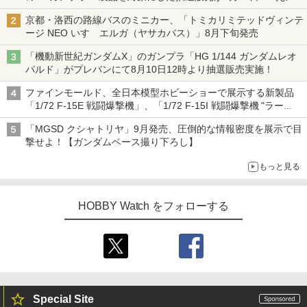
実施！
京都・洛西の路線バスのミニカー、「トミカリミテッドヴィンテ
ージ NEO いすゞエルガ（ヤサカバス）」8月下旬発売
「機動新世紀ガンダムX」のガンプラ「HG 1/144 ガンダムレオ
パルド」がプレバンにて8月10日12時より抽選販売実施！
ファインモールド、全日本模型ホビーショーで展示する新製品
「1/72 F-15E 戦闘爆撃機」、「1/72 F-15I 戦闘爆撃機 "ラー
ム"」を発表
「MGSD クシャトリヤ」9月発売、圧倒的な情報密度を展示で目
撃せよ！【ガンダムベース撮り下ろし】
もっと見る
HOBBY Watch をフォローする
Special Site