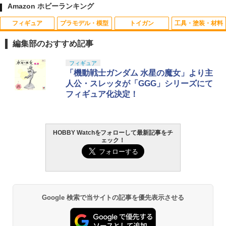
Amazon ホビーランキング
フィギュア
プラモデル・模型
トイガン
工具・塗装・材料
【中古】 バンダイスピリッツ S.H.Figua
月間優良ショップ連続受賞 WOODWOR
FUTABA 6K ヘリ用ラチェットセット
1
1
1
rts シャア・アズナブル 【A´】 未開封
KS ハンドガンスタンド 1丁掛 3個セット
【ネコポス】
編集部のおすすめ記事
品/箱、パッケージ少し傷みあり
木製 日本製 【 ガンラック サバゲー エア
ガン 電動ガン ガスガン 収納 】 2025年
￥1,320
TAMASHII NATIONS S.H.フィギュアー
マックスファクトリー PLAMATEA MX
東京マルイ(TOKYO MARUI) No.25 コル
タミヤ クラフトツールシリーズ No.123
フィギュア
2〜4月度、9〜10月度 月間優良ショップ
1
1
1
1
￥8,910
ツ（真骨彫製法） 仮面ライダーBLACK
ちゃん 組み立て式プラモデル ノンスケ
ト ガバメント HG 18歳以上エアーHOP
先細薄刃ニッパー (ゲートカット用) プラ
「機動戦士ガンダム 水星の魔女」より主
受賞
RX 約150mm PVC&ABS&布製 塗装済み
ール 全高約160mm
ハンドガン
モデル用工具 74123
人公・スレッタが「GGG」シリーズにて
可動フィギュア
￥4,950
フィギュア化決定！
￥10,094
￥3,384
￥2,674
CYNOVA プロペラガード Tello ケース
【未開封】一番くじ 北斗の拳 -FIST OF
2
2
￥12,100
全面保護telloカバー 軽量 取り外し簡単
THE NORTH STAR- B賞 レイ MASTER
（グレー）DJI 専用
LISE【広田店】
月間優良ショップ連続受賞 WOODWOR
2
HOBBY Watchをフォローして最新記事をチ
BANDAI SPIRITS(バンダイ スピリッツ)
東京マルイ (TOKYO MARUI) ガスブロー
LOCTITE(ロックタイト) シールはがし
KS ガンラック 1丁掛 木製 日本製 【 ラ
￥1,799
2
2
2
￥9,000
ェック！
TAMASHII NATIONS DX超合金 超時空要
HG 機動新世紀ガンダムX ガンダムレオ
バックマシンガン No.14 20式 5.56mm
プレミアム 220ml
イフルスタンド サバゲー エアガン 電動
2
塞マクロス VF-1S バルキリー ロイ・フ
パルド 1/144スケール 色分け済みプラモ
小銃 18歳以上 ガスブローバック
ガン ガスガン 収納 】 2025年2〜4月
ォッカースペシャル リバイバルVer. 約28
デル
度、9〜10月度 月間優良ショップ受賞
￥962
0mm ABS&ダイキャスト&PVC製 塗装済
￥220,000
【送料無料】【あす楽対応】R/C Toyota
S.H.Figuarts 『呪術廻戦』 五条悟ー呪
3
3
み可動フィギュア
￥3,800
￥4,950
ランドクルーザー250シリーズ LAND C
術高専ー
RUISER RCカー トヨタ自動車正規ライ
￥24,750
Google 検索で当サイトの記事を優先表示させる
センス仕様車 ラジコン 四駆 ラジコン 男
￥9,210
タミヤ(TAMIYA) メイクアップ材シリー
の子 プレゼント 誕生日 プレゼント トイ
東京マルイ(TOKYO MARUI) No.21 H&K
3
3
ズ No.3 タミヤセメント(角びん) 40ml 模
ラジコン Linx
BANDAI SPIRITS(バンダイ スピリッツ)
USP HG 18歳以上エアーHOPハンドガン
米軍タイプ アンモボックス 小 #BX118Y
3
3
型用接着剤 87003
機動警察パトレイバー EZY RG 1/48 AV-
N 弾薬箱 アーモ缶 アーモボックス 小物