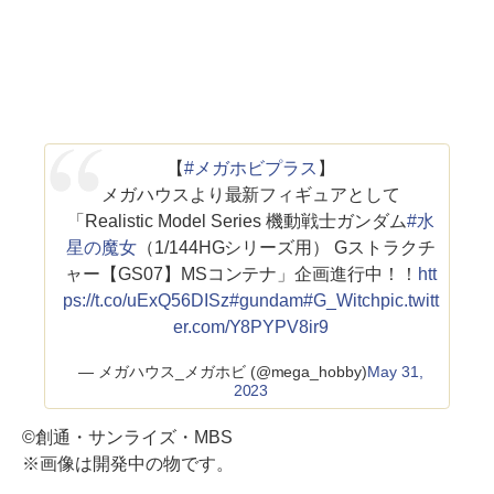
【
#メガホビプラス
】
メガハウスより最新フィギュアとして
「Realistic Model Series 機動戦士ガンダム
#水
星の魔女
（1/144HGシリーズ用） Gストラクチ
ャー【GS07】MSコンテナ」企画進行中！！
htt
ps://t.co/uExQ56DISz
#gundam
#G_Witch
pic.twitt
er.com/Y8PYPV8ir9
— メガハウス_メガホビ (@mega_hobby)
May 31,
2023
©創通・サンライズ・MBS
※画像は開発中の物です。