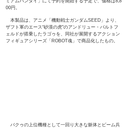
ミアムバンダイ」にて予約を開始する予定で、価格は8,8
00円。
本製品は、アニメ「機動戦士ガンダムSEED」より、
ザフト軍のエース“砂漠の虎”のアンドリュー・バルトフ
ェルドが搭乗したラゴゥを、同社が展開するアクション
フィギュアシリーズ「ROBOT魂」で商品化したもの。
バクゥの上位機種として一回り大きな躯体とビーム兵