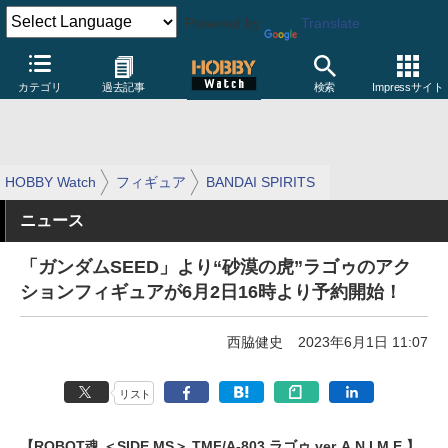
Powered by
Translate
カテゴリ
過去記事
検索
Impressサイト
HOBBY Watch
フィギュア
BANDAI SPIRITS
ニュース
「ガンダムSEED」より“砂漠の虎”ラゴゥのアク
ションフィギュアが6月2日16時より予約開始！
西脇健史
2023年6月1日 11:07
リスト
【ROBOT魂 ＜SIDE MS＞ TMF/A-803 ラゴゥ ver. A.N.I.M.E.】