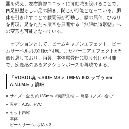
器を備え、左右胸部ユニットに可動域を設けることで、
四足獣型らしい足の開き、閉じが可能となっている。胴
体を引き出すことで腰関節が可動し、腰の屈伸、ひねり
を再現。足をたたみ履帯を展開する「無限軌道形態」へ
の変形も可能となっている。
オプションとして、ビームキャノンエフェクト、ビー
ムサーベル刃の2種が付属。またバーニアエフェクトが5
個付属しており、両翼、本体尾骨部に取り付けが可能
で、疾走感のあるアクションポーズを再現できる。
「ROBOT魂 ＜SIDE MS＞ TMF/A-803 ラゴゥ ver.
A.N.I.M.E.」詳細
サイズ：全長 約135mm ※頭部先端 ～ 尾部（ノズル含む）
素材：ABS、PVC
セット内容
本体
ビームサーベル刃A × 2