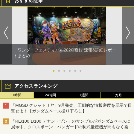
おすすめ記事
「ワンダーフェスティバル2026[夏]」速報&詳細レポー
トまとめ
●
●
●
●
●
●
アクセスランキング
1時間
24時間
1週間
1カ月
「MGSD クシャトリヤ」9月発売、圧倒的な情報密度を展示で目
撃せよ！【ガンダムベース撮り下ろし】
「RE/100 1/100 デナン・ゾン」のサンプルがガンダムベースに
展示中。クロスボーン・バンガードの制式量産機が間もなく発送
【ガンダムベース撮り下ろし】