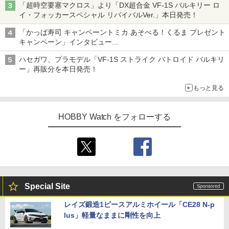
「超時空要塞マクロス」より「DX超合金 VF-1S バルキリー ロ
イ・フォッカースペシャル リバイバルVer.」本日発売！
「かっぱ寿司 キャンペーントミカ あそべる！くるま プレゼント
キャンペーン」インタビュー
子どもが楽しめるかっぱ寿司ならではの体験とコラボの楽しさを
ハセガワ、プラモデル「VF-1S ストライク バトロイド バルキリ
追求
ー」再販分を本日発売！
もっと見る
HOBBY Watch をフォローする
Special Site
レイズ鍛造1ピースアルミホイール「CE28 N-p
lus」軽量なままに剛性を向上