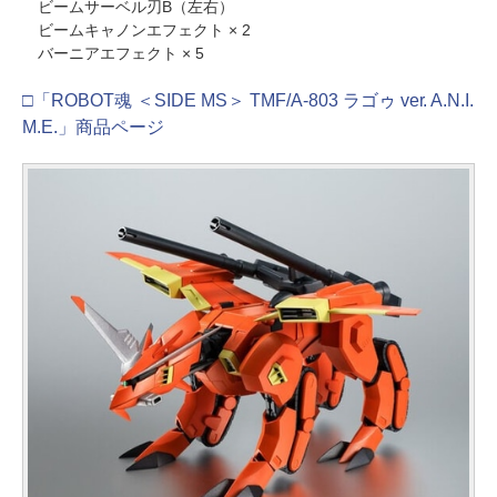
ビームサーベル刃B（左右）
ビームキャノンエフェクト × 2
バーニアエフェクト × 5
□「ROBOT魂 ＜SIDE MS＞ TMF/A-803 ラゴゥ ver. A.N.I.
M.E.」商品ページ