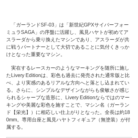
「ガーランドSF-03」は「新世紀GPXサイバーフォー
ミュラSAGA」の序盤に活躍し、風見ハヤトが初めてア
スラーダから乗り換えたマシンであり、アスラーダが共
に戦うパートナーとして大切であることに気付くきっか
けとなった重要なマシン。
実在するレースカーのようなマーキングを随所に施し
たLivery Editionは、彩色も過去に発売された通常版と比
べ、より実感のあるリアルな方向へと落とし込まれてい
る。さらに、シンプルなデザインながらも俊敏さが感じ
られるシャープな造形に、Livery Editionならではのマー
キングや美麗な彩色を施すことで、マシン名（ガーラン
ド【栄光】）に相応しい仕上がりとなった。全長は約18
0mm。専用台座と風見ハヤトフィギュア（無塗装）が付
属する。