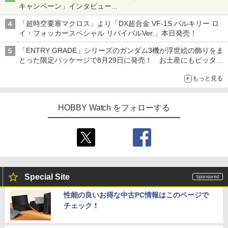
キャンペーン」インタビュー
子どもが楽しめるかっぱ寿司ならではの体験とコラボの楽しさを
「超時空要塞マクロス」より「DX超合金 VF-1S バルキリー ロ
追求
イ・フォッカースペシャル リバイバルVer.」本日発売！
「ENTRY GRADE」シリーズのガンダム3機が浮世絵の飾りをま
とった限定パッケージで8月29日に発売！ お土産にもピッタ
リ!?【ガンダムベース撮り下ろし】
もっと見る
HOBBY Watch をフォローする
Special Site
性能の良いお得な中古PC情報はこのページで
チェック！