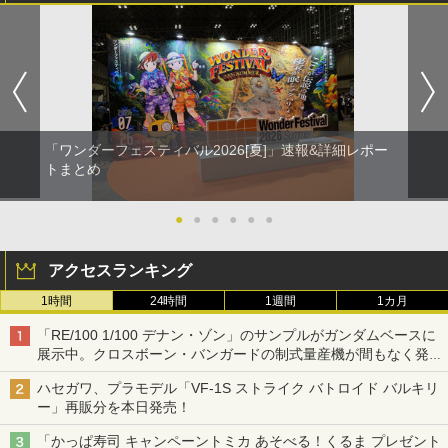
「ワンダーフェスティバル2026[夏]」速報&詳細レポー
トまとめ
●
●
●
●
●
●
アクセスランキング
1時間
24時間
1週間
1カ月
「RE/100 1/100 デナン・ゾン」のサンプルがガンダムベースに
展示中。クロスボーン・バンガードの制式量産機が間もなく発送
【ガンダムベース撮り下ろし】
ハセガワ、プラモデル「VF-1S ストライク バトロイド バルキリ
ー」再販分を本日発売！
「かっぱ寿司 キャンペーントミカ あそべる！くるま プレゼント