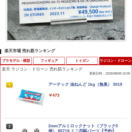
楽天市場 売れ筋ランキング
プラモデル・模型
フィギュア
トイガン
ラジコン・ドローン
楽天 ラジコン・ドローン 売れ筋ランキング
更新日時：2026/08/08 10:05
【スーパーセール】ボーイング 737-800
【当店独自で＋P10倍★要エントリー】
Wフック脱落防止 フック新［戦人 senji
アーテック 油ねんど 1kg（無臭） 3019
1
1
1
1
w JAL 日本航空 JA312J 1/600 2016年4
【中古】[FIG] EXTENDED MS IN ACTI
n カラビナ サバゲー アウトドア OD オ
月27日発売SCHABAK/シャバク飛行機 /
ON!!(エクステンデッド・モビルスー
リーブドラブ Olive drab 白 ホワイト］
￥473
飛行機模型 / 模型 / 完成品 / 完成品模型
ツ・イン・アクション) MS-06S シャア
[BJS1005]
専用ザクII 機動戦士ガンダム 完成品 可動
￥308
フィギュア バンダイ(20051127)
￥1,980
￥2,420
2mmアルミロックナット（ブラック5
【ワケアリ】WoSporT P-MAG型 BBロ
2
2
個） 95719 ミニ四駆パーツ【予約】
ーダー 450Rds◆グリーン ピーマグ風 B