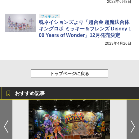
ックス フィギュア ガチャガチャ コレク
2023年6月8日
￥3,782
ション 塗装済み コレクター・誕生日・
新年のギフトに最適 (一個入り)
フィギュア
魂ネイションズより「超合金 超魔法合体
￥1,650
キングロボ ミッキー＆フレンズ Disney 1
00 Years of Wonder」12月発売決定
2023年4月26日
トップページに戻る
おすすめ記事