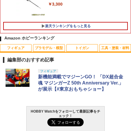
【最大1,000円OFFクーポン11日1:59
￥3,300
5
東京マルイ BBエアーリボルバー オプシ
迄】【中古】 バンダイ 機動戦士ガンダ
5
ョンパーツ M29用スペアカートリッジ
ム逆襲のシャア HG 1/144 MSN-04 サザ
CK-H07 COLLEKAZARO 『ハイキュ
エアガン
ビー プラモデル
5
ー!!』 木兎光太郎 (可動フィギュア)
楽天ランキングをもっと見る
￥1,250
￥3,080
￥3,300
Amazon ホビーランキング
フィギュア
プラモデル・模型
トイガン
工具・塗装・材料
編集部のおすすめ記事
タカラトミー(TAKARA TOMY) T-SPAR
BANDAI SPIRITS(バンダイ スピリッツ)
東京マルイ(TOKYO MARUI) No.25 コル
LOCTITE(ロックタイト) シールはがし
フィギュア
1
1
1
1
K トランスフォーマー ニューレジェンズ
30MS SIS-J00 メルンジャ[カラーA] 色
ト ガバメント HG 18歳以上エアーHOP
プレミアム 220ml
新機能満載でマジーンGO！ 「DX超合金
NL-07 サウンドウェーブ 可動フィギュア
分け済みプラモデル
ハンドガン
魂 マジンガーZ 50th Anniversary Ver.」
￥962
が展示【#東京おもちゃショー】
￥4,440
￥4,200
￥3,384
HOBBY Watchをフォローして最新記事をチ
GSIクレオス Mr.トップコート 水性プレ
TAMASHII NATIONS S.H.フィギュアー
HG 機動戦士ガンダム00 グラハム専用ユ
東京マルイ (TOKYO MARUI) ガスブロー
2
2
2
2
ェック！
ミアムトップコートスプレー 光沢 88ml
ツ ONE PIECE シャンクス -マリンフォ
ニオンフラッグカスタム 1/144スケール
バックマシンガン No.14 20式 5.56mm
ホビー用仕上材 B601
ード頂上決戦- 約165mm PVC&ABS&布
色分け済みプラモデル
小銃 18歳以上 ガスブローバック
製 塗装済み可動フィギュア