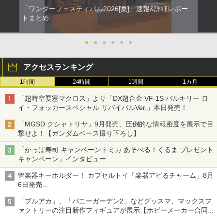
「ワンダーフェスティバル2026[夏]」速報&詳細レポー
トまとめ
●
●
●
●
●
●
アクセスランキング
1時間
24時間
1週間
1カ月
「超時空要塞マクロス」より「DX超合金 VF-1S バルキリー ロ
イ・フォッカースペシャル リバイバルVer.」本日発売！
「MGSD クシャトリヤ」9月発売、圧倒的な情報密度を展示で目
撃せよ！【ガンダムベース撮り下ろし】
「かっぱ寿司 キャンペーントミカ あそべる！くるま プレゼント
キャンペーン」インタビュー
子どもが楽しめるかっぱ寿司ならではの体験とコラボの楽しさを
管楽器キーホルダー！ カプセルトイ「楽器アピるチャーム」8月
追求
6日発売
チューバ、テナサクなど5種各3色
「ブルアカ」、「バニーガーデン2」などグッスマ、マックスフ
ァクトリーの注目新作フィギュアが展示【ホビーメーカー合同展