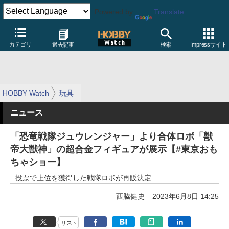
Powered by
Translate
カテゴリ
過去記事
検索
Impressサイト
HOBBY Watch
玩具
ニュース
「恐竜戦隊ジュウレンジャー」より合体ロボ「獣
帝大獣神」の超合金フィギュアが展示【#東京おも
ちゃショー】
投票で上位を獲得した戦隊ロボが再販決定
西脇健史
2023年6月8日 14:25
リスト