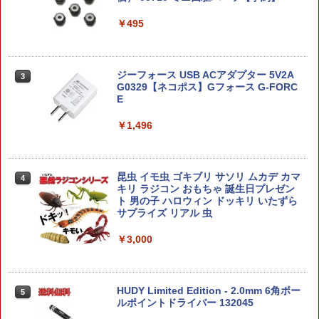
オプションパーツセット ガンプラ 20 (ラ
B弾装填 ハンドガン用のアタッチメント
2
イドオンセット)【新品】 ガンプラ プラ
フィギュア リアル 人形大きい 虫 昆虫 [
が内蔵 クリアタイプ ロック機能付 クイ
￥495
2
モデル カスタム 【宅配便のみ】
リアルBIGサイズフィギュアシリーズ ス
ック装填 射撃練習
ズメバチ / カマキリ / ミンミンゼミ / 抜
け殻 / カブトムシ / 蛹] インパクト キッ
￥1,980
￥792
ズ 小学生 男の子 おもちゃ プレゼント
ジーフォース USB ACアダプター 5V2A
3
G0329【ネコポス】Gフォース G-FORC
￥2,480
E
グッドスマイルカンパニー ねんどろいど
【ゆうパケット対応】S&T M-LOK対応
3
3
ぷらも 初音ミク（キャラクター・ボーカ
ポリマーレール(7,3,3Slot Set) 3Pcs
￥1,496
ル・シリーズ01 初音ミク） プラモデル
2026年7月予約 ガチャ【mojojojo まん
￥1,155
3
まる おかおポーチ 4種セット コンプリー
￥2,180
トセット】ガチャガチャ カプセルトイ
昆虫 イモ虫 ゴキブリ サソリ ムカデ カマ
4
ガチャ フルコンプ
キリ ラジコン おもちゃ 誕生日プレゼン
ト 男の子 ハロウィン ドッキリ いたずら
￥2,580
Guns Modify AR-15 スチールレシーバ
サプライズ リアル 虫
楽プラ スナップキット 1/32 ニッサン R3
4
4
ーピンセット for TM GBB M4◆東京マ
4スカイラインGT-R カスタムホイール
ルイ MARUI ガスブロ スチール 黒染め
(ブラックパール) 【12CU-BP】 (プラモ
￥3,000
リアル ロックピン 防錆効果 リペア ドレ
デル)
スアップ
ムービーモンスターシリーズ ゴジラ(202
4
6) First look ver.
￥2,222
￥1,220
HUDY Limited Edition - 2.0mm 6角ボー
5
￥3,042
ルポイントドライバー 132045