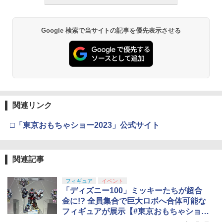
￥748
￥1,800
￥196,000
￥8,918
Google 検索で当サイトの記事を優先表示させる
タミヤ クラフトツールシリーズ No.123
BANDAI SPIRITS(バンダイ スピリッツ)
東京マルイ(TOKYO MARUI) No.21 H&K
3
3
3
先細薄刃ニッパー (ゲートカット用) プラ
TAMASHII NATIONS S.H.フィギュアー
30MS Fate/Grand Order アルトリア・
USP HG 18歳以上エアーHOPハンドガン
3
モデル用工具 74123
ツ（真骨彫製法） 仮面ライダーBLACK
キャスター 色分け済みプラモデル
RX 約150mm PVC&ABS&布製 塗装済み
￥3,409
可動フィギュア
￥2,781
￥7,800
￥11,515
クラウンモデル AK47 10歳以上 エアー
4
関連リンク
タミヤ(TAMIYA) メイクアップ材シリー
BANDAI SPIRITS(バンダイスピリッツ)
コッキングライフル ブラック
4
4
ズ No.3 タミヤセメント(角びん) 40ml 模
30MS SIS-H00 セスティエ[カラーC] 色
□「東京おもちゃショー2023」公式サイト
型用接着剤 87003
TAMASHII NATIONS S.H.フィギュアー
分け済みプラモデル
￥4,761
4
ツ 攻殻機動隊 THE GHOST IN THE SHE
LL 草薙素子 約140mm PVC&ABS製 塗
￥184
￥4,450
装済み可動フィギュア
関連記事
東京マルイ No.10 ハイキャパ5.1 10歳以
5
￥9,000
上 電動ブローバック フルオート
GSIクレオス Mr.トップコート 水性プレ
フィギュア
イベント
BANDAI SPIRITS(バンダイ スピリッツ)
5
5
ミアムトップコートスプレー つや消し 8
「ディズニー100」ミッキーたちが超合
HGAW 機動新世紀ガンダムX ガンダムエ
￥3,815
8ml ホビー用仕上材 B603
アマスター 1/144スケール 色分け済みプ
金に!? 全員集合で巨大ロボへ合体可能な
52TOYS BLINDBOX ディズニー プリン
ラモデル
5
フィギュアが展示【#東京おもちゃショ
セス On the Run シリーズ ブラインドボ
￥710
ー】