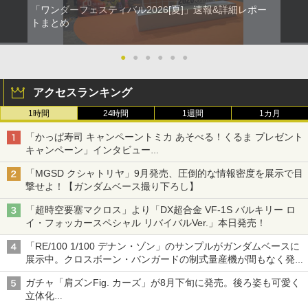
「ワンダーフェスティバル2026[夏]」速報&詳細レポー
トまとめ
●
●
●
●
●
●
アクセスランキング
1時間
24時間
1週間
1カ月
「かっぱ寿司 キャンペーントミカ あそべる！くるま プレゼント
キャンペーン」インタビュー
子どもが楽しめるかっぱ寿司ならではの体験とコラボの楽しさを
「MGSD クシャトリヤ」9月発売、圧倒的な情報密度を展示で目
追求
撃せよ！【ガンダムベース撮り下ろし】
「超時空要塞マクロス」より「DX超合金 VF-1S バルキリー ロ
イ・フォッカースペシャル リバイバルVer.」本日発売！
「RE/100 1/100 デナン・ゾン」のサンプルがガンダムベースに
展示中。クロスボーン・バンガードの制式量産機が間もなく発送
【ガンダムベース撮り下ろし】
ガチャ「肩ズンFig. カーズ」が8月下旬に発売。後ろ姿も可愛く
立体化