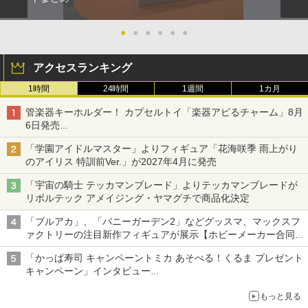
●
●
●
●
●
●
アクセスランキング
1時間
24時間
1週間
1カ月
管楽器キーホルダー！ カプセルトイ「楽器アピるチャーム」8月
6日発売
チューバ、テナサクなど5種各3色
「学園アイドルマスター」よりフィギュア「花海咲季 雨上がり
のアイリス 特訓前Ver.」が2027年4月に発売
「宇宙の騎士 テッカマンブレード」よりテッカマンブレードが
リボルテック アメイジング・ヤマグチで商品化決定
「ブルアカ」、「バニーガーデン2」などグッスマ、マックスフ
ァクトリーの注目新作フィギュアが展示【ホビーメーカー合同展
示会】
「かっぱ寿司 キャンペーントミカ あそべる！くるま プレゼント
キャンペーン」インタビュー
子どもが楽しめるかっぱ寿司ならではの体験とコラボの楽しさを
もっと見る
追求