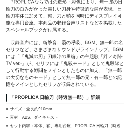
PROPLICAならではの造形・彩色により、無一郎の日
輪刀の白みがかった美しい刀身や特徴的な鍔が表現。日
輪刀本体に加えて、鞘、刀と鞘を同時にディスプレイ可
能な専用台座、本商品の収録音声リストなどを掲載した
スペシャルブックが付属する。
収録音声には、斬撃音、霞の呼吸、BGM、無一郎の名
セリフなど、さまざまなサウンドがラインナップ。BGM
には「『鬼滅の刃』刀鍛冶の里編」の主題歌「絆ノ奇跡-
TV ver.-」が、セリフには「鬼殺モード」として鬼殺隊と
して行動する戦闘をメインとしたものに加え、「無一郎
の大切なものモード」として無一郎の兄・有一郎との記
憶をメインとしたセリフが収録されている。
「PROPLICA 日輪刀（時透無一郎）」詳細
サイズ：全長約910mm
素材：ABS、ダイキャスト
セット内容：本体、鞘、専用台座、PROPLICA 日輪刀（時透