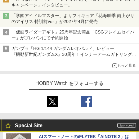
キャンペーン」インタビュー
子どもが楽しめるかっぱ寿司ならではの体験とコラボの楽しさを
「学園アイドルマスター」よりフィギュア「花海咲季 雨上がり
追求
のアイリス 特訓前Ver.」が2027年4月に発売
「仮面ライダーアギト」25周年記念商品「CSGフレイムセイバ
ー」がプレバンにて予約開始
ガンプラ「HG 1/144 ガンダムレオパルド」レビュー
『機動新世紀ガンダムX』30周年！インナーアームガトリングの
変形機構まで再現し最新フォーマットでキット化！
もっと見る
HOBBY Watch をフォローする
Special Site
AIスマートノートのiFLYTEK「AINOTE 2」は