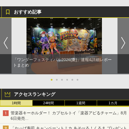
おすすめ記事
「ワンダーフェスティバル2026[夏]」速報&詳細レポー
トまとめ
●
●
●
●
●
●
アクセスランキング
1時間
24時間
1週間
1カ月
管楽器キーホルダー！ カプセルトイ「楽器アピるチャーム」8月
6日発売
チューバ、テナサクなど5種各3色
「かっぱ寿司 キャンペーントミカ あそべる！くるま プレゼント