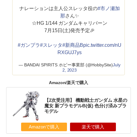
ナレーションは主人公スレッタ役の
#市ノ瀬加
那
さん✨
☆HG 1/144 ガンダムキャリバーン
7月15日(土)発売予定🎉
#ガンプラ
#スレッタ
#新商品B
pic.twitter.com/nU
RXGUJ7ys
— BANDAI SPIRITS ホビー事業部 (@HobbySite)
July
2, 2023
Amazon/楽天で購入
【2次受注用】 機動戦士ガンダム 水星の
魔女 新プラモデルB(仮) 色分け済みプラ
モデル
Amazonで購入
楽天で購入