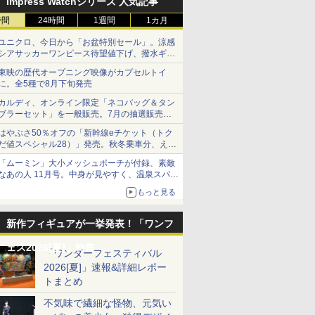
Impress Watchシリーズ 人気記事
時間
24時間
1週間
1カ月
ユニクロ、今日から「お盆特別セール」。涼感
シアサッカーワンピース待望値下げ、撥水ギア
ショーツは1990円に
東映の歴代オープニング映像がカプセルトイ
に。全5種で8月下旬発売
カルディ、オンライン限定「ネコバッグ＆タン
ブラーセット」を一般販売。7月の抽選販売の
当選無効分
はやぶさ50％オフの「新幹線eチケット（トク
だ値スペシャル28）」発売。秋冬乗車分、えき
ねっと限定
「ムーミン」大小メッシュポーチが付録、素敵
なあの人 11月号。中身が見やすく、温泉スパに
も使える
もっと見る
新作フィギュアが一挙発表！「ワンフ
ェス2026[夏]」特集
「ワンダーフェスティバル
2026[夏]」速報&詳細レポー
トまとめ
不気味で繊細な怪物、元気い