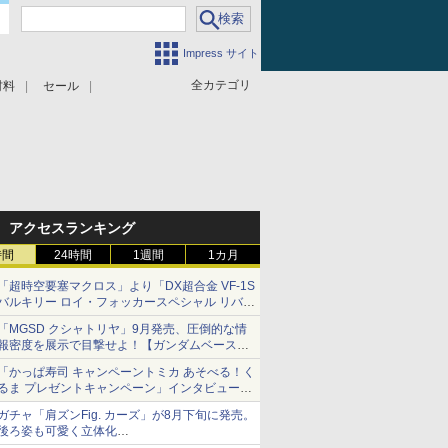
Impress サイト
全カテゴリ
材料
セール
アクセスランキング
時間
24時間
1週間
1カ月
「超時空要塞マクロス」より「DX超合金 VF-1S
バルキリー ロイ・フォッカースペシャル リバイ
バルVer.」本日発売！
「MGSD クシャトリヤ」9月発売、圧倒的な情
報密度を展示で目撃せよ！【ガンダムベース撮
り下ろし】
「かっぱ寿司 キャンペーントミカ あそべる！く
るま プレゼントキャンペーン」インタビュー
子どもが楽しめるかっぱ寿司ならではの体験と
ガチャ「肩ズンFig. カーズ」が8月下旬に発売。
コラボの楽しさを追求
後ろ姿も可愛く立体化
ライトニング・マックィーンやメーターなど4