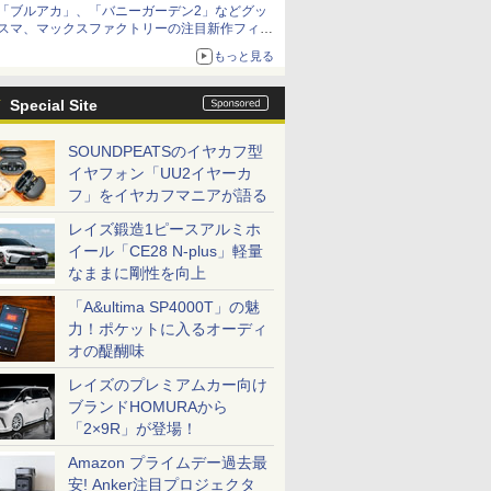
「ブルアカ」、「バニーガーデン2」などグッ
種がラインナップ
スマ、マックスファクトリーの注目新作フィギ
ュアが展示【ホビーメーカー合同展示会】
もっと見る
Special Site
SOUNDPEATSのイヤカフ型
イヤフォン「UU2イヤーカ
フ」をイヤカフマニアが語る
レイズ鍛造1ピースアルミホ
イール「CE28 N-plus」軽量
なままに剛性を向上
「A&ultima SP4000T」の魅
力！ポケットに入るオーディ
オの醍醐味
レイズのプレミアムカー向け
ブランドHOMURAから
「2×9R」が登場！
Amazon プライムデー過去最
安! Anker注目プロジェクタ