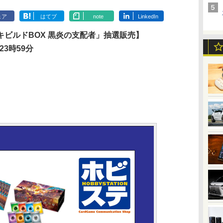
ェア
はてブ
note
LinkedIn
ビルドBOX 黒炎の支配者」抽選販売】
23時59分