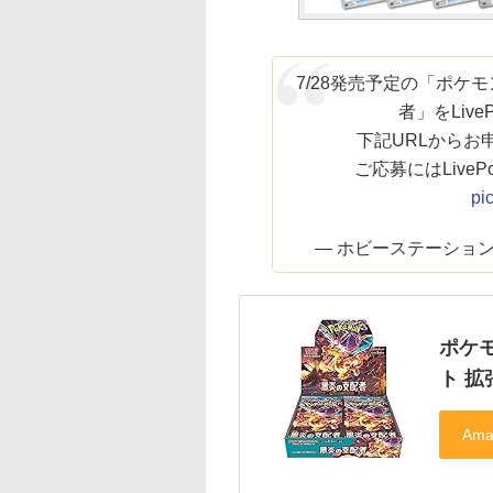
7/28発売予定の「ポケ
者」をLiv
下記URLからお
ご応募にはLive
pi
— ホビーステーション＠イ
ポケ
ト 拡