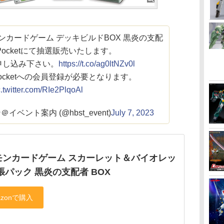
モンカードゲーム デッキビルドBOX 黒炎の支配
ePocketにて抽選販売いたします。
申し込み下さい。
https://t.co/ag0ltNZv0l
Pocketへの会員登録が必要となります。
c.twitter.com/RIe2PlqoAl
ベント案内 (@hbst_event)
July 7, 2023
モンカードゲーム スカーレット＆バイオレッ
張パック 黒炎の支配者 BOX