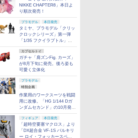
NIKKE CHAPTER8」本日よ
り順次発売！
プラモデル
本日発売
タミヤ、プラモデル「クリッ
クロックシリーズ」第一弾
「1/35 フクイラプトル」本
日発売！
カプセルトイ
ガチャ「肩ズンFig. カーズ」
が8月下旬に発売。後ろ姿も
可愛く立体化
プラモデル
特別企画
作業用のワークスーツを戦闘
用に改修。「HG 1/144 Dガ
ンダムセカンド」の10月発送
分が予約受付中【ガンダムベ
フィギュア
本日発売
ース撮り下ろし】
「超時空要塞マクロス」より
「DX超合金 VF-1S バルキリ
ー ロイ・フォッカースペシ