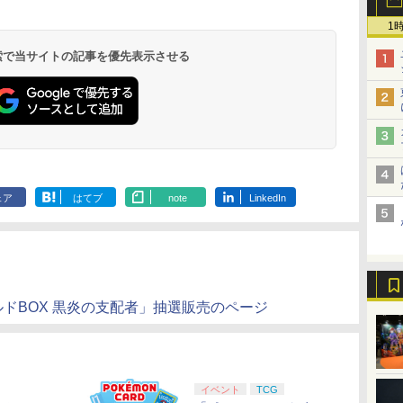
1
 検索で当サイトの記事を優先表示させる
ェア
はてブ
note
LinkedIn
ドBOX 黒炎の支配者」抽選販売のページ
イベント
TCG