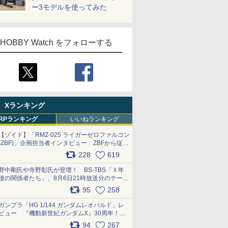
ー3モデルを使ってみた
HOBBY Watch をフォローする
Xランキング
RPランキング
いいねランキング
【ゾイド】「RMZ-025 ライガーゼロファルコン
(ZBF)」企画担当者インタビュー ZBFから従来
デザインまで再現可能なボリューム満点のキッ
228
619
ト pic.x.com/6zOqQAQKkX
野中剛氏や寺野彰氏が登壇！ BS-TBS「Ｘ年
後の関係者たち」、8月6日21時放送分のテーマ
は「超合金」！ pic.x.com/uWyt1uyuFm
95
258
ガンプラ「HG 1/144 ガンダムレオパルド」レ
ビュー 『機動新世紀ガンダムX』30周年！イ
ンナーアームガトリングの変形機構まで再現し
94
267