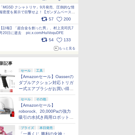
最新フォーマットでキット化！
pic.x.com/nszPIDTpbg
「MGSD クシャトリヤ」9月発売、圧倒的な情
報密度を展示で目撃せよ！【ガンダムベース撮
り下ろし】 pic.x.com/3rPjsfk7qZ
57
200
【訃報】「超合金を創った男」、村上克司氏7
月20日に逝去 pic.x.com/HuiVoquDFE
54
133
もっと見る
新記事
セール
工具
【Amazonセール】Oasserの
ダブルアクション対応トリガ
ー式エアブラシがお買い得価
格で登場！
セール
その他
【Amazonセール】
roborock、20,000Paの強力
吸引の水拭き両用ロボット掃
除機「Qrevo Curv 2 Flow」
プライズ
本日発売
がお買い得！
「一番くじ 勝利の女神：