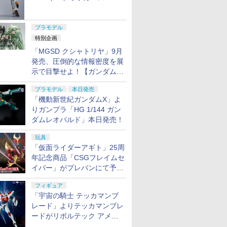
ャル リバイバルVer.」本日発
売！
プラモデル
特別企画
「MGSD クシャトリヤ」9月
発売、圧倒的な情報密度を展
示で目撃せよ！【ガンダムベ
ース撮り下ろし】
プラモデル
本日発売
「機動新世紀ガンダムX」よ
りガンプラ「HG 1/144 ガン
ダムレオパルド」本日発売！
玩具
「仮面ライダーアギト」25周
年記念商品「CSGフレイムセ
イバー」がプレバンにて予約
開始
フィギュア
「宇宙の騎士 テッカマンブ
レード」よりテッカマンブレ
ードがリボルテック アメイ
ジング・ヤマグチで商品化決