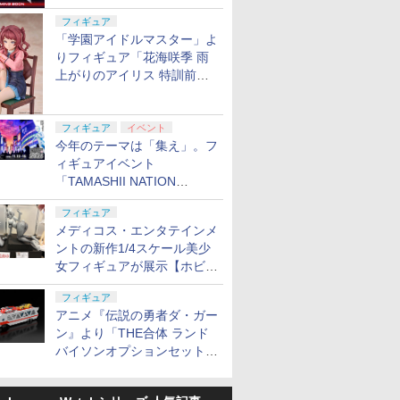
定
フィギュア
「学園アイドルマスター」よ
りフィギュア「花海咲季 雨
上がりのアイリス 特訓前
Ver.」が2027年4月に発売
フィギュア
イベント
今年のテーマは「集え」。フ
ィギュアイベント
「TAMASHII NATION
2026」が11月13日より開催
フィギュア
決定
メディコス・エンタテインメ
ントの新作1/4スケール美少
女フィギュアが展示【ホビー
メーカー合同展示会】
フィギュア
アニメ『伝説の勇者ダ・ガー
ン』より「THE合体 ランド
バイソンオプションセット」
が2027年5月に発売