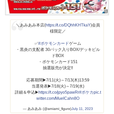
＼あみあみ本店(
https://t.co/DQhhKHTkaY
)会員
様限定／
✅
#ポケモンカード
ゲーム
・黒炎の支配者 30パック入りBOX/デッキビル
ドBOX
・ポケモンカード151
抽選販売が決定‼
応募期間▶️7/11(火)～7/13(木)13:59
当選発表▶️7/18(火)～7/19(水)
詳細＆申込▶️
https://t.co/jpyo5pawRr
#ポケカ
pic.t
witter.com/MueICahn8O
— あみあみ (@amiami_figure)
July 11, 2023