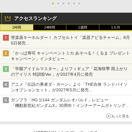
●
●
●
●
●
●
アクセスランキング
1時間
24時間
1週間
1カ月
管楽器キーホルダー！ カプセルトイ「楽器アピるチャーム」8月
6日発売
チューバ、テナサクなど5種各3色
「かっぱ寿司 キャンペーントミカ あそべる！くるま プレゼント
キャンペーン」インタビュー
子どもが楽しめるかっぱ寿司ならではの体験とコラボの楽しさを
「学園アイドルマスター」よりフィギュア「花海咲季 雨上がり
追求
のアイリス 特訓前Ver.」が2027年4月に発売
アニメ『伝説の勇者ダ・ガーン』より「THE合体 ランドバイソ
ンオプションセット」が2027年5月に発売
「THE合体ランドバイソン」と連動するオプションパーツセット
ガンプラ「HG 1/144 ガンダムレオパルド」レビュー
『機動新世紀ガンダムX』30周年！インナーアームガトリングの
変形機構まで再現し最新フォーマットでキット化！
もっと見る