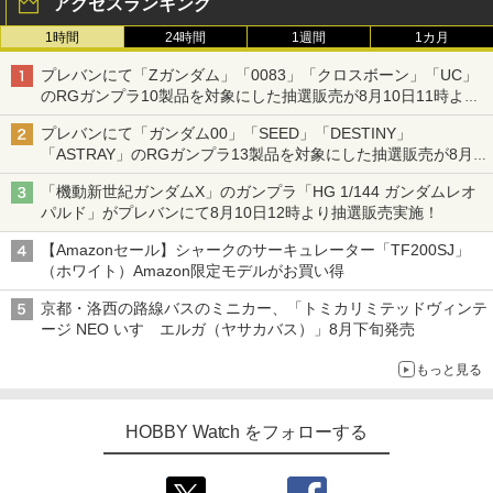
アクセスランキング
1時間
24時間
1週間
1カ月
プレバンにて「Zガンダム」「0083」「クロスボーン」「UC」
のRGガンプラ10製品を対象にした抽選販売が8月10日11時より
実施！
プレバンにて「ガンダム00」「SEED」「DESTINY」
「ASTRAY」のRGガンプラ13製品を対象にした抽選販売が8月
17日11時より実施！
「機動新世紀ガンダムX」のガンプラ「HG 1/144 ガンダムレオ
パルド」がプレバンにて8月10日12時より抽選販売実施！
【Amazonセール】シャークのサーキュレーター「TF200SJ」
（ホワイト）Amazon限定モデルがお買い得
京都・洛西の路線バスのミニカー、「トミカリミテッドヴィンテ
ージ NEO いすゞエルガ（ヤサカバス）」8月下旬発売
もっと見る
HOBBY Watch をフォローする