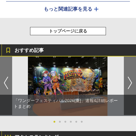
もっと関連記事を見る
トップページに戻る
おすすめ記事
「ワンダーフェスティバル2026[夏]」速報&詳細レポー
トまとめ
●
●
●
●
●
●