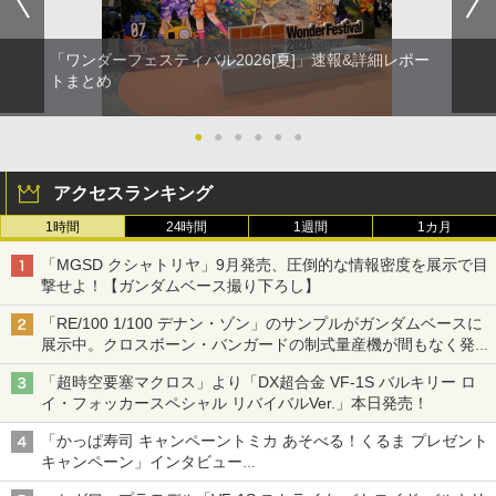
「ワンダーフェスティバル2026[夏]」速報&詳細レポー
トまとめ
●
●
●
●
●
●
アクセスランキング
1時間
24時間
1週間
1カ月
「MGSD クシャトリヤ」9月発売、圧倒的な情報密度を展示で目
撃せよ！【ガンダムベース撮り下ろし】
「RE/100 1/100 デナン・ゾン」のサンプルがガンダムベースに
展示中。クロスボーン・バンガードの制式量産機が間もなく発送
【ガンダムベース撮り下ろし】
「超時空要塞マクロス」より「DX超合金 VF-1S バルキリー ロ
イ・フォッカースペシャル リバイバルVer.」本日発売！
「かっぱ寿司 キャンペーントミカ あそべる！くるま プレゼント
キャンペーン」インタビュー
子どもが楽しめるかっぱ寿司ならではの体験とコラボの楽しさを