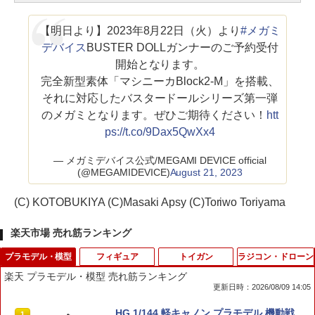
【明日より】2023年8月22日（火）より
#メガミ
デバイス
BUSTER DOLLガンナーのご予約受付
開始となります。
完全新型素体「マシニーカBlock2-M」を搭載、
それに対応したバスタードールシリーズ第一弾
のメガミとなります。ぜひご期待ください！
htt
ps://t.co/9Dax5QwXx4
— メガミデバイス公式/MEGAMI DEVICE official
(@MEGAMIDEVICE)
August 21, 2023
(C) KOTOBUKIYA (C)Masaki Apsy (C)Toriwo Toriyama
楽天市場 売れ筋ランキング
プラモデル・模型
フィギュア
トイガン
ラジコン・ドローン
楽天 プラモデル・模型 売れ筋ランキング
更新日時：2026/08/09 14:05
HG 1/144 軽キャノン プラモデル 機動戦
1