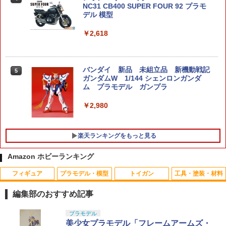
NC31 CB400 SUPER FOUR 92 プラモ
デル 模型
￥2,618
バンダイ 新品 未組立品 新機動戦記
5
ガンダムW 1/144 シェンロンガンダ
ム プラモデル ガンプラ
￥2,980
楽天ランキングをもっと見る
Amazon ホビーランキング
フィギュア
プラモデル・模型
トイガン
工具・塗装・材料
ねんどろいど 『その着せ替え人形（ビス
ミニポーチ［戦人 senjin 迷彩 camo カ
タカラトミー ドリームトミカ SP トイ・
1
1
1
ク・ドール）は恋をする』 黒江雫 ノン
モ カモフラージュ サバゲー アウトドア
ストーリー 30周年 バズ・ライトイヤー
編集部のおすすめ記事
スケール 【2172】 (塗装済み可動フィギ
バッグ バック 小物入れ ポーチ MOLLE
NINJA ver．
ュア)
システム モールシステム コーデュラ CO
TAMASHII NATIONS S.H.フィギュアー
BANDAI SPIRITS(バンダイ スピリッツ)
東京マルイ(TOKYO MARUI) No.25 コル
LOCTITE(ロックタイト) シールはがし
プラモデル
RDURA」
1
1
1
1
￥640
ツ（真骨彫製法） 仮面ライダーBLACK
HG 機動新世紀ガンダムX ガンダムレオ
ト ガバメント HG 18歳以上エアーHOP
プレミアム 220ml
美少女プラモデル「フレームアームズ・
￥6,584