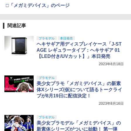
セス On the Run シリーズ ブラインドボ
ちゃん 組み立て式プラモデル ノンスケ
プ BUIS リアサイト/アイアンサイト サ
￥2,666
□「メガミデバイス」のページ
ックス フィギュア ガチャガチャ コレク
ール 全高約160mm
バゲー
￥8,380
ション 塗装済み コレクター・誕生日・
自動回避機能 USB充電式 360°回転 おも
5
新年のギフトに最適 (一個入り)
￥10,081
￥1,933
ちゃ プレゼント 子供の日 【テレビで話
題】フライングボール 回転式 遊び ギフ
東京マルイ No.10 ハイキャパ5.1 10歳以
5
関連記事
￥1,650
シリコンモールド クロムハート 4種 6.7×
ト おもちゃ ミニドローン 大人向け 飛ぶ
5
POP UP PARADE 『空の軌跡 the 2nd』
上 電動ブローバック フルオート
5
3.6cm 柄型枠 爪飾り作成 多寸法設計 立
ボール 飛行ボール UFO LEDライト付き
レン L size (塗装済み完成品フィギュア)
体彫刻 耐久 繰返し ハンドメイドネイル
軽量 クリスマス 贈り物 子供 リモコン付
プラモデル
本日発売
HG 機動戦士ガンダム00 グラハム専用ユ
COWCOW TECHNOLOGY 強化ピスト
￥3,815
5
5
(Bタイプ)
き 誕生日 ロータリー 浮遊
ヘキサギア用ディスプレイケース「J-ST
ニオンフラッグカスタム 1/144スケール
ンヘッド KSC/KWA Gシリーズ◆ピスト
￥8,613
【POP MART 公式ストア】THE MONS
色分け済みプラモデル
ンカップ Oリング 補修や強化に！ G17
AGE レギュラータイプ：ヘキサギア 01
5
￥499
TERS Big into Energy シリーズ ぬいぐ
￥2,530
G19 G23F G26 グロック GLOCK
【LED付き/UVカット】」本日発売
るみペンダント 【1ピース】 エナジーラ
￥1,800
ブブ labubu ラブブ らぶぶ ポップマー
2023年8月18日
￥980
ト ブラインドボックス フィギュア おも
ちゃ ガチャガチャ プラモデル ギフト 推
プラモデル
し活 ポプマ 正規品
美少女プラモ「メガミデバイス」の新素
体Xシリーズ(仮)について語るトークライ
￥2,750
ブが8月19日に配信決定！
2023年8月16日
プラモデル
美少女プラモデル「メガミデバイス」の
新素体シリーズがついに始動！ 第一弾