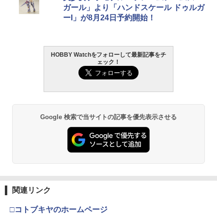
RX 約150mm PVC&ABS&布製 塗装済み
パルド 1/144スケール 色分け済みプラモ
ハンドガン
ガール」より「ハンドスケール ドゥルガ
￥1,320
可動フィギュア
デル
￥962
ーI」が8月24日予約開始！
￥3,384
タカラトミー TOMICA TUNES SINGLE
2
￥12,480
￥3,480
【中古】開封)Mellojoy ミニ桜うさぎ[7
PACKS TOMICA＆TOM ／トミカとトム
2
9]
【エントリー最大10倍＆3％クーポン】
2
【メール便送料無料】HITCALL 超精密
￥924
HOBBY Watchをフォローして最新記事をチ
GSIクレオス Mr.トップコート 水性プレ
東京マルイ (TOKYO MARUI) ガスブロー
2
研磨 トレーサー ABS BB弾 0.2g 2000発
2
￥7,050
ェック！
ミアムトップコートスプレー 光沢 88ml
タカラトミー(TAKARA TOMY) T-SPAR
BANDAI SPIRITS(バンダイ スピリッツ)
バックマシンガン No.14 20式 5.56mm
ヒットコール 蓄光【あす楽】
2
2
ホビー用仕上材 B601
K トランスフォーマー ニューレジェンズ
機動警察パトレイバー EZY RG 1/48 AV-
小銃 18歳以上 ガスブローバック
NL-07 サウンドウェーブ 可動フィギュア
98Plus (イングラム・プラス) 色分け済
￥1,470
みプラモデル
￥748
￥220,000
【全品5%ポイント】マジックフライング
3
￥4,440
ハズブロ スター・ウォーズ ブラックシ
ボール フライングボール 本物 空飛ぶボ
3
￥6,600
リーズ ゲームストップ限定 6インチ アク
ール LEDライト付き ジャイロボール 浮
Google 検索で当サイトの記事を優先表示させる
ションフィギュア 『リパブリック・コマ
くボール ドローン 使いやすい
ZC LEOPARD AEG ナイロンファイバー
3
タミヤ クラフトツールシリーズ No.123
ンド』 RC-1262 (スコーチ) STAR WAR
東京マルイ(TOKYO MARUI) No.21 H&K
3
強化ピストン CNCフルティース 14T +
3
先細薄刃ニッパー (ゲートカット用) プラ
S THE BLACK SERIES GAMING GREA
TAMASHII NATIONS S.H.フィギュアー
USP HG 18歳以上エアーHOPハンドガン
ナイロンファイバーピストンヘッド◆電
￥1,580
3
モデル用工具 74123
TS REPUBLIC COMMANDO SCORCH
ツ ONE PIECE シャンクス -マリンフォ
BANDAI SPIRITS(バンダイ スピリッツ)
動ガンメカボックス対応
3
ード頂上決戦- 約165mm PVC&ABS&布
30MS SIS-J00 メルンジャ[カラーA] 色
￥3,409
製 塗装済み可動フィギュア
分け済みプラモデル
￥2,674
￥7,980
￥1,880
BETAFPV マイクロナノモジュールアダ
4
￥8,918
￥4,000
プター【ELRS NanoTXモジュール用】
東京マルイ(TOKYO MARUI) No.16 H&K
4
関連リンク
マジ・スク+保護キャップセット
送料無料◆るかっぷ 超かぐや姫！ 2種セ
USP 10歳以上エアーHOPハンドガン 手
4
＼エントリーでポイント10倍／【8月4日
￥2,090
4
4
ット (酒寄彩葉/かぐや) メガハウス フィ
動
20時〜8月11日1時59分まで】CYMA OZ
□コトブキヤのホームページ
ギュア 【3月予約】
52TOYS BLINDBOX ディズニー プリン
マックスファクトリー PLAMATEA MX
￥2,600
ARK ARMAMENT タイプ フリップアッ
4
4