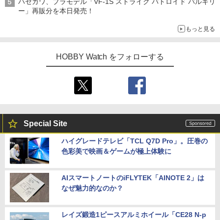
ハセガワ、プラモデル「VF-1S ストライク バトロイド バルキリ
追求
ー」再販分を本日発売！
もっと見る
HOBBY Watch をフォローする
Special Site
ハイグレードテレビ「TCL Q7D Pro」。圧巻の
色彩美で映画＆ゲームが極上体験に
AIスマートノートのiFLYTEK「AINOTE 2」は
なぜ魅力的なのか？
レイズ鍛造1ピースアルミホイール「CE28 N-p