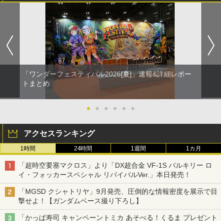
「ワンダーフェスティバル2026[夏]」速報&詳細レポー
トまとめ
●
●
●
●
●
●
アクセスランキング
1時間
24時間
1週間
1カ月
「超時空要塞マクロス」より「DX超合金 VF-1S バルキリー ロ
イ・フォッカースペシャル リバイバルVer.」本日発売！
「MGSD クシャトリヤ」9月発売、圧倒的な情報密度を展示で目
撃せよ！【ガンダムベース撮り下ろし】
「かっぱ寿司 キャンペーントミカ あそべる！くるま プレゼント