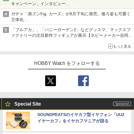
キャンペーン」インタビュー
子どもが楽しめるかっぱ寿司ならではの体験とコラボの楽しさを
ガチャ「肩ズンFig. カーズ」が8月下旬に発売。後ろ姿も可愛く
追求
立体化
ライトニング・マックィーンやメーターなど4種がラインナップ
「ブルアカ」、「バニーガーデン2」などグッスマ、マックスフ
ァクトリーの注目新作フィギュアが展示【ホビーメーカー合同展
示会】
もっと見る
HOBBY Watch をフォローする
Special Site
SOUNDPEATSのイヤカフ型イヤフォン「UU2
イヤーカフ」をイヤカフマニアが語る