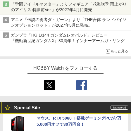
「学園アイドルマスター」よりフィギュア「花海咲季 雨上がり
追求
のアイリス 特訓前Ver.」が2027年4月に発売
アニメ『伝説の勇者ダ・ガーン』より「THE合体 ランドバイソ
ンオプションセット」が2027年5月に発売
「THE合体ランドバイソン」と連動するオプションパーツセット
ガンプラ「HG 1/144 ガンダムレオパルド」レビュー
『機動新世紀ガンダムX』30周年！インナーアームガトリングの
変形機構まで再現し最新フォーマットでキット化！
もっと見る
HOBBY Watch をフォローする
Special Site
マウス、RTX 5060 Ti搭載ゲーミングPCが7万
5,000円オフで30万円台！