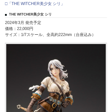
□「THE WITCHER美少女 シリ」
THE WITCHER美少女 シリ
2024年3月 発売予定
価格：22,000円
サイズ：1/7スケール、全高約222mm（台座込み）