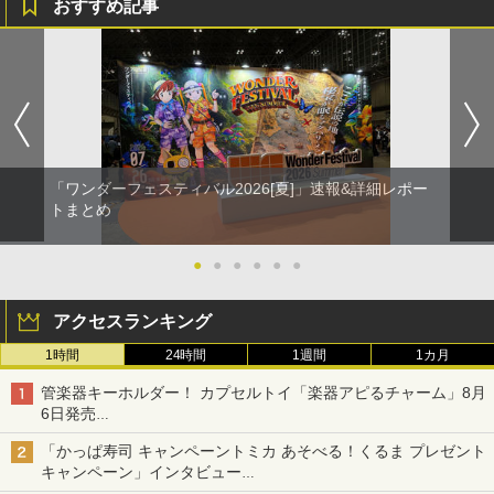
おすすめ記事
「ワンダーフェスティバル2026[夏]」速報&詳細レポー
トまとめ
●
●
●
●
●
●
アクセスランキング
1時間
24時間
1週間
1カ月
管楽器キーホルダー！ カプセルトイ「楽器アピるチャーム」8月
6日発売
チューバ、テナサクなど5種各3色
「かっぱ寿司 キャンペーントミカ あそべる！くるま プレゼント
キャンペーン」インタビュー
子どもが楽しめるかっぱ寿司ならではの体験とコラボの楽しさを