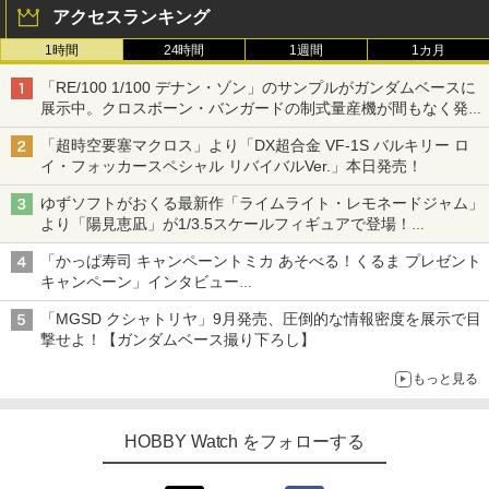
アクセスランキング
1時間
24時間
1週間
1カ月
「RE/100 1/100 デナン・ゾン」のサンプルがガンダムベースに
展示中。クロスボーン・バンガードの制式量産機が間もなく発送
【ガンダムベース撮り下ろし】
「超時空要塞マクロス」より「DX超合金 VF-1S バルキリー ロ
イ・フォッカースペシャル リバイバルVer.」本日発売！
ゆずソフトがおくる最新作「ライムライト・レモネードジャム」
より「陽見恵凪」が1/3.5スケールフィギュアで登場！
メガネ姿も表現できるオプションパーツが付属
「かっぱ寿司 キャンペーントミカ あそべる！くるま プレゼント
キャンペーン」インタビュー
子どもが楽しめるかっぱ寿司ならではの体験とコラボの楽しさを
「MGSD クシャトリヤ」9月発売、圧倒的な情報密度を展示で目
追求
撃せよ！【ガンダムベース撮り下ろし】
もっと見る
HOBBY Watch をフォローする