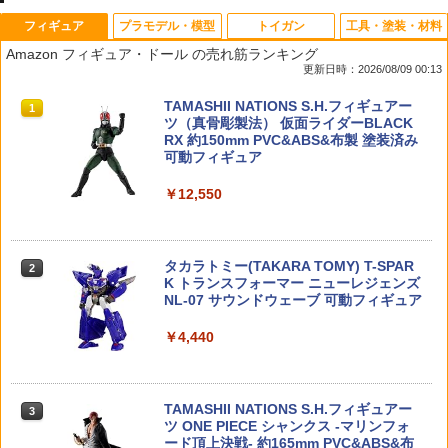
フィギュア
プラモデル・模型
トイガン
工具・塗装・材料
バンダイ ビルダーズパーツHD 26 MSパ
るかっぷ 進撃の巨人 調査兵団マント[メ
C−Tec デトネーター タナカ M9 M92F
タカラトミー アニアのたまご 昆虫コレ
1
1
1
1
Amazon フィギュア・ドール の売れ筋ランキング
イプ01
ガハウス]《08月予約》
（ダミーカート専用） メール便 対応商
クション ／3歳〜 幼児用おもちゃ
更新日時：2026/08/09 00:13
品 ポスト投函 ネコポス ゆうパケット
￥770
￥1,490
￥440
TAMASHII NATIONS S.H.フィギュアー
1
￥1,025
ツ（真骨彫製法） 仮面ライダーBLACK
RX 約150mm PVC&ABS&布製 塗装済み
可動フィギュア
ブースター ポケモンプラモコレクション
【送料無料!】 トイ・ストーリー おしゃ
53974 【TAMIYA/タミヤ】 RCオプショ
T8 SP SYSTEM CGS ナイロンフラット
2
2
2
2
￥12,550
クイック!! No.25 プラモデル
べりフレンズ バズ・ライトイヤー
ンパーツ OP974 TRF501X セッティング
ダストカバー Type G CGS / 東京マルイ
スプリング (フロント)
M4 MWS GBB用
￥858
￥3,260
￥693
￥1,742
タカラトミー(TAKARA TOMY) T-SPAR
2
K トランスフォーマー ニューレジェンズ
NL-07 サウンドウェーブ 可動フィギュア
ポケモンプラモコレクション クイック!!
【中古】【未開封】宇崎月 「宇崎ちゃん
53975 【TAMIYA/タミヤ】 RCオプショ
3
3
COWCOW Technology アルミカスタム
3
3
￥4,440
02 ミュウ (プラモデル)
は遊びたい!Ω」 BiCute Bunnies Figur
ンパーツ OP.975 TRF501X セッティン
フラットトリガー T2 Black (東京マルイ
e-ホワイトパールver.- ラウンドワン限定
グスプリングセット（リヤ）
HI-CAPA/1911シリーズ対応)
＜フィギュア＞（代引き不可）6520
￥858
￥770
￥1,840
TAMASHII NATIONS S.H.フィギュアー
￥3,500
3
ツ ONE PIECE シャンクス -マリンフォ
ード頂上決戦- 約165mm PVC&ABS&布