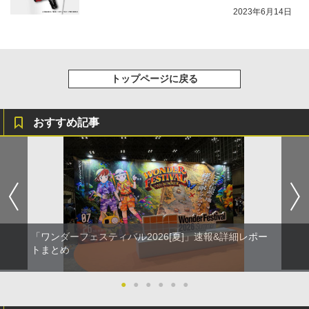
2023年6月14日
トップページに戻る
おすすめ記事
「ワンダーフェスティバル2026[夏]」速報&詳細レポー
トまとめ
●
●
●
●
●
●