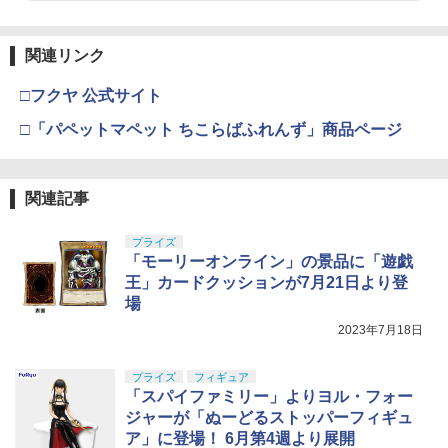
￥3,600
東京マルイ(TOKYO MARUI) No.16 H&K
4
関連リンク
GSIクレオス Mr.トップコート 水性プレ
USP 10歳以上エアーHOPハンドガン 手
4
ミアムトップコートスプレー つや消し 8
動
□フクヤ 公式サイト
8ml ホビー用仕上材 B603
HG 機動戦士ガンダム00 グラハム専用ユ
4
ニオンフラッグカスタム 1/144スケール
￥2,666
□「パペットマペット ちこらばふれんず」商品ページ
色分け済みプラモデル
￥710
￥1,800
東京マルイ No.10 ハイキャパ5.1 10歳以
5
関連記事
タミヤ(TAMIYA) メイクアップ材シリー
上 電動ブローバック フルオート
5
ズ No.3 タミヤセメント(角びん) 40ml 模
型用接着剤 87003
プライズ
BANDAI SPIRITS(バンダイスピリッツ)
￥3,815
5
「モーリーオンライン」の景品に「遊戯
30MS SIS-H00 セスティエ[カラーC] 色
分け済みプラモデル
￥184
王」カードクッションが7月21日より登
場
￥4,450
2023年7月18日
プライズ
フィギュア
「スパイファミリー」よりヨル・フォー
ジャーが「ぬーどるストッパーフィギュ
ア」に登場！ 6月第4週より展開