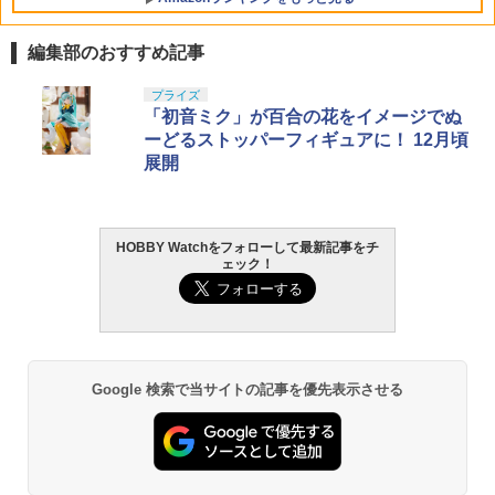
編集部のおすすめ記事
BANDAI SPIRITS(バンダイ スピリッツ)
東京マルイ(TOKYO MARUI) No.25 コル
GSIクレオス Mr.トップコート 水性プレ
プライズ
1
1
1
30MS SIS-J00 メルンジャ[カラーA] 色
ト ガバメント HG 18歳以上エアーHOP
ミアムトップコートスプレー 光沢 88ml
「初音ミク」が百合の花をイメージでぬ
分け済みプラモデル
ハンドガン
ホビー用仕上材 B601
ーどるストッパーフィギュアに！ 12月頃
展開
￥4,200
￥3,384
￥748
HOBBY Watchをフォローして最新記事をチ
BANDAI SPIRITS(バンダイ スピリッツ)
東京マルイ (TOKYO MARUI) ガスブロー
LOCTITE(ロックタイト) シールはがし
2
2
2
ェック！
機動警察パトレイバー EZY RG 1/48 AV-
バックマシンガン No.14 20式 5.56mm
プレミアム 220ml
98Plus (イングラム・プラス) 色分け済
小銃 18歳以上 ガスブローバック
みプラモデル
￥962
￥240,000
￥6,600
Google 検索で当サイトの記事を優先表示させる
タミヤ クラフトツールシリーズ No.123
東京マルイ(TOKYO MARUI) No.21 H&K
3
3
先細薄刃ニッパー (ゲートカット用) プラ
BANDAI SPIRITS(バンダイ スピリッツ)
USP HG 18歳以上エアーHOPハンドガン
3
モデル用工具 74123
HGAW 機動新世紀ガンダムX ガンダムエ
アマスター 1/144スケール 色分け済みプ
￥3,409
ラモデル
￥2,674