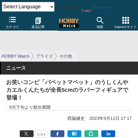
Powered by
Translate
カテゴリ
過去記事
検索
Impressサイト
HOBBY Watch
プライズ
その他
ニュース
お笑いコンビ「パペットマペット」のうしくんや
カエルくんたちが全長5cmのラバーフィギュアで
登場！
9月下旬より順次展開
西脇健史
2023年9月11日 17:17
リスト