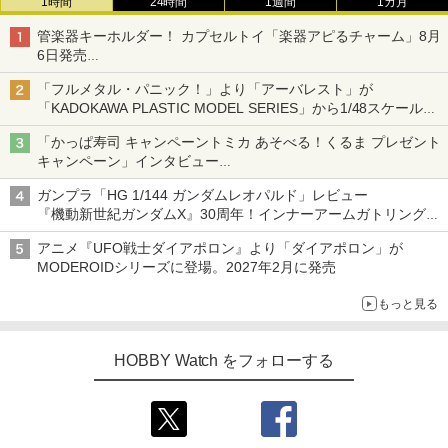
1時間
24時間
1週間
1カ月
管楽器キーホルダー！ カプセルトイ「楽器アピるチャーム」8月
6日発売
チューバ、テナサクなど5種各3色
「フルメタル・パニック！」より「アーバレスト」が
「KADOKAWA PLASTIC MODEL SERIES」から1/48スケールで
登場！
「かっぱ寿司 キャンペーントミカ あそべる！くるま プレゼント
キャンペーン」インタビュー
子どもが楽しめるかっぱ寿司ならではの体験とコラボの楽しさを
ガンプラ「HG 1/144 ガンダムレオパルド」レビュー
追求
『機動新世紀ガンダムX』30周年！インナーアームガトリングの
変形機構まで再現し最新フォーマットでキット化！
アニメ『UFO戦士ダイアポロン』より「ダイアポロン」が
MODEROIDシリーズに登場。2027年2月に発売
もっと見る
HOBBY Watch をフォローする