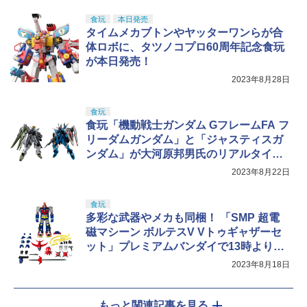
食玩
本日発売
タイムメカブトンやヤッターワンらが合
体ロボに、タツノコプロ60周年記念食玩
が本日発売！
2023年8月28日
食玩
食玩「機動戦士ガンダム GフレームFA フ
リーダムガンダム」と「ジャスティスガ
ンダム」が大河原邦男氏のリアルタイプ
カラーで登場！
2023年8月22日
食玩
多彩な武器やメカも同梱！ 「SMP 超電
磁マシーン ボルテスV Vトゥギャザーセ
ット」プレミアムバンダイで13時より予
約受付開始
2023年8月18日
もっと関連記事を見る