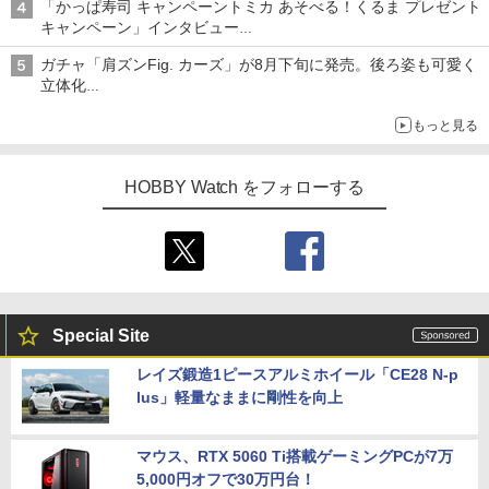
「かっぱ寿司 キャンペーントミカ あそべる！くるま プレゼント
キャンペーン」インタビュー
子どもが楽しめるかっぱ寿司ならではの体験とコラボの楽しさを
ガチャ「肩ズンFig. カーズ」が8月下旬に発売。後ろ姿も可愛く
追求
立体化
ライトニング・マックィーンやメーターなど4種がラインナップ
もっと見る
HOBBY Watch をフォローする
Special Site
レイズ鍛造1ピースアルミホイール「CE28 N-p
lus」軽量なままに剛性を向上
マウス、RTX 5060 Ti搭載ゲーミングPCが7万
5,000円オフで30万円台！