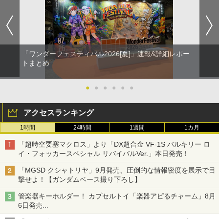
「ワンダーフェスティバル2026[夏]」速報&詳細レポー
トまとめ
●
●
●
●
●
●
アクセスランキング
1時間
24時間
1週間
1カ月
「超時空要塞マクロス」より「DX超合金 VF-1S バルキリー ロ
イ・フォッカースペシャル リバイバルVer.」本日発売！
「MGSD クシャトリヤ」9月発売、圧倒的な情報密度を展示で目
撃せよ！【ガンダムベース撮り下ろし】
管楽器キーホルダー！ カプセルトイ「楽器アピるチャーム」8月
6日発売
チューバ、テナサクなど5種各3色