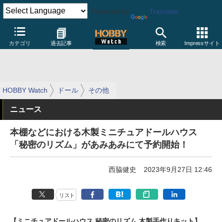
Powered by
Translate
カテゴリ
過去記事
検索
Impressサイト
HOBBY Watch
ドール
その他
ニュース
本棚などにおける木製ミニチュアドールハウス
「秘密のリズム」があみあみにて予約開始！
西脇健史
2023年9月27日 12:46
リスト
【ミニチュアドールハウス 秘密のリズム 木製手作りキット】