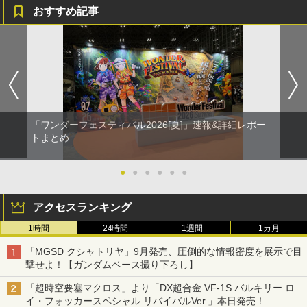
おすすめ記事
「ワンダーフェスティバル2026[夏]」速報&詳細レポー
トまとめ
●
●
●
●
●
●
アクセスランキング
1時間
24時間
1週間
1カ月
「MGSD クシャトリヤ」9月発売、圧倒的な情報密度を展示で目
撃せよ！【ガンダムベース撮り下ろし】
「超時空要塞マクロス」より「DX超合金 VF-1S バルキリー ロ
イ・フォッカースペシャル リバイバルVer.」本日発売！