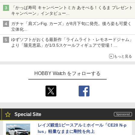
「かっぱ寿司 キャンペーントミカ あそべる！くるま プレゼント
キャンペーン」インタビュー
子どもが楽しめるかっぱ寿司ならではの体験とコラボの楽しさを
ガチャ「肩ズンFig. カーズ」が8月下旬に発売。後ろ姿も可愛く
追求
立体化
ライトニング・マックィーンやメーターなど4種がラインナップ
ゆずソフトがおくる最新作「ライムライト・レモネードジャム」
より「陽見恵凪」が1/3.5スケールフィギュアで登場！
メガネ姿も表現できるオプションパーツが付属
もっと見る
HOBBY Watch をフォローする
Special Site
レイズ鍛造1ピースアルミホイール「CE28 N-p
lus」軽量なままに剛性を向上