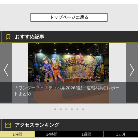
トップページに戻る
おすすめ記事
「ワンダーフェスティバル2026[夏]」速報&詳細レポー
トまとめ
●
●
●
●
●
●
アクセスランキング
1時間
24時間
1週間
1カ月