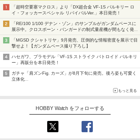
「超時空要塞マクロス」より「DX超合金 VF-1S バルキリー ロ
イ・フォッカースペシャル リバイバルVer.」本日発売！
「RE/100 1/100 デナン・ゾン」のサンプルがガンダムベースに
展示中。クロスボーン・バンガードの制式量産機が間もなく発送
【ガンダムベース撮り下ろし】
「MGSD クシャトリヤ」9月発売、圧倒的な情報密度を展示で目
撃せよ！【ガンダムベース撮り下ろし】
ハセガワ、プラモデル「VF-1S ストライク バトロイド バルキリ
ー」再販分を本日発売！
ガチャ「肩ズンFig. カーズ」が8月下旬に発売。後ろ姿も可愛く
立体化
ライトニング・マックィーンやメーターなど4種がラインナップ
もっと見る
HOBBY Watch をフォローする