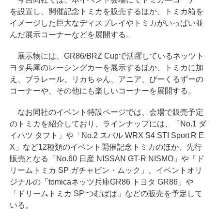
を設置し、開催記念トミカを販売するほか、トミカ箱を
イメージした巨大なディスプレイやトミカがいっぱい並
んだ展示コーナーなどを展開する。
展示物には、GR86/BRZ Cupで活躍しているネッツト
ヨタ兵庫のレーシングカーを展示するほか、トミカに加
え、プラレール、リカちゃん、アニア、びーくるずーの
コーナーや、その他にも楽しいコーナーを展開する。
なお同社のイベント特設ページでは、会場で販売予定
のトミカを紹介しており、ラインナップには、「No.1 ダ
イハツ タフト」や「No.2 スバル WRX S4 STI Sport R E
X」など12種類のイベント開催記念トミカのほか、先行
販売となる「No.60 日産 NISSAN GT-R NISMO」や「ド
リームトミカ SP ガチャピン・ムック」、イベントオリ
ジナルの「tomicaネッツ兵庫GR86 トヨタ GR86」や
「ドリームトミカ SP つむぱぱ」などの販売を予定して
いる。