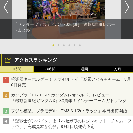
「ワンダーフェスティバル2026[夏]」速報&詳細レポー
トまとめ
●
●
●
●
●
●
アクセスランキング
1時間
24時間
1週間
1カ月
管楽器キーホルダー！ カプセルトイ「楽器アピるチャーム」8月
6日発売
チューバ、テナサクなど5種各3色
ガンプラ「HG 1/144 ガンダムレオパルド」レビュー
『機動新世紀ガンダムX』30周年！インナーアームガトリングの
変形機構まで再現し最新フォーマットでキット化！
フジミ模型、プラモデル「TM3 3 1/2tトラック」本日出荷開始！
「聖戦士ダンバイン」よりハセガワのレジンキット「チャム・フ
ァウ」、完成見本が公開。9月3日頃発売予定