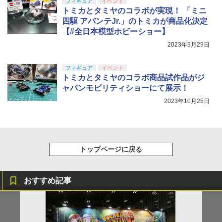
フィギュア
イベント
トミカとタミヤのコラボが実現！ 「ミニ
四駆 アバンテJr.」のトミカが商品化決定
【#全日本模型ホビーショー】
2023年9月29日
フィギュア
イベント
トミカとタミヤのコラボ商品試作品がジ
ャパンモビリティショーにて展示！
2023年10月25日
トップページに戻る
おすすめ記事