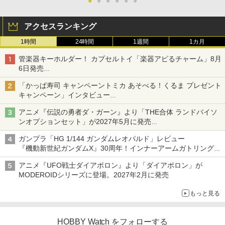
●
●
●
●
●
●
アクセスランキング
1時間
24時間
1週間
1カ月
管楽器キーホルダー！ カプセルトイ「楽器アピるチャーム」8月
6日発売
チューバ、テナサクなど5種各3色
「かっぱ寿司 キャンペーントミカ あそべる！くるま プレゼント
キャンペーン」インタビュー
子どもが楽しめるかっぱ寿司ならではの体験とコラボの楽しさを
アニメ『伝説の勇者ダ・ガーン』より「THE合体 ランドバイソ
追求
ンオプションセット」が2027年5月に発売
「THE合体ランドバイソン」と連動するオプションパーツセット
ガンプラ「HG 1/144 ガンダムレオパルド」レビュー
『機動新世紀ガンダムX』30周年！インナーアームガトリングの
変形機構まで再現し最新フォーマットでキット化！
アニメ『UFO戦士ダイアポロン』より「ダイアポロン」が
MODEROIDシリーズに登場。2027年2月に発売
もっと見る
HOBBY Watch をフォローする