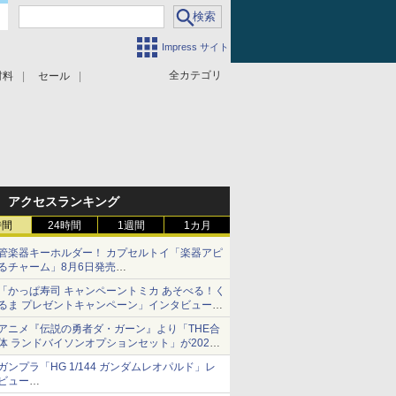
Impress サイト
全カテゴリ
材料
セール
アクセスランキング
時間
24時間
1週間
1カ月
管楽器キーホルダー！ カプセルトイ「楽器アピ
るチャーム」8月6日発売
チューバ、テナサクなど5種各3色
「かっぱ寿司 キャンペーントミカ あそべる！く
るま プレゼントキャンペーン」インタビュー
子どもが楽しめるかっぱ寿司ならではの体験と
アニメ『伝説の勇者ダ・ガーン』より「THE合
コラボの楽しさを追求
体 ランドバイソンオプションセット」が2027
年5月に発売
ガンプラ「HG 1/144 ガンダムレオパルド」レ
「THE合体ランドバイソン」と連動するオプシ
ビュー
ョンパーツセット
『機動新世紀ガンダムX』30周年！インナーア