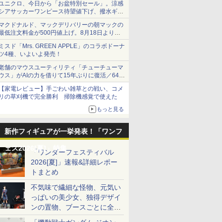
ユニクロ、今日から「お盆特別セール」。涼感
シアサッカーワンピース待望値下げ、撥水ギア
ショーツは1990円に
マクドナルド、マックデリバリーの朝マックの
最低注文料金が500円値上げ。8月18日より
1,500円から受付
ミスド「Mrs. GREEN APPLE」のコラボドーナ
ツ4種、いよいよ発売！
老舗のマウスユーティリティ「チューチューマ
ウス」がAIの力を借りて15年ぶりに復活／64bit
化、Windows 10/11、「Chrome」も走り回
【家電レビュー】手ごわい雑草との戦い、コメ
る。復活記念で2026年末まで500円
リの草刈機で完全勝利 掃除機感覚で使えた
もっと見る
新作フィギュアが一挙発表！「ワンフ
ェス2026[夏]」特集
「ワンダーフェスティバル
2026[夏]」速報&詳細レポー
トまとめ
不気味で繊細な怪物、元気い
っぱいの美少女、独得デザイ
ンの置物、ブースごとに全く
異なる世界が広がる一般ディ