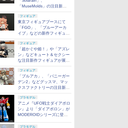
「Solarain」、
「MuseMolds」の注目新作
フィギュアが展示【ホビーメ
フィギュア
ーカー合同展示会】
東京フィギュアブースにて
「FGO」、「ブルーアーカ
イブ」などの新作フィギュア
が展示【ホビーメーカー合同
フィギュア
展示会】
「超かぐや姫！」や「アズレ
ン」などキュート＆セクシー
な注目新作フィギュアが展示
【ホビーメーカー合同展示
フィギュア
会】
「ブルアカ」、「バニーガー
デン2」などグッスマ、マッ
クスファクトリーの注目新作
フィギュアが展示【ホビーメ
プラモデル
ーカー合同展示会】
アニメ『UFO戦士ダイアポロ
ン』より「ダイアポロン」が
MODEROIDシリーズに登
場。2027年2月に発売
プラモデル