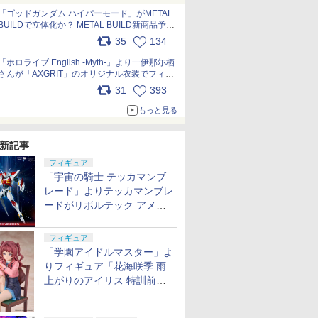
pic.x.com/nszPIDTpbg
「ゴッドガンダム ハイパーモード」がMETAL
BUILDで立体化か？ METAL BUILD新商品予告
が公開 pic.x.com/HIcLLIM3ar
35
134
「ホロライブ English -Myth-」より一伊那尓栖
さんが「AXGRIT」のオリジナル衣装でフィギ
ュア化 pic.x.com/YMGhdIAzNa
31
393
もっと見る
新記事
フィギュア
「宇宙の騎士 テッカマンブ
レード」よりテッカマンブレ
ードがリボルテック アメイ
ジング・ヤマグチで商品化決
定
フィギュア
「学園アイドルマスター」よ
りフィギュア「花海咲季 雨
上がりのアイリス 特訓前
Ver.」が2027年4月に発売