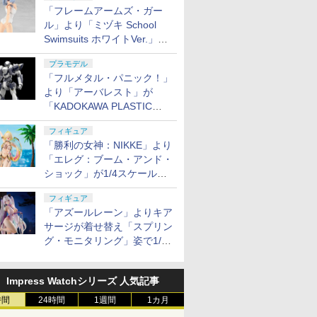
「フレームアームズ・ガー
ル」より「ミヅキ School
Swimsuits ホワイトVer.」が8
月10日から予約開始決定！
プラモデル
「フルメタル・パニック！」
より「アーバレスト」が
「KADOKAWA PLASTIC
MODEL SERIES」から1/48
フィギュア
スケールで登場！
「勝利の女神：NIKKE」より
「エレグ：ブーム・アンド・
ショック」が1/4スケールで
フィギュア化！
フィギュア
「アズールレーン」よりキア
サージが着せ替え「スプリン
グ・モニタリング」姿で1/6
スケールフィギュア化！
Impress Watchシリーズ 人気記事
時間
24時間
1週間
1カ月