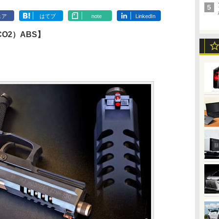
ェア
はてブ
note
LinkedIn
O2）ABS】