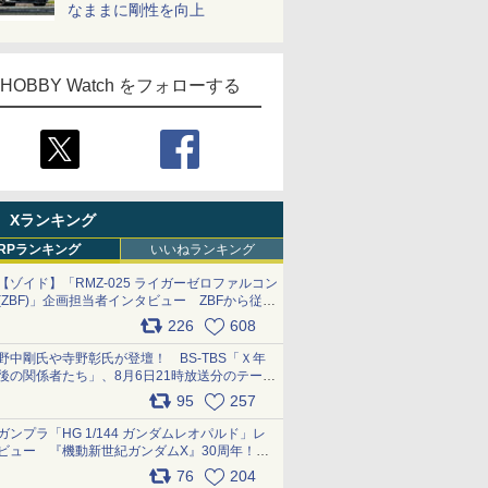
なままに剛性を向上
HOBBY Watch をフォローする
Xランキング
RPランキング
いいねランキング
【ゾイド】「RMZ-025 ライガーゼロファルコン
(ZBF)」企画担当者インタビュー ZBFから従来
デザインまで再現可能なボリューム満点のキッ
226
608
ト pic.x.com/6zOqQAQKkX
野中剛氏や寺野彰氏が登壇！ BS-TBS「Ｘ年
後の関係者たち」、8月6日21時放送分のテーマ
は「超合金」！ pic.x.com/uWyt1uyuFm
95
257
ガンプラ「HG 1/144 ガンダムレオパルド」レ
ビュー 『機動新世紀ガンダムX』30周年！イ
ンナーアームガトリングの変形機構まで再現し
76
204
最新フォーマットでキット化！