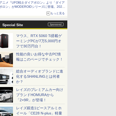
アニメ『UFO戦士ダイアポロン』より「ダイア
ームガトリングの変形機構まで再現し最新フォ
ポロン」がMODEROIDシリーズに登場。2027
ーマットでキット化！
年2月に発売
もっと見る
Special Site
マウス、RTX 5060 Ti搭載ゲ
ーミングPCが7万5,000円オ
フで30万円台！
性能の良いお得な中古PC情
報はこのページでチェック！
総合オーディオブランドに進
化するSHANLINGとは何者
か？
レイズのプレミアムカー向け
ブランドHOMURAから
「2×9R」が登場！
レイズ鍛造1ピースアルミホ
イール「CE28 N-plus」軽量