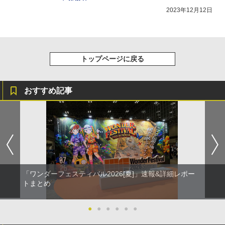
2023年12月12日
トップページに戻る
おすすめ記事
「ワンダーフェスティバル2026[夏]」速報&詳細レポー
トまとめ
●
●
●
●
●
●