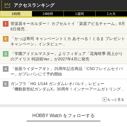
アクセスランキング
1時間
24時間
1週間
1カ月
管楽器キーホルダー！ カプセルトイ「楽器アピるチャーム」8月
6日発売
チューバ、テナサクなど5種各3色
「かっぱ寿司 キャンペーントミカ あそべる！くるま プレゼント
キャンペーン」インタビュー
子どもが楽しめるかっぱ寿司ならではの体験とコラボの楽しさを
「学園アイドルマスター」よりフィギュア「花海咲季 雨上がり
追求
のアイリス 特訓前Ver.」が2027年4月に発売
「仮面ライダーアギト」25周年記念商品「CSGフレイムセイバ
ー」がプレバンにて予約開始
ガンプラ「HG 1/144 ガンダムレオパルド」レビュー
『機動新世紀ガンダムX』30周年！インナーアームガトリングの
変形機構まで再現し最新フォーマットでキット化！
もっと見る
HOBBY Watch をフォローする