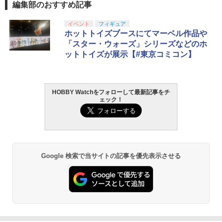
編集部のおすすめ記事
タカラトミー(TAKARA TOMY) T-SPAR
東京マルイ(TOKYO MARUI) No.25 コル
GSIクレオス Mr.トップコート 水性プレ
イベント
フィギュア
1
1
1
K REALIZE MODEL リアライズモデル Z
ト ガバメント HG 18歳以上エアーHOP
ミアムトップコートスプレー 光沢 88ml
ホットトイズブースにてマーベル作品や
OIDS ゾイド RMZ-025 ライガーゼロフ
ハンドガン
ホビー用仕上材 B601
「スター・ウォーズ」シリーズなどのホ
ァルコン (ZBF) 色分け済み プラキット
ットトイズが展示【#東京コミコン】
￥3,384
￥748
￥8,334
HOBBY Watchをフォローして最新記事をチ
東京マルイ (TOKYO MARUI) ガスブロー
LOCTITE(ロックタイト) シールはがし
2
2
ェック！
Blokees スター ウォーズ マンダロリア
バックマシンガン No.14 20式 5.56mm
プレミアム 220ml
2
ン&グローグー CC05 ディン ジャリン&
小銃 18歳以上 ガスブローバック
グローグー ABS樹脂&PVC製 組み立て式
￥1,013
プラスチックモデル
￥187,000
￥4,475
Google 検索で当サイトの記事を優先表示させる
タミヤ クラフトツールシリーズ No.123
東京マルイ(TOKYO MARUI) No.21 H&K
3
3
先細薄刃ニッパー (ゲートカット用) プラ
USP HG 18歳以上エアーHOPハンドガン
モデル用工具 74123
BANDAI SPIRITS(バンダイ スピリッツ)
3
RG 機動戦士ガンダム 逆襲のシャア νガ
￥3,409
ンダム 1/144スケール 色分け済みプラモ
￥2,781
デル