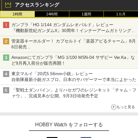
アクセスランキング
1時間
24時間
1週間
1カ月
ガンプラ「HG 1/144 ガンダムレオパルド」レビュー
『機動新世紀ガンダムX』30周年！インナーアームガトリングの
変形機構まで再現し最新フォーマットでキット化！
管楽器キーホルダー！ カプセルトイ「楽器アピるチャーム」8月
6日発売
チューバ、テナサクなど5種各3色
Amazonにてガンプラ「MG 1/100 MSN-04 サザビー Ver.Ka」な
ど9月再入荷分が販売再開！
東京マルイ「20式5.56mm小銃」レビュー
自衛隊最新小銃ガスブロ。日本のサバゲーマーで本当によかった
「聖戦士ダンバイン」よりハセガワのレジンキット「チャム・フ
ァウ」、完成見本が公開。9月3日頃発売予定
もっと見る
HOBBY Watch をフォローする