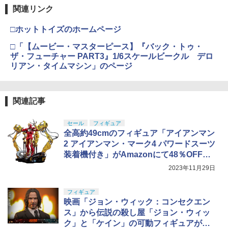
￥5,400
東京マルイ No.10 ハイキャパ5.1 10歳以
4
関連リンク
タミヤ(TAMIYA) メイクアップ材シリー
上 電動ブローバック フルオート
4
ズ No.3 タミヤセメント(角びん) 40ml 模
□ホットトイズのホームページ
型用接着剤 87003
￥3,815
BANDAI SPIRITS(バンダイ スピリッツ)
4
□「【ムービー・マスターピース】『バック・トゥ・
30MM xEXM-000 ゼノヴァルト 1/144ス
￥184
ザ・フューチャー PART3』1/6スケールビークル デロ
ケール 色分け済みプラモデル
リアン・タイムマシン」のページ
クラウンモデル AK47 10歳以上 エアー
5
￥3,000
コッキングライフル ブラック
GSIクレオス Mr.トップコート 水性プレ
5
ミアムトップコートスプレー つや消し 8
￥4,761
関連記事
8ml ホビー用仕上材 B603
Sachiプラモ VERTヤスリ Type-S 【プ
5
ロモデラー共同開発】 超極細 ガラスヤ
￥710
セール
フィギュア
スリ ５点セット ガンプラ プラモデル ゲ
全高約49cmのフィギュア「アイアンマン
ート処理 模型 フィギュア［知的財産権
2 アイアンマン・マーク4 パワードスーツ
登録済］ verty-s
装着機付き」がAmazonにて48％OFFで
販売中
￥2,320
2023年11月29日
フィギュア
映画「ジョン・ウィック：コンセクエン
ス」から伝説の殺し屋「ジョン・ウィッ
ク」と「ケイン」の可動フィギュアがホ