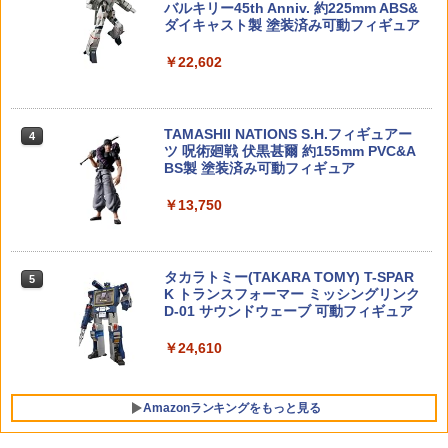
バルキリー45th Anniv. 約225mm ABS&
イロン 手袋 メカニクス バイク サバゲ 装
ダイキャスト製 塗装済み可動フィギュア
備 登山
HG 1/144 『機動戦士ガンダム 閃光のハ
Holy Stone ドローン 100g未満 申請不
4
4
サウェイ』 グスタフ・カール00型 (プラ
要 1080Pカメラ付き 子供向け 小型 ミニ
￥22,602
￥990
モデル)【クレジットカード決済限定】
ドローン バッテリー3個 子供用 手投げテ
ポケモン30周年記念 モンコレ旅立ちの3
4
イクオフ 高速旋回モード 軌跡飛行モー
匹セット パルデア地方
ド 高度維持 2.4GHz 4CH モード1/2自由
￥3,550
転換可 国内認証済み 小学生 HS420 白
￥1,567
TAMASHII NATIONS S.H.フィギュアー
クラウンモデル スーパーライフルU10用
4
4
ツ 呪術廻戦 伏黒甚爾 約155mm PVC&A
マウントベース
￥9,390
BS製 塗装済み可動フィギュア
O BANDAI SPIRITS(バンダイ スピリッ
5
￥1,042
ツ) 30MM 1／144 xEXM-000 ゼノヴァル
￥13,750
ト プラモデル フィギュア 工作 ホビー メ
2026年10月予約 ガチャ【カルビー スナ
5
イキング ギフト プレゼント 誕生日 ブラ
ックミニチュアマーカー コンプリート 5
タミヤ 1/10 XBシリーズ（完成モデル）
5
ックフライデー クリスマス
種セット カプセルトイ】
No.238 XB トヨタ ガズー レーシング W
RT/GR ヤリス ラリー1 ハイブリッド (T
ZEXT ガンラック用 ロングフック 2本組
T-02シャーシ)【57938】 ラジコン
タカラトミー(TAKARA TOMY) T-SPAR
￥2,420
￥2,380
5
5
20cm BF90オプション[サバゲー サバイ
K トランスフォーマー ミッシングリンク
バルゲーム]
D-01 サウンドウェーブ 可動フィギュア
￥28,875
￥1,480
￥24,610
Amazonランキングをもっと見る