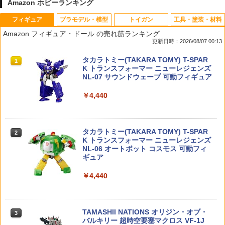
Amazon ホビーランキング
フィギュア
プラモデル・模型
トイガン
工具・塗装・材料
D-スタイル 『アーマード・コア』 ロー
蓄光プロペラ！レッツゴーあひるちゃん{
AIP 120% ノズルリターンスプリング Hi-
【ネコポス対応】OPTION No.1(オプシ
1
1
1
1
Amazon フィギュア・ドール の売れ筋ランキング
ゼンタール タイプーオーギル ノブリ
玩具 おもちゃ }{ ギフト 誕生日 }{ 子ども
CAPA/MEU/1911◆東京マルイ GBB ハ
ョンNo.1)/NO-144/コネクタピン・リム
更新日時：2026/08/07 00:13
ス・オブリージュ 【KP209X】 (プラモ
会 施設 }[ 子供会 保育園 幼稚園 景品 イ
イキャパ/MEU/1911シリーズ対応 ピスト
ーバー（タミヤ/ラージ）
デル)
ベント お祭り プレゼント 人気 ]【色柄
ンリターンSP リペア予備に
タカラトミー(TAKARA TOMY) T-SPAR
指定不可】【不良対応不可】
1
￥525
K トランスフォーマー ニューレジェンズ
￥1,782
￥600
NL-07 サウンドウェーブ 可動フィギュア
￥188
￥4,440
ハイテックマルチプレックスジャパン A
2
タミヤ クラフトツールシリーズ No.31
【お買い物マラソン開催中♪ ポイント2
A/AAA Charger X4 Advanced Mini II
2
2
デカールバサミ プラモデル用工具 74031
【中身はランダム】 トイストーリー ソ
倍】B&T Air APC9 / SPR Single M-Lok
（ホワイト）【44323】 ラジコン用
2
フビパペットマスコット エイリアン リ
Rail エムロック レイル レール 外装パー
タカラトミー(TAKARA TOMY) T-SPAR
ミックス エンスカイ Disney ディズニー
ツ 電動ガン パーツ アーチウィック ライ
2
￥1,856
￥5,880
K トランスフォーマー ニューレジェンズ
フル サブマシンガン サバゲー サバイバ
NL-06 オートボット コスモス 可動フィ
ルゲーム 海外製
￥660
ギュア
￥990
トミーテック 1／12 LittleArmory
ヨコモ Y2-R08FUIA YD-2用 アルミ製 フ
3
3
￥4,440
［LD009］ リトルアーモリーLD09M2
ロント アッパーIアーム(レッド)
【中身はランダム】 トイストーリー ソ
3
フビパペットマスコット2 エイリアン リ
￥3,070
￥5,940
ミックス エンスカイ Disney ディズニー
ZERO Alligator Clip GLOW 【ゼロ アリ
3
TAMASHII NATIONS オリジン・オブ・
ゲーター クリップ 蓄光】実用 ミリタリ
3
バルキリー 超時空要塞マクロス VF-1J
ー サバイバルゲーム サバゲ ワニ口 66ナ
￥660