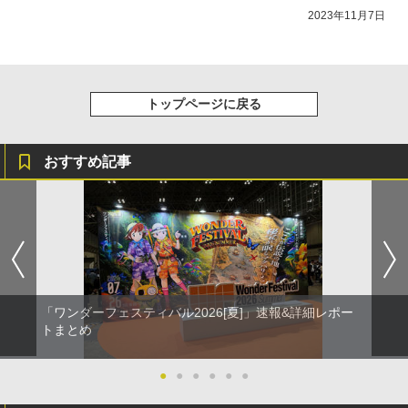
ットトイズより登場！ 予約受付開始
2023年11月7日
トップページに戻る
おすすめ記事
「ワンダーフェスティバル2026[夏]」速報&詳細レポー
トまとめ
●
●
●
●
●
●