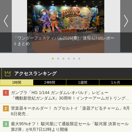
「ワンダーフェスティバル2026[夏]」速報&詳細レポー
トまとめ
●
●
●
●
●
●
アクセスランキング
1時間
24時間
1週間
1カ月
ガンプラ「HG 1/144 ガンダムレオパルド」レビュー
『機動新世紀ガンダムX』30周年！インナーアームガトリングの
変形機構まで再現し最新フォーマットでキット化！
管楽器キーホルダー！ カプセルトイ「楽器アピるチャーム」8月
6日発売
チューバ、テナサクなど5種各3色
最大95%オフ！ 駿河屋にて通販限定セール「駿河屋 決算セール
第2弾」が8月7日12時より開催