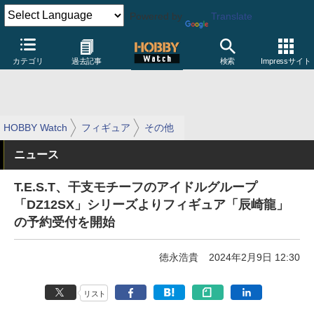
Powered by
Translate
カテゴリ
過去記事
検索
Impressサイト
HOBBY Watch
フィギュア
その他
ニュース
T.E.S.T、干支モチーフのアイドルグループ
「DZ12SX」シリーズよりフィギュア「辰崎龍」
の予約受付を開始
徳永浩貴
2024年2月9日 12:30
リスト