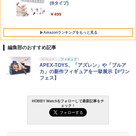
5
(Bタイプ)
TAMASHII NATIONS オリジン・オブ・
30MS SIS-H00 セスティエ[カラーC] 色
00個 射的 コルクガン 小瓶のフタ E374
5
バルキリー 超時空要塞マクロス VF-1J
分け済みプラモデル
￥8,120
￥499
バルキリー45th Anniv. 約225mm ABS&
￥1,480
ダイキャスト製 塗装済み可動フィギュア
￥4,500
￥21,950
Amazonランキングをもっと見る
編集部のおすすめ記事
イベント
フィギュア
APEX-TOYS、「アズレン」や「ブルア
カ」の新作フィギュアを一挙展示【#ワン
フェス】
HOBBY Watchをフォローして最新記事をチ
ェック！