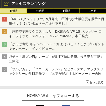
アクセスランキング
1時間
24時間
1週間
1カ月
「MGSD クシャトリヤ」9月発売、圧倒的な情報密度を展示で目
撃せよ！【ガンダムベース撮り下ろし】
「超時空要塞マクロス」より「DX超合金 VF-1S バルキリー ロ
イ・フォッカースペシャル リバイバルVer.」本日発売！
「かっぱ寿司 キャンペーントミカ あそべる！くるま プレゼント
キャンペーン」インタビュー
子どもが楽しめるかっぱ寿司ならではの体験とコラボの楽しさを
ガチャ「肩ズンFig. カーズ」が8月下旬に発売。後ろ姿も可愛く
追求
立体化
ライトニング・マックィーンやメーターなど4種がラインナップ
「ブルアカ」、「バニーガーデン2」などグッスマ、マックスフ
ァクトリーの注目新作フィギュアが展示【ホビーメーカー合同展
示会】
もっと見る
HOBBY Watch をフォローする