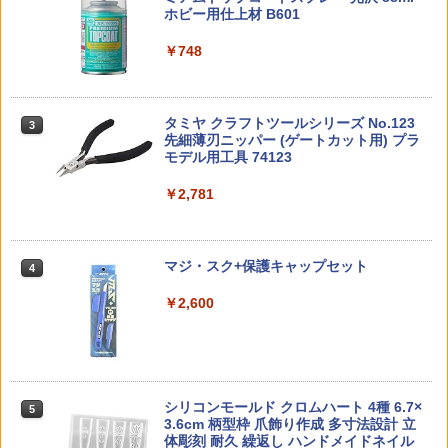
ク紐 まとめる ベルト調整 便利グッズ サ
2
ホビー用仕上材 B601
K トランスフォーマー ニューレジェンズ
98Plus (イングラム・プラス) 色分け済
ハンドガン
バゲー アウトドア用 ゴム紐 ベルト調整
NL-07 サウンドウェーブ 可動フィギュア
みプラモデル
バッグ かばん ベルト 送料無料
アオシマ 1/32 楽プラ スナップキット N
3
￥748
￥3,384
送料無料◆るかっぷ ONE PIECE 2種セ
o.26-BK フェラーリ 512 BB(ブラック)
3
￥4,440
￥6,600
￥498
ット (シャンクス 幼少期Ver./バギー 幼少
LEDライトユニット(φ5/2灯/L=400/レッ
プラモデル
3
期Ver.) メガハウス フィギュア 【12月予
ド) [97054-2R-C](JAN：454856552516
約】
4)
￥2,280
タミヤ クラフトツールシリーズ No.123
東京マルイ No.10 ハイキャパ5.1 10歳以
3
3
先細薄刃ニッパー (ゲートカット用) プラ
TAMASHII NATIONS S.H.フィギュアー
HG 機動戦士ガンダム00 グラハム専用ユ
上 電動ブローバック フルオート
AIP 120% ノズルリターンスプリング Hi-
￥7,980
￥950
3
3
3
モデル用工具 74123
ツ ONE PIECE シャンクス -マリンフォ
ニオンフラッグカスタム 1/144スケール
CAPA/MEU/1911◆東京マルイ GBB ハ
ード頂上決戦- 約165mm PVC&ABS&布
色分け済みプラモデル
イキャパ/MEU/1911シリーズ対応 ピスト
￥3,815
アオシマ 1/32 楽プラ スナップキット N
4
製 塗装済み可動フィギュア
￥2,781
ンリターンSP リペア予備に
o.26-RD フェラーリ 512 BB(レッド) プ
￥1,800
【中古美品】 未使用 S.H.Figuarts 機動
LEDライトユニット(5mm/2灯/L＝400/ハ
ラモデル
4
4
￥8,918
￥600
戦士ガンダム SEED FREEDOM ラク
ロゲン) [97054-2H](JAN：4548565477
ス・クライン (パイロットスーツVer.) ラ
401)
東京マルイ コルトパイソン 357マグナム
4
￥2,280
マジ・スク+保護キャップセット
イドオン再現セット フィギュア 056-260
4インチ ブラックモデル 10歳以上エアー
4
615-mh-07-fuz 万代Net店
BANDAI SPIRITS(バンダイ スピリッツ)
HOPリボルバー エアコッキング
￥950
4
TAMASHII NATIONS S.H.フィギュアー
HGAW 機動新世紀ガンダムX ガンダムエ
￥2,600
【ゆうパケット対応商品】S&T KACタイ
4
4
ツ 攻殻機動隊 THE GHOST IN THE SHE
アマスター 1/144スケール 色分け済みプ
プ ナイロン製 Folding Microフロントサ
￥8,000
￥4,486
【当店独自で＋P10倍★要エントリー】
5
LL 草薙素子 約140mm PVC&ABS製 塗
ラモデル
イト BK
【中古】[PTM] メタモルフォーゼユニッ
装済み可動フィギュア
BETAFPV 65S 7x16mm Brushed M
ト エクスアーマーニンジャフォックス
5
￥3,100
￥1,320
otors (2CW+2CCW) モーター 小型
無限邂逅メガロマリア プラモデル用アク
￥9,000
タカラトミー(TAKARA TOMY) T-SPAR
ドローン用 レース
東京マルイ(TOKYO MARUI) No.21 H&K
セサリ(CX011) コトブキヤ(20250227)
5
5
シリコンモールド クロムハート 4種 6.7×
5
K エイジ・オブ・ザ・プライム トランス
USP HG 18歳以上エアーHOPハンドガン
3.6cm 柄型枠 爪飾り作成 多寸法設計 立
フォーマー AOTP-30 ブロウル 可動フィ
￥1,210
￥2,455
体彫刻 耐久 繰返し ハンドメイドネイル
ギュア
BANDAI SPIRITS(バンダイスピリッツ)
【楽天ランキング1位入賞】コルク玉 約1
￥3,409
5