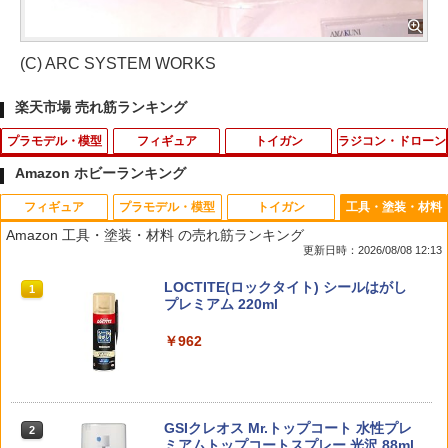
(C) ARC SYSTEM WORKS
楽天市場 売れ筋ランキング
プラモデル・模型
フィギュア
トイガン
ラジコン・ドローン
Amazon ホビーランキング
フィギュア
プラモデル・模型
トイガン
工具・塗装・材料
ヤマシタホビー 1/700 防空駆逐艦「冬月
RUBIK'S ID 『たまごっち』 (BOX) (彩色
【最短即日発送】クーポンで15%OFF★
リポガード セーフティバッグ 箱タイプ
1
1
1
1
Amazon 工具・塗装・材料 の売れ筋ランキング
（ふゆづき）」【NV20】 プラモデル
済みフィギュア)
ZERO ALLIGATOR CLIP アリゲーター
耐火 防炎 LIPO 電池 防爆 保管 保護バッ
更新日時：2026/08/08 12:13
クリップ メンズ ミリタリー アウトドア
グ[ゆうパケット発送、送料無料、代引不
【T】WAIPER ギフト｜アクセサリー キ
可]
￥1,760
￥7,920
TAMASHII NATIONS S.H.フィギュアー
BANDAI SPIRITS(バンダイ スピリッツ)
東京マルイ (TOKYO MARUI) ガスブロー
LOCTITE(ロックタイト) シールはがし
ーホルダー レディース カラビナ 多用途
1
1
1
1
ツ（真骨彫製法） 仮面ライダーBLACK
30MS SIS-J00 メルンジャ[カラーA] 色
バックマシンガン No.14 20式 5.56mm
プレミアム 220ml
タクティカル サバゲー キャンプ 小物
￥970
RX 約150mm PVC&ABS&布製 塗装済み
分け済みプラモデル
小銃 18歳以上 ガスブローバック
可動フィギュア
￥962
￥385
ザ☆スナップキット 1/32 ニッサン C110
2
￥4,200
￥196,900
【予約】スター・ウォーズ アクションフ
スカイラインGT-R(シルバー) 【No.18-
2
￥11,800
ィギュア マンダロリアン&グローグー
A】 (プラモデル)
アーテック ガラポン抽せん貯金箱 56960
2
【ZD TOYS】
ウェブドミネーター 10点セット ウェビ
￥1,980
￥814
2
GSIクレオス Mr.トップコート 水性プレ
BANDAI SPIRITS(バンダイ スピリッツ)
東京マルイ(TOKYO MARUI) No.25 コル
2
ングバックル バックル クリップ リュッ
￥7,980
2
2
ミアムトップコートスプレー 光沢 88ml
タカラトミー(TAKARA TOMY) T-SPAR
機動警察パトレイバー EZY RG 1/48 AV-
ト ガバメント HG 18歳以上エアーHOP