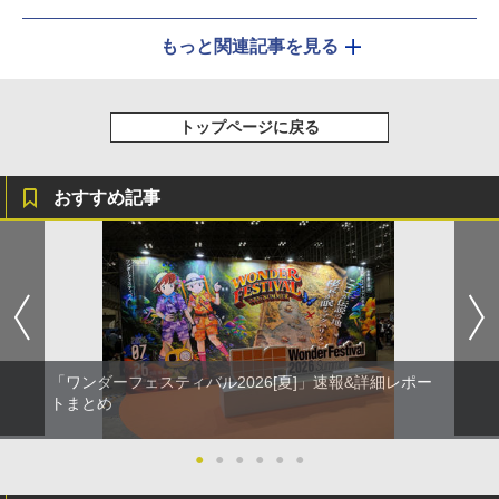
もっと関連記事を見る
トップページに戻る
おすすめ記事
「ワンダーフェスティバル2026[夏]」速報&詳細レポー
トまとめ
●
●
●
●
●
●