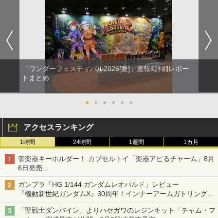
「ワンダーフェスティバル2026[夏]」速報&詳細レポー
トまとめ
●
●
●
●
●
●
アクセスランキング
1時間
24時間
1週間
1カ月
管楽器キーホルダー！ カプセルトイ「楽器アピるチャーム」8月
6日発売
チューバ、テナサクなど5種各3色
ガンプラ「HG 1/144 ガンダムレオパルド」レビュー
『機動新世紀ガンダムX』30周年！インナーアームガトリングの
変形機構まで再現し最新フォーマットでキット化！
「聖戦士ダンバイン」よりハセガワのレジンキット「チャム・フ