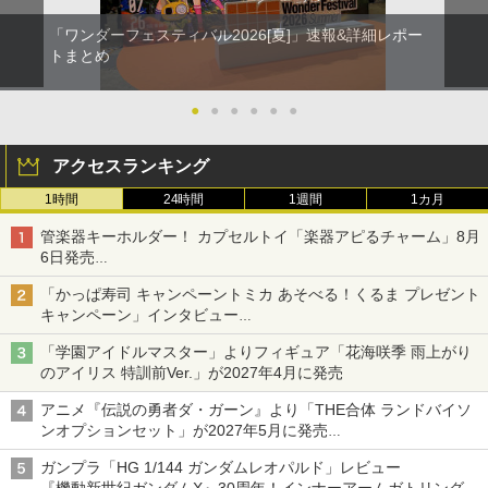
「ワンダーフェスティバル2026[夏]」速報&詳細レポー
トまとめ
●
●
●
●
●
●
アクセスランキング
1時間
24時間
1週間
1カ月
管楽器キーホルダー！ カプセルトイ「楽器アピるチャーム」8月
6日発売
チューバ、テナサクなど5種各3色
「かっぱ寿司 キャンペーントミカ あそべる！くるま プレゼント
キャンペーン」インタビュー
子どもが楽しめるかっぱ寿司ならではの体験とコラボの楽しさを
「学園アイドルマスター」よりフィギュア「花海咲季 雨上がり
追求
のアイリス 特訓前Ver.」が2027年4月に発売
アニメ『伝説の勇者ダ・ガーン』より「THE合体 ランドバイソ
ンオプションセット」が2027年5月に発売
「THE合体ランドバイソン」と連動するオプションパーツセット
ガンプラ「HG 1/144 ガンダムレオパルド」レビュー