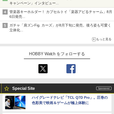
キャンペーン」インタビュー
子どもが楽しめるかっぱ寿司ならではの体験とコラボの楽しさを
管楽器キーホルダー！ カプセルトイ「楽器アピるチャーム」8月
追求
6日発売
チューバ、テナサクなど5種各3色
ガチャ「肩ズンFig. カーズ」が8月下旬に発売。後ろ姿も可愛く
立体化
ライトニング・マックィーンやメーターなど4種がラインナップ
もっと見る
HOBBY Watch をフォローする
Special Site
ハイグレードテレビ「TCL Q7D Pro」。圧巻の
色彩美で映画＆ゲームが極上体験に