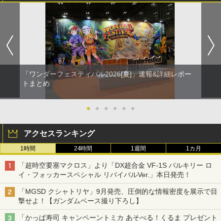
「ワンダーフェスティバル2026[夏]」速報&詳細レポー
トまとめ
●
●
●
●
●
●
アクセスランキング
1時間
24時間
1週間
1カ月
「超時空要塞マクロス」より「DX超合金 VF-1S バルキリー ロ
イ・フォッカースペシャル リバイバルVer.」本日発売！
「MGSD クシャトリヤ」9月発売、圧倒的な情報密度を展示で目
撃せよ！【ガンダムベース撮り下ろし】
「かっぱ寿司 キャンペーントミカ あそべる！くるま プレゼント