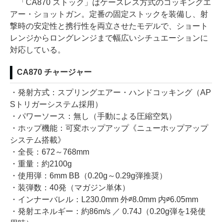
「CA870 ストック」はケースレス方式のコッキングエ
アー・ショットガン。定番の固定ストックを装備し、射
撃時の安定性と携行性を両立させたモデルで、ショート
レンジからロングレンジまで幅広いシチュエーションに
対応している。
CA870 チャージャー
・発射方式：スプリングエアー・ハンドコッキング（AP
Sトリガーシステム採用）
・パワーソース：無し（手動による圧縮空気）
・ホップ機能：可変ホップアップ《ニューホップアップ
システム搭載》
・全長：672～768mm
・重量：約2100g
・使用弾：6mm BB（0.20g～0.29g弾推奨）
・装弾数：40発（マガジン単体）
・インナーバレル：L230.0mm 外∅8.0mm 内∅6.05mm
・発射エネルギー：約86m/s ／ 0.74J（0.20g弾を1発使