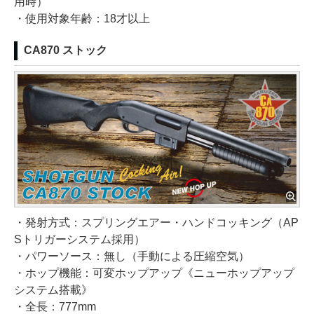
用時）
・使用対象年齢：18才以上
CA870 ストック
・発射方式：スプリングエアー・ハンドコッキング（AP
Sトリガーシステム採用）
・パワーソース：無し（手動による圧縮空気）
・ホップ機能：可変ホップアップ《ニューホップアップ
システム搭載》
・全長：777mm