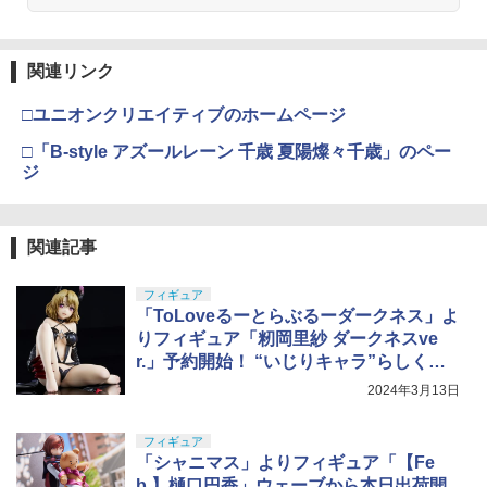
関連リンク
□ユニオンクリエイティブのホームページ
□「B-style アズールレーン 千歳 夏陽燦々千歳」のペー
ジ
関連記事
フィギュア
「ToLoveるーとらぶるーダークネス」よ
りフィギュア「籾岡里紗 ダークネスve
r.」予約開始！ “いじりキャラ”らしく挑
発ポーズで予約開始
2024年3月13日
フィギュア
「シャニマス」よりフィギュア「【Fe
b.】樋口円香」ウェーブから本日出荷開