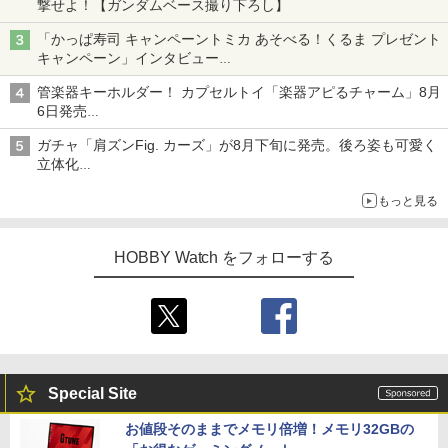
撃せよ！【ガンダムベース撮り下ろし】
「かっぱ寿司 キャンペーントミカ あそべる！くるま プレゼント
キャンペーン」インタビュー
子どもが楽しめるかっぱ寿司ならではの体験とコラボの楽しさを
管楽器キーホルダー！ カプセルトイ「楽器アピるチャーム」8月
追求
6日発売
チューバ、テナサクなど5種各3色
ガチャ「肩ズンFig. カーズ」が8月下旬に発売。後ろ姿も可愛く
立体化
ライトニング・マックィーンやメーターなど4種がラインナップ
もっと見る
HOBBY Watch をフォローする
Special Site
お値段そのままでメモリ倍増！メモリ32GBの