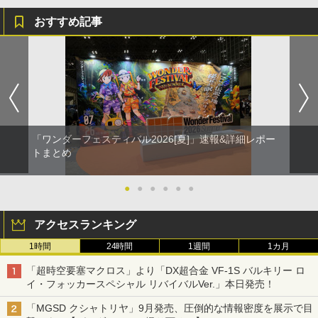
おすすめ記事
「ワンダーフェスティバル2026[夏]」速報&詳細レポー
トまとめ
●
●
●
●
●
●
アクセスランキング
1時間
24時間
1週間
1カ月
「超時空要塞マクロス」より「DX超合金 VF-1S バルキリー ロ
イ・フォッカースペシャル リバイバルVer.」本日発売！
「MGSD クシャトリヤ」9月発売、圧倒的な情報密度を展示で目