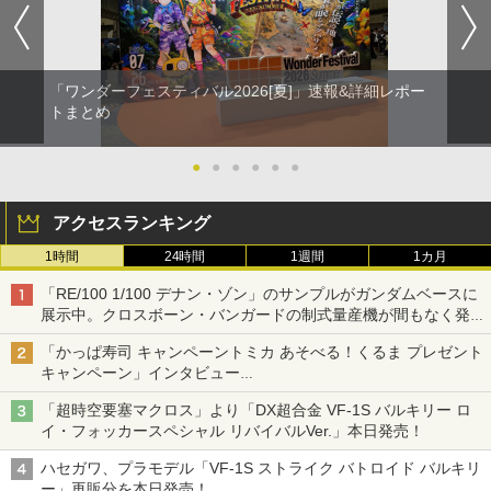
「ワンダーフェスティバル2026[夏]」速報&詳細レポー
トまとめ
●
●
●
●
●
●
アクセスランキング
1時間
24時間
1週間
1カ月
「RE/100 1/100 デナン・ゾン」のサンプルがガンダムベースに
展示中。クロスボーン・バンガードの制式量産機が間もなく発送
【ガンダムベース撮り下ろし】
「かっぱ寿司 キャンペーントミカ あそべる！くるま プレゼント
キャンペーン」インタビュー
子どもが楽しめるかっぱ寿司ならではの体験とコラボの楽しさを
「超時空要塞マクロス」より「DX超合金 VF-1S バルキリー ロ
追求
イ・フォッカースペシャル リバイバルVer.」本日発売！
ハセガワ、プラモデル「VF-1S ストライク バトロイド バルキリ
ー」再販分を本日発売！