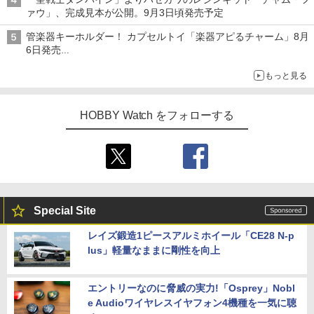
ァウ」、完成見本が公開。9月3日頃発売予定
管楽器キーホルダー！ カプセルトイ「楽器アピるチャーム」8月
6日発売
チューバ、テナサクなど5種各3色
もっと見る
HOBBY Watch をフォローする
Special Site
レイズ鍛造1ピースアルミホイール「CE28 N-p
lus」軽量なままに剛性を向上
エントリーなのに脅威の実力!「Osprey」Nobl
e Audioワイヤレスイヤフォン4機種を一気に聴