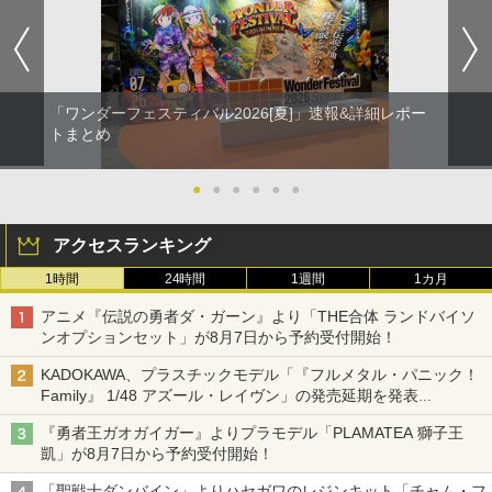
「ワンダーフェスティバル2026[夏]」速報&詳細レポー
トまとめ
●
●
●
●
●
●
アクセスランキング
1時間
24時間
1週間
1カ月
アニメ『伝説の勇者ダ・ガーン』より「THE合体 ランドバイソ
ンオプションセット」が8月7日から予約受付開始！
KADOKAWA、プラスチックモデル「『フルメタル・パニック！
Family』 1/48 アズール・レイヴン」の発売延期を発表
8月から9月に延期
『勇者王ガオガイガー』よりプラモデル「PLAMATEA 獅子王
凱」が8月7日から予約受付開始！
「聖戦士ダンバイン」よりハセガワのレジンキット「チャム・フ