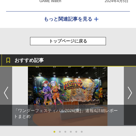
GAME Watch
2024年4月5日
もっと関連記事を見る
トップページに戻る
おすすめ記事
「ワンダーフェスティバル2026[夏]」速報&詳細レポー
トまとめ
●
●
●
●
●
●