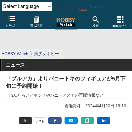
Powered by
Translate
カテゴリ
過去記事
検索
Impressサイト
HOBBY Watch
美少女ホビー
ニュース
「ブルアカ」よりバニートキのフィギュアが5月下
旬に予約開始！
ねんどろいどホシノやバニーアスナの再販情報など
岩瀬賢斗
2024年4月20日 19:16
リスト