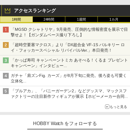
アクセスランキング
1時間
24時間
1週間
1カ月
「MGSD クシャトリヤ」9月発売、圧倒的な情報密度を展示で目
撃せよ！【ガンダムベース撮り下ろし】
「超時空要塞マクロス」より「DX超合金 VF-1S バルキリー ロ
イ・フォッカースペシャル リバイバルVer.」本日発売！
「かっぱ寿司 キャンペーントミカ あそべる！くるま プレゼント
キャンペーン」インタビュー
子どもが楽しめるかっぱ寿司ならではの体験とコラボの楽しさを
ガチャ「肩ズンFig. カーズ」が8月下旬に発売。後ろ姿も可愛く
追求
立体化
ライトニング・マックィーンやメーターなど4種がラインナップ
「ブルアカ」、「バニーガーデン2」などグッスマ、マックスフ
ァクトリーの注目新作フィギュアが展示【ホビーメーカー合同展
示会】
もっと見る
HOBBY Watch をフォローする