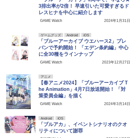
3排出率が2倍！ 早速引いた可愛すぎるド
レスヒナを中心に紹介します
GAME Watch
2024年1月31日
ゲームグッズ
Android
iOS
「ブルーアーカイブ ウエハース2」プレ
バンで予約開始！ 「エデン条約編」中心
に全30種をラインナップ
GAME Watch
2023年12月27日
アニメ
【春アニメ2024】「ブルーアーカイブ T
he Animation」4月7日放送開始！ 「対
策委員会編」を描く
GAME Watch
2024年3月14日
Android
iOS
「ブルアカ」、イベントシナリオのクオ
リティについて謝罪