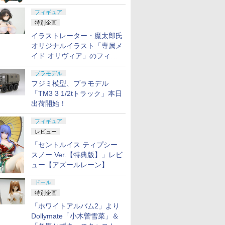
フィギュア
特別企画
イラストレーター・魔太郎氏
オリジナルイラスト「専属メ
イド オリヴィア」のフィギ
ュア彩色原型が東京フィギュ
プラモデル
アギャラリーにて展示中
フジミ模型、プラモデル
「TM3 3 1/2tトラック」本日
出荷開始！
フィギュア
レビュー
「セントルイス ティプシー
スノー Ver.【特典版】」レビ
ュー【アズールレーン】
ドール
特別企画
「ホワイトアルバム2」より
Dollymate「小木曽雪菜」＆