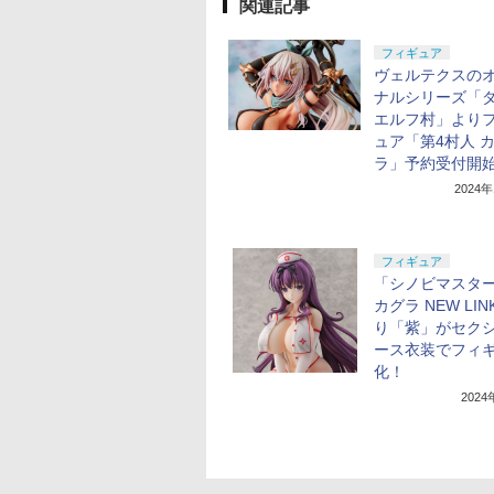
関連記事
フィギュア
ヴェルテクスの
ナルシリーズ「
エルフ村」より
ュア「第4村人 
ラ」予約受付開
2024
フィギュア
「シノビマスター
カグラ NEW LI
り「紫」がセク
ース衣装でフィ
化！
202