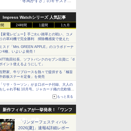
「冬馬かずさ」のキャストド
ール実物見本が東京フィギュ
アギャラリーにて展示中
Impress Watchシリーズ 人気記事
時間
24時間
1週間
1カ月
【家電レビュー】手ごわい雑草との戦い、コメ
リの草刈機で完全勝利 掃除機感覚で使えた
ミスド「Mrs. GREEN APPLE」のコラボドーナ
ツ4種、いよいよ発売！
NTT島田社長、ソフトバンクのセブン出資に「d
ポイント使えるようにして」
吉野家、牛リブロースを熱々で提供する「極旨
牛鉄板ステーキ定食」を発売
「リサ・ラーソン」がま口ポーチ付録、大人の
おしゃれ手帖 10月号。ジャカード織の北欧猫デ
ザイン
もっと見る
新作フィギュアが一挙発表！「ワンフ
ェス2026[夏]」特集
「ワンダーフェスティバル
2026[夏]」速報&詳細レポー