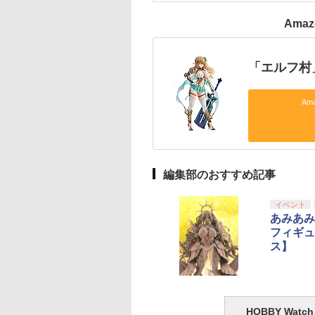
Ama
「エルフ村
Am
編集部のおすすめ記事
イベント
あみあみ
フィギュ
ス】
HOBBY Wa