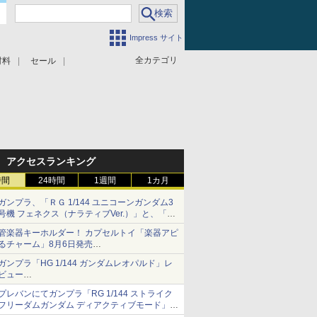
Impress サイト
全カテゴリ
材料
セール
アクセスランキング
時間
24時間
1週間
1カ月
ガンプラ、「ＲＧ 1/144 ユニコーンガンダム3
号機 フェネクス（ナラティブVer.）」と、「Ｈ
Ｇ 1/144 ガンダムエアマスターバースト」再販
管楽器キーホルダー！ カプセルトイ「楽器アピ
るチャーム」8月6日発売
チューバ、テナサクなど5種各3色
ガンプラ「HG 1/144 ガンダムレオパルド」レ
ビュー
『機動新世紀ガンダムX』30周年！インナーア
プレバンにてガンプラ「RG 1/144 ストライク
ームガトリングの変形機構まで再現し最新フォ
フリーダムガンダム ディアクティブモード」の
ーマットでキット化！
再販分が8月7日11時より予約開始！