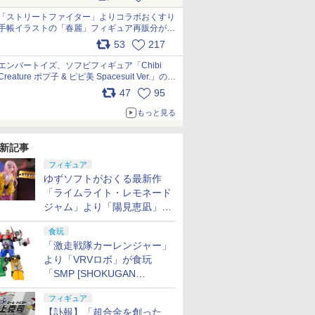
「ストリートファイター」よりコラボおくすり
手帳イラストの「春麗」フィギュア再販分が本
日出荷開始 pic.x.com/toUc1MHr41
53
217
エンバートイズ、ソフビフィギュア「Chibi
Creature ポプ子 & ピピ美 Spacesuit Ver.」の発
売中止を発表 pic.x.com/Ri45iFeYjn
47
95
もっと見る
新記事
フィギュア
ゆずソフトがおくる最新作
「ライムライト・レモネード
ジャム」より「陽見恵凪」が
1/3.5スケールフィギュアで
食玩
登場！
「激走戦隊カーレンジャー」
より「VRVロボ」が食玩
「SMP [SHOKUGAN
MODELING PROJECT]」に
フィギュア
登場！
【訃報】「超合金を創った