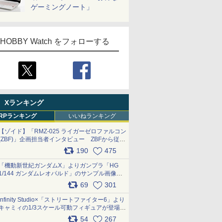
ゲーミングノート」
HOBBY Watch をフォローする
Xランキング
RPランキング
いいねランキング
【ゾイド】「RMZ-025 ライガーゼロファルコン
(ZBF)」企画担当者インタビュー ZBFから従来
デザインまで再現可能なボリューム満点のキッ
190
475
ト pic.x.com/6zOqQAQKkX
「機動新世紀ガンダムX」よりガンプラ「HG
1/144 ガンダムレオパルド」のサンプル画像が
公開！ 8月8日発売予定
69
301
pic.x.com/lTnGoAKCSY
Infinity Studio×「ストリートファイター6」より
キャミィの1/3スケール可動フィギュアが登場
pic.x.com/Eam6ArWJLs
54
267