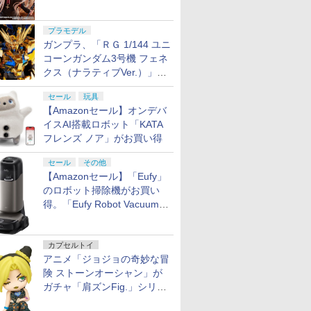
ギュア化。予約受付開始
プラモデル
ガンプラ、「ＲＧ 1/144 ユニ
コーンガンダム3号機 フェネ
クス（ナラティブVer.）」
と、「ＨＧ 1/144 ガンダムエ
セール
玩具
アマスターバースト」再販
【Amazonセール】オンデバ
イスAI搭載ロボット「KATA
フレンズ ノア」がお買い得
セール
その他
【Amazonセール】「Eufy」
のロボット掃除機がお買い
得。「Eufy Robot Vacuum
Omni S2」も対象に
カプセルトイ
アニメ「ジョジョの奇妙な冒
険 ストーンオーシャン」が
ガチャ「肩ズンFig.」シリー
ズに登場