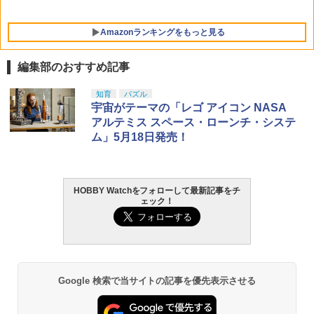
Amazonランキングをもっと見る
編集部のおすすめ記事
東京マルイ(TOKYO MARUI) No.25 コル
GSIクレオス Mr.トップコート 水性プレ
知育
パズル
1
1
ト ガバメント HG 18歳以上エアーHOP
ミアムトップコートスプレー 光沢 88ml
宇宙がテーマの「レゴ アイコン NASA
ハンドガン
ホビー用仕上材 B601
アルテミス スペース・ローンチ・システ
ム」5月18日発売！
￥3,384
￥748
HOBBY Watchをフォローして最新記事をチ
東京マルイ (TOKYO MARUI) ガスブロー
LOCTITE(ロックタイト) シールはがし
2
2
ェック！
バックマシンガン No.14 20式 5.56mm
プレミアム 220ml
小銃 18歳以上 ガスブローバック
￥1,013
￥187,000
Google 検索で当サイトの記事を優先表示させる
タミヤ クラフトツールシリーズ No.123
東京マルイ(TOKYO MARUI) No.21 H&K
3
3
先細薄刃ニッパー (ゲートカット用) プラ
USP HG 18歳以上エアーHOPハンドガン