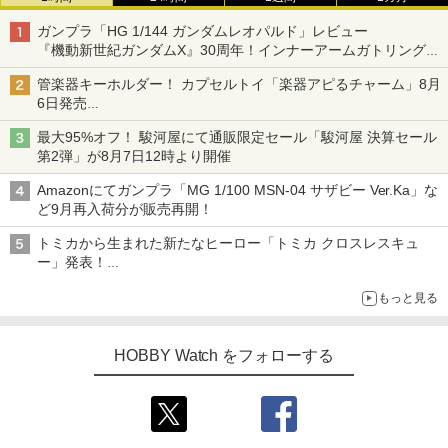
ガンプラ「HG 1/144 ガンダムレオパルド」レビュー
『機動新世紀ガンダムX』30周年！インナーアームガトリングの
変形機構まで再現し最新フォーマットでキット化！
管楽器キーホルダー！ カプセルトイ「楽器アピるチャーム」8月
6日発売
チューバ、テナサクなど5種各3色
最大95%オフ！ 駿河屋にて通販限定セール「駿河屋 決算セール
第2弾」が8月7日12時より開催
Amazonにてガンプラ「MG 1/100 MSN-04 サザビー Ver.Ka」な
ど9月再入荷分が販売再開！
トミカから生まれた新たなヒーロー「トミカ クロスレスキュ
ー」発表！
詳細は後日公開予定
もっと見る
HOBBY Watch をフォローする