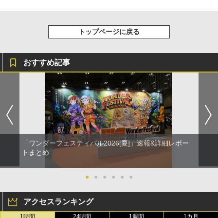
トップページに戻る
おすすめ記事
「ワンダーフェスティバル2026[夏]」速報&詳細レポー
トまとめ
●
●
●
●
●
●
アクセスランキング
1時間
24時間
1週間
1カ月