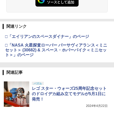
モデル用工具 74123
￥3,409
￥2,781
東京マルイ No.10 ハイキャパ5.1 10歳以
4
関連リンク
タミヤ(TAMIYA) メイクアップ材シリー
上 電動ブローバック フルオート
4
ズ No.3 タミヤセメント(角びん) 40ml 模
□「エイリアンのスペースダイナー」のページ
型用接着剤 87003
￥3,815
□「NASA 火星探査ローバー パーサヴィアランス＜ミニ
￥184
セット＞ (30682) & スペース・ホバーバイク＜ミニセッ
ト＞」のページ
クラウンモデル AK47 10歳以上 エアー
5
コッキングライフル ブラック
GSIクレオス Mr.トップコート 水性プレ
5
ミアムトップコートスプレー つや消し 8
￥4,761
関連記事
8ml ホビー用仕上材 B603
￥710
パズル
レゴ スター・ウォーズ25周年記念セット
のドロイデカ組み立てモデルが5月1日に
発売！
2024年4月22日