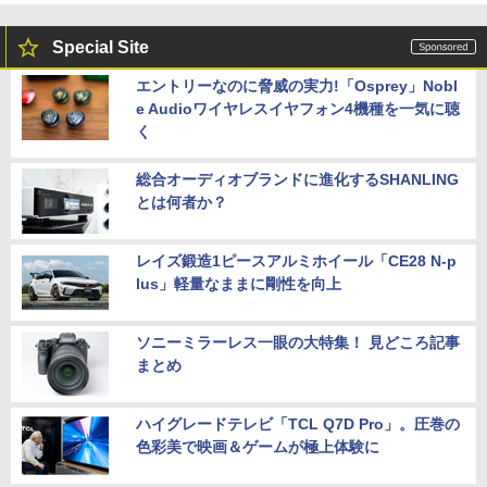
Special Site
エントリーなのに脅威の実力!「Osprey」Nobl
e Audioワイヤレスイヤフォン4機種を一気に聴
く
総合オーディオブランドに進化するSHANLING
とは何者か？
レイズ鍛造1ピースアルミホイール「CE28 N-p
lus」軽量なままに剛性を向上
ソニーミラーレス一眼の大特集！ 見どころ記事
まとめ
ハイグレードテレビ「TCL Q7D Pro」。圧巻の
色彩美で映画＆ゲームが極上体験に