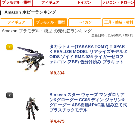
プラモデル・模型
フィギュア
トイガン
ラジコン・ドローン
Amazon ホビーランキング
フィギュア
プラモデル・模型
トイガン
工具・塗装・材料
送料無料◆マーベル ヒーローCHAMPIO
変身プリチューム キュアアルカナ・シャ
【エントリー最大10倍＆3％クーポン】
タミヤ OP.156 レーシングインナースポ
1
1
1
1
Amazon プラモデル・模型 の売れ筋ランキング
N CLASS14 デアデビル Born Again S2
ドウ なりきりセット おもちゃ 玩具 バン
アルカリボタン電池 CR2032 2個セッ
ンジ・ハード（4本）【53156】
更新日時：2026/08/07 00:13
プラモデル Blokees 【8月予約】
ダイ プリキュア 衣装 ヘアアクセサリー
ト 【あす楽】
￥250
タカラトミー(TAKARA TOMY) T-SPAR
タカラトミー(TAKARA TOMY) T-SPAR
1
1
￥3,180
￥11,000
￥110
K トランスフォーマー ニューレジェンズ
K REALIZE MODEL リアライズモデル Z
NL-07 サウンドウェーブ 可動フィギュア
OIDS ゾイド RMZ-025 ライガーゼロフ
ァルコン (ZBF) 色分け済み プラキット
￥4,440
【ネコポス対応】OPTION No.1(オプシ
ZOIDS 汎用獣型決戦兵器ゼノレックス正
【メガハウス】デスクトップリアルマッ
Maple Leaf HOPテンショナー Ω◆ラウ
2
2
2
2
￥8,334
ョンNo.1)/HBB-FROG-A/ハイブリット
規実用型2号機[タカラトミー]《発売済・
コイ ドラゴンボール 06 孫悟空 & ブルマ
ンドフラット形状 長掛け強ホップ仕様
ベアリングセット(タミヤ マイティフロ
在庫品》
-限定復刻仕様版-【2027年2月発売】[グ
流速仕様に 東京マルイ 電動ガン スタン
ッグ用)
ッズ]
ダード 次世代にも対応 ホップテンショ
タカラトミー(TAKARA TOMY) T-SPAR
ナー
2
￥3,230
K トランスフォーマー ニューレジェンズ
Blokees スター ウォーズ マンダロリア
￥1,265
2
￥11,422
NL-06 オートボット コスモス 可動フィ
ン&グローグー CC05 ディン ジャリン&
￥350
ギュア
グローグー ABS樹脂&PVC製 組み立て式
プラスチックモデル
【送料無料】 フジミ模型 1/24 インチ
3
￥4,440
タミヤ OP.586 φ4mmシムセット【5358
アップシリーズ No.099 スバル インプレ
送料無料◆デスクトップリアルマッコイ
3
3
￥4,475
6】 ラジコン用
ッサSti バージョンIV/VI プラモデル
ドラゴンボール 06 孫悟空＆ブルマ -限定
ユーティリティポーチ MOLLE対応 ナイ
3
復刻仕様版- メガハウス フィギュア 【2
ロン1000D [ ブラック ] ミリタリーポー
月予約】
チ 軍用ポーチ サバゲーポーチ 汎用ポー
￥340
￥3,255