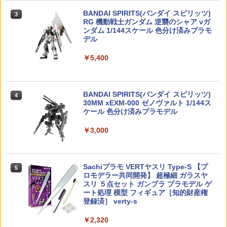
TAMASHII NATIONS オリジン・オブ・
チ マルチポーチ ギアポーチ アクセサリ
3
バルキリー 超時空要塞マクロス VF-1J
BANDAI SPIRITS(バンダイ スピリッツ)
ーポーチ タクティカルポーチ MOLLEポ
3
￥11,580
バルキリー45th Anniv. 約225mm ABS&
RG 機動戦士ガンダム 逆襲のシャア νガ
ーチ
ダイキャスト製 塗装済み可動フィギュア
ンダム 1/144スケール 色分け済みプラモ
Blokees ロックマン Champion Class
4
デル
￥560
シバタ R31S337PU ライトウェイトアル
4
ゼロ（ロックマンゼロ）【75711】 プラ
￥22,602
ミナックル Ver.Y パープル
モデル
【オフィシャルショップ限定】 ドラゴン
4
￥5,400
クエスト メタリックモンスターズギャラ
￥5,940
リー シドー 青バージョン 【即納品】 ド
￥3,366
ラクエ フィギュア ボス 魔物 モンスター
Maple Leaf MACARON SUPER ホップ
4
TAMASHII NATIONS S.H.フィギュアー
模型 置物 インテリア ダイキャスト製
アップパッキン 60° for AEG◆東京マル
4
ツ 呪術廻戦 伏黒甚爾 約155mm PVC&A
BANDAI SPIRITS(バンダイ スピリッツ)
イ等 各社電動ガンに対応 フラットホッ
4
BS製 塗装済み可動フィギュア
30MM xEXM-000 ゼノヴァルト 1/144ス
プ スタンダード 次世代
￥12,000
MODEROID ミニ合体変形 ゲッターロボ
5
ケール 色分け済みプラモデル
DJI FPV送信機 3
5
G ゲッタードラゴン プラモデル[グッド
￥13,750
￥950
スマイルカンパニー]【送料無料】《11
￥3,000
￥17,600
月予約》
MAFEX WOLVERINE BROWN Ver.
5
（『DEADPOOL & WOLVERINE』）
￥3,510
タカラトミー(TAKARA TOMY) T-SPAR
(可動式フィギュア)
宮川ゴム チャンバーパッキン 硬度50° ガ
5
5
K トランスフォーマー ミッシングリンク
Sachiプラモ VERTヤスリ Type-S 【プ
スガン用 2個入り [ 幅狭 ] ガスガン部品
5
D-01 サウンドウェーブ 可動フィギュア
ロモデラー共同開発】 超極細 ガラスヤ
ガスガンアクセサリー ガスガンオプショ
￥12,064
スリ ５点セット ガンプラ プラモデル ゲ
ン ガスガンアタッチメント ガスガンパ
ート処理 模型 フィギュア［知的財産権
ーツアクセサリー
￥24,610
登録済］ verty-s
￥1,200
￥2,320