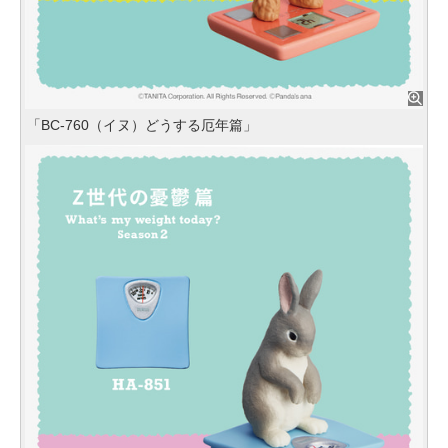
「BC-760（イヌ）どうする厄年篇」