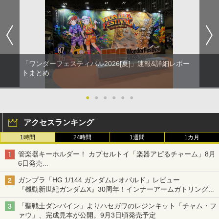
「ワンダーフェスティバル2026[夏]」速報&詳細レポー
トまとめ
●
●
●
●
●
●
アクセスランキング
1時間
24時間
1週間
1カ月
管楽器キーホルダー！ カプセルトイ「楽器アピるチャーム」8月
6日発売
チューバ、テナサクなど5種各3色
ガンプラ「HG 1/144 ガンダムレオパルド」レビュー
『機動新世紀ガンダムX』30周年！インナーアームガトリングの
変形機構まで再現し最新フォーマットでキット化！
「聖戦士ダンバイン」よりハセガワのレジンキット「チャム・フ
ァウ」、完成見本が公開。9月3日頃発売予定