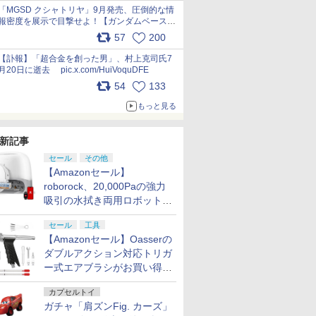
pic.x.com/nszPIDTpbg
「MGSD クシャトリヤ」9月発売、圧倒的な情
報密度を展示で目撃せよ！【ガンダムベース撮
り下ろし】 pic.x.com/3rPjsfk7qZ
57
200
【訃報】「超合金を創った男」、村上克司氏7
月20日に逝去 pic.x.com/HuiVoquDFE
54
133
もっと見る
新記事
セール
その他
【Amazonセール】
roborock、20,000Paの強力
吸引の水拭き両用ロボット掃
除機「Qrevo Curv 2 Flow」
セール
工具
がお買い得！
【Amazonセール】Oasserの
ダブルアクション対応トリガ
ー式エアブラシがお買い得価
格で登場！
カプセルトイ
ガチャ「肩ズンFig. カーズ」