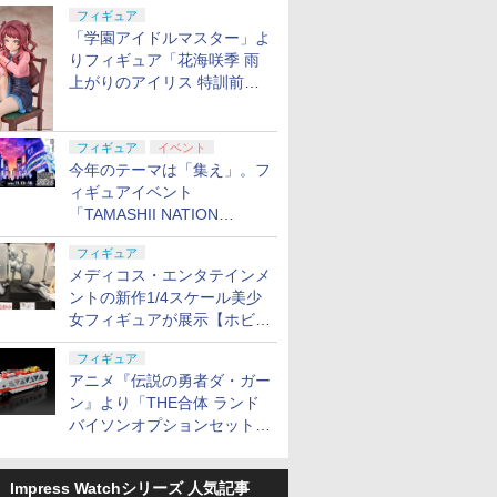
定
フィギュア
「学園アイドルマスター」よ
りフィギュア「花海咲季 雨
上がりのアイリス 特訓前
Ver.」が2027年4月に発売
フィギュア
イベント
今年のテーマは「集え」。フ
ィギュアイベント
「TAMASHII NATION
2026」が11月13日より開催
フィギュア
決定
メディコス・エンタテインメ
ントの新作1/4スケール美少
女フィギュアが展示【ホビー
メーカー合同展示会】
フィギュア
アニメ『伝説の勇者ダ・ガー
ン』より「THE合体 ランド
バイソンオプションセット」
が2027年5月に発売
Impress Watchシリーズ 人気記事