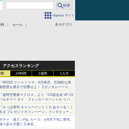
Impress サイト
全カテゴリ
材料
セール
アクセスランキング
時間
24時間
1週間
1カ月
「MGSD クシャトリヤ」9月発売、圧倒的な情
報密度を展示で目撃せよ！【ガンダムベース撮
り下ろし】
「超時空要塞マクロス」より「DX超合金 VF-1S
バルキリー ロイ・フォッカースペシャル リバイ
バルVer.」本日発売！
「かっぱ寿司 キャンペーントミカ あそべる！く
るま プレゼントキャンペーン」インタビュー
子どもが楽しめるかっぱ寿司ならではの体験と
ガチャ「肩ズンFig. カーズ」が8月下旬に発売。
コラボの楽しさを追求
後ろ姿も可愛く立体化
ライトニング・マックィーンやメーターなど4