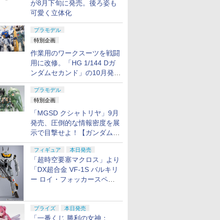
が8月下旬に発売。後ろ姿も
可愛く立体化
プラモデル
特別企画
作業用のワークスーツを戦闘
用に改修。「HG 1/144 Dガ
ンダムセカンド」の10月発送
分が予約受付中【ガンダムベ
プラモデル
ース撮り下ろし】
特別企画
「MGSD クシャトリヤ」9月
発売、圧倒的な情報密度を展
示で目撃せよ！【ガンダムベ
ース撮り下ろし】
フィギュア
本日発売
「超時空要塞マクロス」より
「DX超合金 VF-1S バルキリ
ー ロイ・フォッカースペシ
ャル リバイバルVer.」本日発
売！
プライズ
本日発売
「一番くじ 勝利の女神：