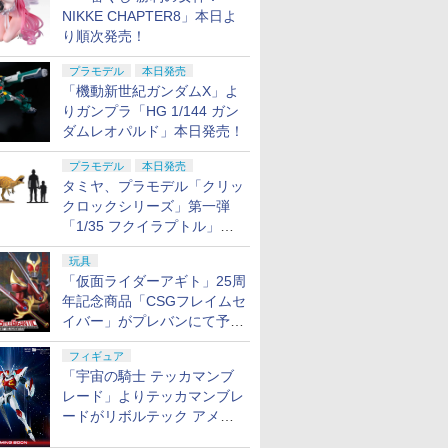
NIKKE CHAPTER8」本日よ
り順次発売！
プラモデル
本日発売
「機動新世紀ガンダムX」よ
りガンプラ「HG 1/144 ガン
ダムレオパルド」本日発売！
プラモデル
本日発売
タミヤ、プラモデル「クリッ
クロックシリーズ」第一弾
「1/35 フクイラプトル」本
日発売！
玩具
「仮面ライダーアギト」25周
年記念商品「CSGフレイムセ
イバー」がプレバンにて予約
開始
フィギュア
「宇宙の騎士 テッカマンブ
レード」よりテッカマンブレ
ードがリボルテック アメイ
ジング・ヤマグチで商品化決