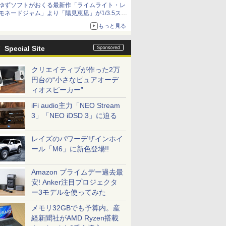
ゆずソフトがおくる最新作「ライムライト・レ
種がラインナップ
モネードジャム」より「陽見恵凪」が1/3.5スケ
ールフィギュアで登場！
もっと見る
メガネ姿も表現できるオプションパーツが付属
Special Site
クリエイティブが作った2万
円台の“小さなピュアオーデ
ィオスピーカー”
iFi audio主力「NEO Stream
3」「NEO iDSD 3」に迫る
レイズのパワーデザインホイ
ール「M6」に新色登場!!
Amazon プライムデー過去最
安! Anker注目プロジェクタ
ー3モデルを使ってみた
メモリ32GBでも予算内。産
経新聞社がAMD Ryzen搭載