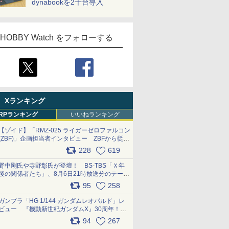
dynabookを2千台導入
HOBBY Watch をフォローする
Xランキング
RPランキング
いいねランキング
【ゾイド】「RMZ-025 ライガーゼロファルコン
(ZBF)」企画担当者インタビュー ZBFから従来
デザインまで再現可能なボリューム満点のキッ
228
619
ト pic.x.com/6zOqQAQKkX
野中剛氏や寺野彰氏が登壇！ BS-TBS「Ｘ年
後の関係者たち」、8月6日21時放送分のテーマ
は「超合金」！ pic.x.com/uWyt1uyuFm
95
258
ガンプラ「HG 1/144 ガンダムレオパルド」レ
ビュー 『機動新世紀ガンダムX』30周年！イ
ンナーアームガトリングの変形機構まで再現し
94
267
最新フォーマットでキット化！