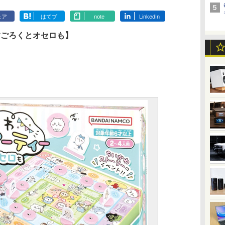
ェア
はてブ
note
LinkedIn
すごろくとオセロも】