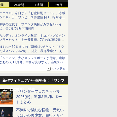
時間
24時間
1週間
1カ月
ユニクロ、今日から「お盆特別セール」。涼感
シアサッカーワンピース待望値下げ、撥水ギア
ショーツは1990円に
東映の歴代オープニング映像がカプセルトイ
に。全5種で8月下旬発売
カルディ、オンライン限定「ネコバッグ＆タン
ブラーセット」を一般販売。7月の抽選販売の
当選無効分
はやぶさ50％オフの「新幹線eチケット（トク
だ値スペシャル28）」発売。秋冬乗車分、えき
ねっと限定
「ムーミン」大小メッシュポーチが付録、素敵
なあの人 11月号。中身が見やすく、温泉スパに
も使える
もっと見る
新作フィギュアが一挙発表！「ワンフ
ェス2026[夏]」特集
「ワンダーフェスティバル
2026[夏]」速報&詳細レポー
トまとめ
不気味で繊細な怪物、元気い
っぱいの美少女、独得デザイ