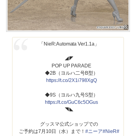
「NieR:Automata Ver1.1a」
◢◤
POP UP PARADE
◆2B（ヨルハ二号B型）
https://t.co/2X1i798XgQ
◆9S（ヨルハ九号S型）
https://t.co/GuC6c5OGus
◥◣
グッスマ公式ショップでの
ご予約は7月10日（水）まで！
#ニーア
#NieR
#