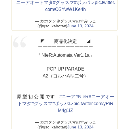
ニーアオートマタ
#グッスマ
#ポッパレ
pic.twitter.
com/OSYwW1Ke4h
— カホタン＠グッスマのすみっこ
(@gsc_kahotan)
June 13, 2024
◤ 商品化決定 ◢
￣￣￣￣￣￣￣￣￣￣￣￣
「NieR:Automata Ver1.1a」
POP UP PARADE
A2（ヨルハA型二号）
＿＿＿＿＿＿＿＿＿＿＿＿
原 型 初 公 開 です！
#ニーア
#NieR
#ニーアオー
トマタ
#グッスマ
#ポッパレ
pic.twitter.com/yPiR
M4g1iZ
— カホタン＠グッスマのすみっこ
(@gsc_kahotan)
June 13, 2024