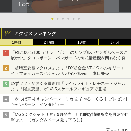
トまとめ
●
●
●
●
●
●
アクセスランキング
1時間
24時間
1週間
1カ月
「RE/100 1/100 デナン・ゾン」のサンプルがガンダムベースに
展示中。クロスボーン・バンガードの制式量産機が間もなく発送
【ガンダムベース撮り下ろし】
「超時空要塞マクロス」より「DX超合金 VF-1S バルキリー ロ
イ・フォッカースペシャル リバイバルVer.」本日発売！
ゆずソフトがおくる最新作「ライムライト・レモネードジャム」
より「陽見恵凪」が1/3.5スケールフィギュアで登場！
メガネ姿も表現できるオプションパーツが付属
「かっぱ寿司 キャンペーントミカ あそべる！くるま プレゼント
キャンペーン」インタビュー
子どもが楽しめるかっぱ寿司ならではの体験とコラボの楽しさを
「MGSD クシャトリヤ」9月発売、圧倒的な情報密度を展示で目
追求
撃せよ！【ガンダムベース撮り下ろし】
もっと見る