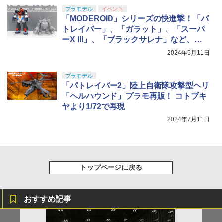
プラモデル
イベント
「MODEROID」シリーズの快進撃！「パ
トレイバー」、「ガラット」、「スーパ
ーX III」、「ブラックサレナ」など、最
新アイテムが多数出展【#静岡ホビーショ
2024年5月11日
ー】
プラモデル
「パトレイバー2」陸上自衛隊攻撃型ヘリ
「ヘルハウンド」プラモ再販！ コトブキ
ヤより1/72で再現
2024年7月11日
トップページに戻る
おすすめ記事