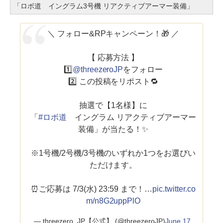
「ロボ道 イングラム3号機 リアクティブアーマー装備」
＼ フォロー&RPキャンペーン！🎁 ／
【 応募方法 】
1️⃣
@threezeroJP
をフォロー
2️⃣ この投稿をリポスト🔁
抽選で【1名様】に
「
#ロボ道
イングラム リアクティブアーマー
装備」が当たる！✨
※1号機/2号機/3号機のいずれか1つをお選びい
ただけます。
⏰ご応募は 7/3(水) 23:59 まで！…
pic.twitter.co
m/n8G2uppPlO
— threezero_JP【公式】 (@threezeroJP)
June 17,