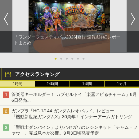
「ワンダーフェスティバル2026[夏]」速報&詳細レポー
トまとめ
●
●
●
●
●
●
アクセスランキング
1時間
24時間
1週間
1カ月
管楽器キーホルダー！ カプセルトイ「楽器アピるチャーム」8月
6日発売
チューバ、テナサクなど5種各3色
ガンプラ「HG 1/144 ガンダムレオパルド」レビュー
『機動新世紀ガンダムX』30周年！インナーアームガトリングの
変形機構まで再現し最新フォーマットでキット化！
「聖戦士ダンバイン」よりハセガワのレジンキット「チャム・フ
ァウ」、完成見本が公開。9月3日頃発売予定