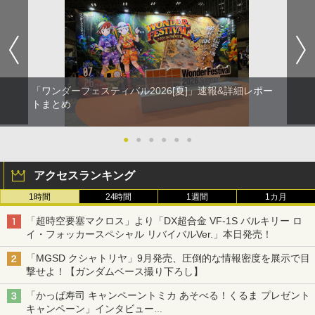
「ワンダーフェスティバル2026[夏]」速報&詳細レポー
トまとめ
●
●
●
●
●
●
アクセスランキング
1時間
24時間
1週間
1カ月
「超時空要塞マクロス」より「DX超合金 VF-1S バルキリー ロ
イ・フォッカースペシャル リバイバルVer.」本日発売！
「MGSD クシャトリヤ」9月発売、圧倒的な情報密度を展示で目
撃せよ！【ガンダムベース撮り下ろし】
「かっぱ寿司 キャンペーントミカ あそべる！くるま プレゼント
キャンペーン」インタビュー