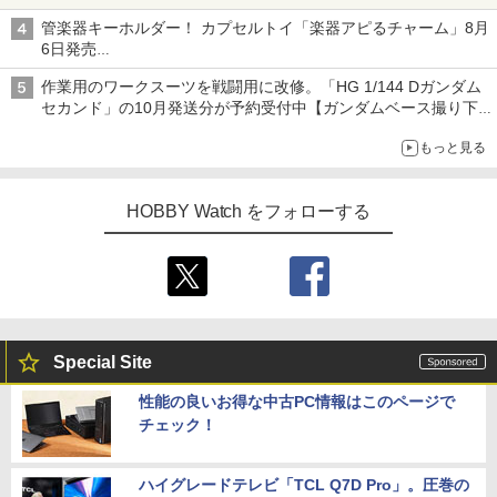
子どもが楽しめるかっぱ寿司ならではの体験とコラボの楽しさを
管楽器キーホルダー！ カプセルトイ「楽器アピるチャーム」8月
追求
6日発売
チューバ、テナサクなど5種各3色
作業用のワークスーツを戦闘用に改修。「HG 1/144 Dガンダム
セカンド」の10月発送分が予約受付中【ガンダムベース撮り下
ろし】
もっと見る
HOBBY Watch をフォローする
Special Site
性能の良いお得な中古PC情報はこのページで
チェック！
ハイグレードテレビ「TCL Q7D Pro」。圧巻の