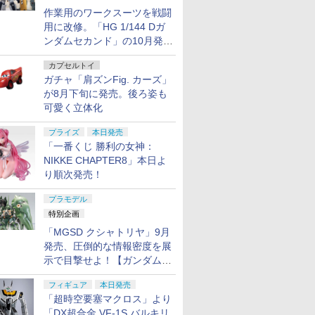
作業用のワークスーツを戦闘
用に改修。「HG 1/144 Dガ
ンダムセカンド」の10月発送
分が予約受付中【ガンダムベ
カプセルトイ
ース撮り下ろし】
ガチャ「肩ズンFig. カーズ」
が8月下旬に発売。後ろ姿も
可愛く立体化
プライズ
本日発売
「一番くじ 勝利の女神：
NIKKE CHAPTER8」本日よ
り順次発売！
プラモデル
特別企画
「MGSD クシャトリヤ」9月
発売、圧倒的な情報密度を展
示で目撃せよ！【ガンダムベ
ース撮り下ろし】
フィギュア
本日発売
「超時空要塞マクロス」より
「DX超合金 VF-1S バルキリ