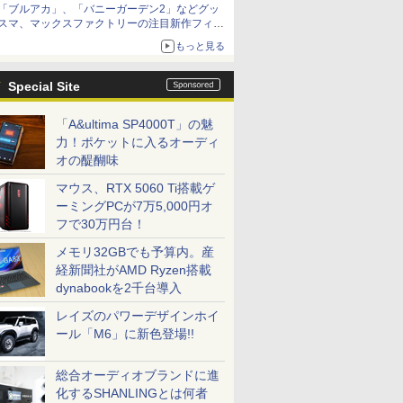
「ブルアカ」、「バニーガーデン2」などグッ
種がラインナップ
スマ、マックスファクトリーの注目新作フィギ
ュアが展示【ホビーメーカー合同展示会】
もっと見る
Special Site
「A&ultima SP4000T」の魅
力！ポケットに入るオーディ
オの醍醐味
マウス、RTX 5060 Ti搭載ゲ
ーミングPCが7万5,000円オ
フで30万円台！
メモリ32GBでも予算内。産
経新聞社がAMD Ryzen搭載
dynabookを2千台導入
レイズのパワーデザインホイ
ール「M6」に新色登場!!
総合オーディオブランドに進
化するSHANLINGとは何者