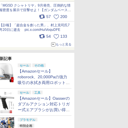
pic.x.com/nszPIDTpbg
「MGSD クシャトリヤ」9月発売、圧倒的な情
報密度を展示で目撃せよ！【ガンダムベース撮
り下ろし】 pic.x.com/3rPjsfk7qZ
57
200
【訃報】「超合金を創った男」、村上克司氏7
月20日に逝去 pic.x.com/HuiVoquDFE
54
133
もっと見る
新記事
セール
その他
【Amazonセール】
roborock、20,000Paの強力
吸引の水拭き両用ロボット掃
除機「Qrevo Curv 2 Flow」
セール
工具
がお買い得！
【Amazonセール】Oasserの
ダブルアクション対応トリガ
ー式エアブラシがお買い得価
格で登場！
プラモデル
特別企画