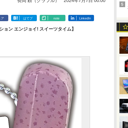
長岡 頼（クラフル）
2024年7月7日 00:00
ェア
はてブ
note
LinkedIn
ション エンジョイ! スイーツタイム】