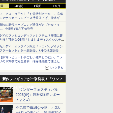
時間
24時間
1週間
1カ月
ユニクロ、今日から「お盆特別セール」。涼感
シアサッカーワンピース待望値下げ、撥水ギア
ショーツは1990円に
東映の歴代オープニング映像がカプセルトイ
に。全5種で8月下旬発売
令和のファミコンディスクシステム？安価に書
き換え可能なGB用「しましまディスクシステ
ム」
カルディ、オンライン限定「ネコバッグ＆タン
ブラーセット」を一般販売。7月の抽選販売の
当選無効分
【家電レビュー】手ごわい雑草との戦い、コメ
リの草刈機で完全勝利 掃除機感覚で使えた
もっと見る
新作フィギュアが一挙発表！「ワンフ
ェス2026[夏]」特集
「ワンダーフェスティバル
2026[夏]」速報&詳細レポー
トまとめ
不気味で繊細な怪物、元気い
っぱいの美少女、独得デザイ