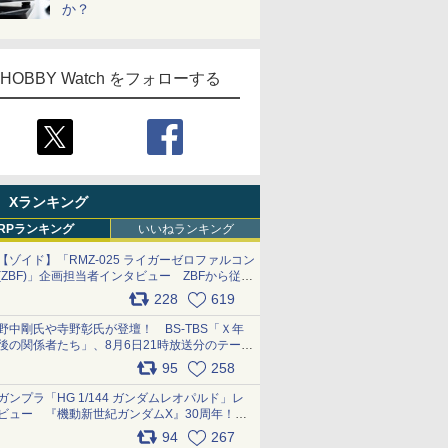
か？
HOBBY Watch をフォローする
Xランキング
RPランキング
いいねランキング
【ゾイド】「RMZ-025 ライガーゼロファルコン
(ZBF)」企画担当者インタビュー ZBFから従来
デザインまで再現可能なボリューム満点のキッ
228
619
ト pic.x.com/6zOqQAQKkX
野中剛氏や寺野彰氏が登壇！ BS-TBS「Ｘ年
後の関係者たち」、8月6日21時放送分のテーマ
は「超合金」！ pic.x.com/uWyt1uyuFm
95
258
ガンプラ「HG 1/144 ガンダムレオパルド」レ
ビュー 『機動新世紀ガンダムX』30周年！イ
ンナーアームガトリングの変形機構まで再現し
94
267
最新フォーマットでキット化！