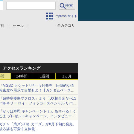
Impress サイト
全カテゴリ
材料
セール
アクセスランキング
時間
24時間
1週間
1カ月
「MGSD クシャトリヤ」9月発売、圧倒的な情
報密度を展示で目撃せよ！【ガンダムベース撮
り下ろし】
「超時空要塞マクロス」より「DX超合金 VF-1S
バルキリー ロイ・フォッカースペシャル リバイ
バルVer.」本日発売！
「かっぱ寿司 キャンペーントミカ あそべる！く
るま プレゼントキャンペーン」インタビュー
子どもが楽しめるかっぱ寿司ならではの体験と
ガチャ「肩ズンFig. カーズ」が8月下旬に発売。
コラボの楽しさを追求
後ろ姿も可愛く立体化
ライトニング・マックィーンやメーターなど4