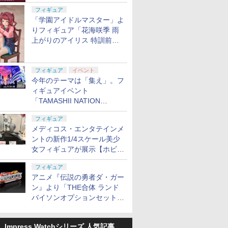
定
フィギュア
「学園アイドルマスター」よ
りフィギュア「花海咲季 雨
上がりのアイリス 特訓前
Ver.」が2027年4月に発売
フィギュア
イベント
今年のテーマは「集え」。フ
ィギュアイベント
「TAMASHII NATION
2026」が11月13日より開催
フィギュア
決定
メディコス・エンタテインメ
ントの新作1/4スケール美少
女フィギュアが展示【ホビー
メーカー合同展示会】
フィギュア
アニメ『伝説の勇者ダ・ガー
ン』より「THE合体 ランド
バイソンオプションセット」
が2027年5月に発売
Impress Watchシリーズ 人気記事