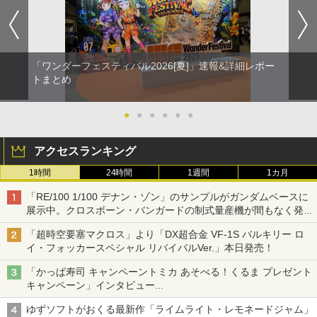
「ワンダーフェスティバル2026[夏]」速報&詳細レポー
トまとめ
●
●
●
●
●
●
アクセスランキング
1時間
24時間
1週間
1カ月
「RE/100 1/100 デナン・ゾン」のサンプルがガンダムベースに
展示中。クロスボーン・バンガードの制式量産機が間もなく発送
【ガンダムベース撮り下ろし】
「超時空要塞マクロス」より「DX超合金 VF-1S バルキリー ロ
イ・フォッカースペシャル リバイバルVer.」本日発売！
「かっぱ寿司 キャンペーントミカ あそべる！くるま プレゼント
キャンペーン」インタビュー
子どもが楽しめるかっぱ寿司ならではの体験とコラボの楽しさを
ゆずソフトがおくる最新作「ライムライト・レモネードジャム」
追求