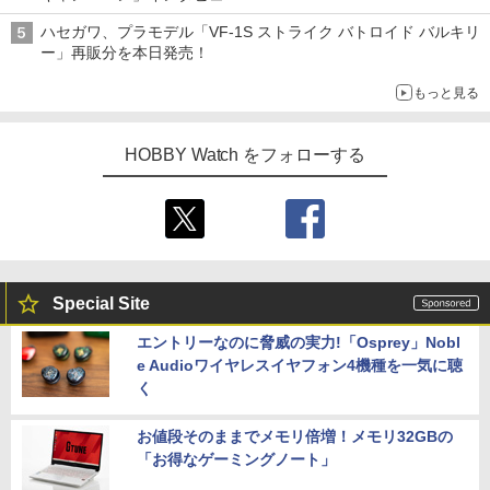
子どもが楽しめるかっぱ寿司ならではの体験とコラボの楽しさを
ハセガワ、プラモデル「VF-1S ストライク バトロイド バルキリ
追求
ー」再販分を本日発売！
もっと見る
HOBBY Watch をフォローする
Special Site
エントリーなのに脅威の実力!「Osprey」Nobl
e Audioワイヤレスイヤフォン4機種を一気に聴
く
お値段そのままでメモリ倍増！メモリ32GBの
「お得なゲーミングノート」