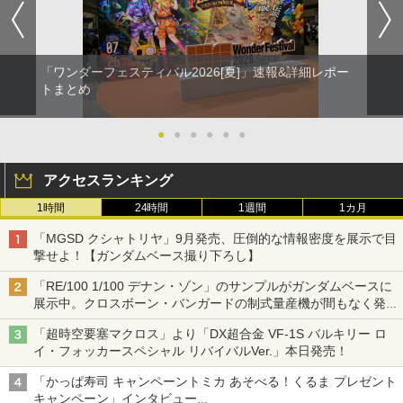
「ワンダーフェスティバル2026[夏]」速報&詳細レポー
トまとめ
●
●
●
●
●
●
アクセスランキング
1時間
24時間
1週間
1カ月
「MGSD クシャトリヤ」9月発売、圧倒的な情報密度を展示で目
撃せよ！【ガンダムベース撮り下ろし】
「RE/100 1/100 デナン・ゾン」のサンプルがガンダムベースに
展示中。クロスボーン・バンガードの制式量産機が間もなく発送
【ガンダムベース撮り下ろし】
「超時空要塞マクロス」より「DX超合金 VF-1S バルキリー ロ
イ・フォッカースペシャル リバイバルVer.」本日発売！
「かっぱ寿司 キャンペーントミカ あそべる！くるま プレゼント
キャンペーン」インタビュー