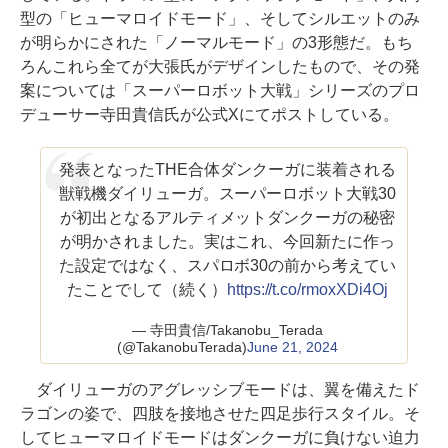
型の「ヒューマロイドモード」、そしてシルエットのみ
が明らかにされた「ノーマルモード」の3形態だ。もち
ろんこれら全てが大張氏がデザインしたもので、その発
案については「スーパーロボット大戦」シリーズのプロ
デューサー寺田貴信氏が公式Xにてポストしている。
発表となったTHE合体ダンクーガに装着される
獣戦機ダイリューガ。スーパーロボット大戦30
が初出となるアルティメットダンクーガの秘密
が明かされました。実はこれ、今回新たに作っ
た設定ではなく、スパロボ30の前から考えてい
たことでして（続く）
https://t.co/rmoxXDi4Oj
— 寺田貴信/Takanobu_Terada
(@TakanobuTerada)
June 21, 2024
ダイリューガのアグレッシブモードは、翼を備えたド
ラゴンの姿で、四肢を接地させた四足歩行スタイル。そ
してヒューマロイドモードはダンクーガに負けない迫力